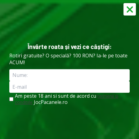
 + 500 Rotiri
5.000 RON Bonus + 500 Rot
Învârte roata și vezi ce câștigi:
Acasă
»
Slots
»
Elements: The Awakening
Rotiri gratuite? O specială? 100 RON? Ia-le pe toate
ACUM!
Elements: The
Awakening
Autor:
Cosmin
Am peste 18 ani si sunt de acord cu
termenii si
JocPacanele.ro
Actualizat: 29 mai 2024
conditiile