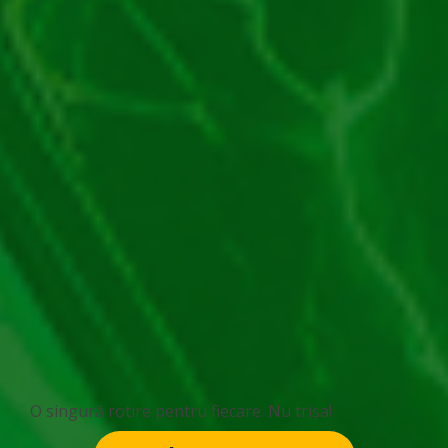
Producător
NetEnt
Rating
3.8/5 – (15 voturi)
Categorie
Păcănele cu speciale
,
Păcănele noi
Distribuie!
3.8/5 – (15 voturi)
Elements: The Awakening gratis este un joc de
pacanele 7777 cu speciale format din 5 role, 3 rânduri
și 20 de linii de plată. Jocul de cazino este apreciat
pentru grafica sa de calitate, dar și pentru funcția
Avalanche și cele 4 moduri diferite de jocuri bonus.
O singură rotire pentru fiecare. Nu trișa!
Elements: The Awakening online, dar și alte sloturi