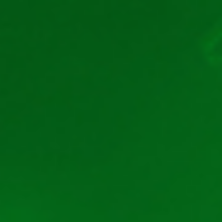
Unde joc Better Wilds slot pe
bani reali?
Pot să joc Better Wilds gratis și
pe mobil
Când a fost lansat jocul de
păcănele gratis Better Wilds?
Este Better Wilds un joc sigur?
Alte păcănele recomandate