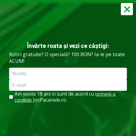
Rotiri
5.000 RON Bonus + 500 Rotiri
Învârte roata și vezi ce câștigi:
Acasă
»
Slots
»
Better Wilds
Rotiri gratuite? O specială? 100 RON? Ia-le pe toate
ACUM!
Better Wilds
Autor:
Mara
Actualizat: 25 mai 2026
Am peste 18 ani si sunt de acord cu
termenii si
JocPacanele.ro
conditiile