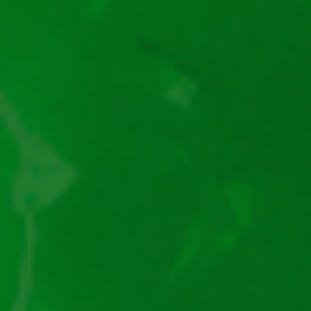
Sizzling Hot demo
Book of Ra demo
40 Burning Hot demo
Burning Hot demo
Crazy Monkey demo
5 Dazling Hot demo
Dice and Roll demo
Vizitează-ne și află cele mai noi informații!
JocPacanele.ro
este deținut și operat de OGOOGA SERVICES SRL, persoană
juridică română, cu sediul social în București, Sector 1, Bulevardul ION
MIHALACHE nr. 15-17, etaj 8, număr de înregistrare J2016011888403, cod