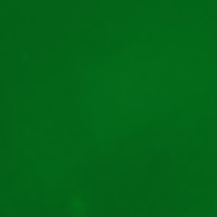
Mara
Autor
Pe Joc Păcănele punem distracția la loc de cinste! Vrem ca aici să
găsești cele mai populare păcănele online demo. Și mai vrem să-
ți oferim zilnic noi opțiuni, astfel încât să nu te plictisești
niciodată. La final, iei și un bonus exclusiv și joci la păcănele pe
bani reali!
Generale
Cine Suntem