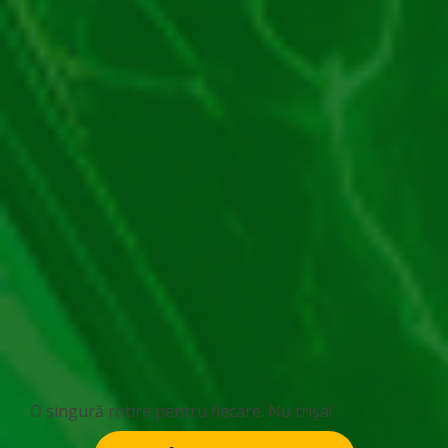
Producător
Playtech
Rating
5/5 – (1 vot)
Păcănele cu RTP mare
,
Păcănele cu
Categorie
speciale
,
Păcănele Gratis
,
Păcănele
noi
Structură
5×4
Linii de plată
25
RTP
96,42%
Max Win
500x
Volatilitate
Medie
Distribuie!
O singură rotire pentru fiecare. Nu trișa!
Dacă vrei să te delectezi cu experiența clasică la