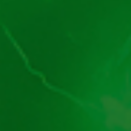
Autori
Contactează-ne
Licență ONJN
Politica Cookies (EU)
Cookie de rețea
Termeni și Condiții
Confidențialitate (EU)
SUSȚINEM JOCUL DE NOROC RESPONSABIL!
Blog
Ghid despre Păcănele
Cum Evaluăm Cazinourile Online
Politica de Evaluare a Păcănelelor
Harta Păcănelelor – JocPăcănele
Harta Bonusurilor Casino – JocPăcănele
Hartă site – JocPăcănele