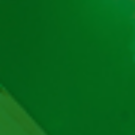
Harta Ghiduri Cazinouri – JocPăcănele
Păcănele
Păcănele Clasice
Păcănele cu RTP mare
Păcănele cu Fructe
Poker ca la Aparate
Păcănele cu Coroane
Ruleta Online
Păcănele cu Jackpot
Blackjack
Ghid Despre Păcănele
Păcănele Bell Link
Păcănele cu Clopoței
Păcănele cu Pești
Păcănele cu Sport