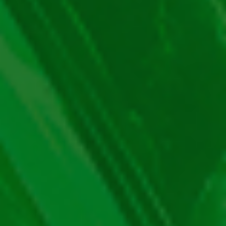
Politica de evaluare
4 Crazy Cluckers este un slot amuzant de la Playtech, cu
RTP de 96.27% și o atmosferă veselă de fermă. Jocul
include 4 bonusuri speciale declanșate de ouă colorate și
oferă șansa câștigării a 4 Jackpoturi fixe.
Distribuie!
4 Crazy Cluckers demo
este un slot plin de umor de
la
, care te duce direct într-o fermă unde
Playtech
găinile au luat-o razna. Jocul se desfășoară pe o grilă
de 5×3 cu 30 de linii de plată fixe și propune o
mulțime de funcții speciale declanșate de ouă
colorate.
Poți juca
4 Crazy Cluckers gratis
pe JocPăcănele.ro