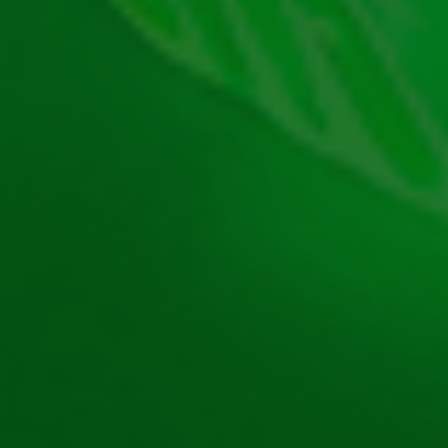
rolelor.
Tematica este una rustică, dar foarte colorată.
Simbolurile includ legume de grădină și animale
trăznite, iar una dintre vedete este Capra (Wild-ul),
care pare să mănânce tot ce prinde. Grafica este
modernă, iar animațiile care pornesc la activarea
specialelor fac tot deliciul slotului
4 Crazy Cluckers
gratis
.
Alte păcănele Playtech
Fire Blaze: Red Wizard