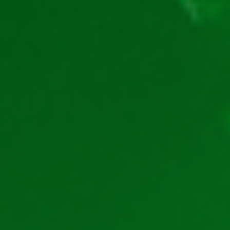
Cluckers demo
are 4 tipuri de bonusuri, declanșate
de Vulpea Scatter sau de Fisele colorate.
Crazy Wheel (Oul Albastru)
Primești o învârtire la
o roată a norocului. Poți câștiga multiplicatori de
miză sau simbolul Diamant (care duce la Jackpot).
Segmentele câștigătoare se transformă în „X”, iar
runda se termină când nimerești un X.
Clucker Coins (Oul Verde)
Este o funcție de tip
Hold & Win. Primești 3 re-rotiri pentru a aduna cât
mai multe fise. Fiecare fisă nouă resetează contorul
la 3. Dacă umpli tot ecranul, iei premiul GRAND.
Wild Goat (Oul Roșu)
Declanșează între 6 și 12
rotiri gratuite. Partea tare e că la fiecare rotire, pe
ecran apar aleatoriu 1, 2 sau 3 simboluri Wild
(Capră) suprapuse, ceea ce ajută la formarea
liniilor.
Golden Spin (Oul Auriu)
Jocul se schimbă pe o