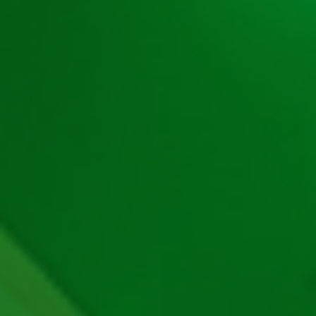
Blog
Ghid despre Păcănele
Cum Evaluăm Cazinourile Online
Politica de Evaluare a Păcănelelor
Harta Păcănelelor – JocPăcănele
Harta Bonusurilor Casino – JocPăcănele
Hartă site – JocPăcănele
Harta Ghiduri Cazinouri – JocPăcănele
Păcănele
Păcănele Clasice
Păcănele cu RTP mare
Păcănele cu Fructe
Poker ca la Aparate
Păcănele cu Coroane