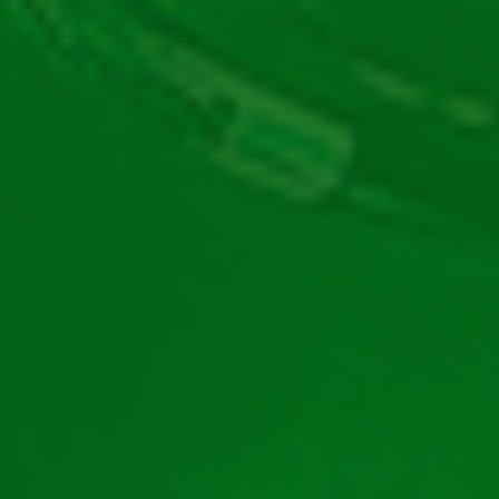
la fermă!
Nota JocPăcănele.ro: 9/10 – un slot interactiv, cu
multe mecanici de joc și un potențial bun de plată
prin jackpoturile fixe.
Alte păcănele recomandate