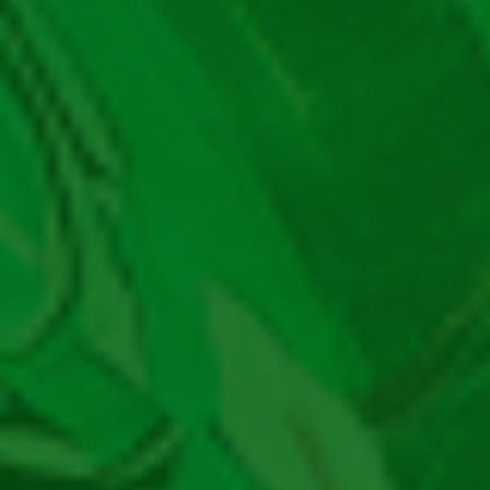
Păcănele Igrosoft
Păcănele IGT
Păcănele iSoftBet
Păcănele Playson
Păcănele Play’n GO
Loto UK
Loto Spania
Loto Slovenia
Loto Slovacia
Loto Polonia
Loto Norvegia
Loto Letonia
Loto Italia
Loto Grecia
Loto Germania