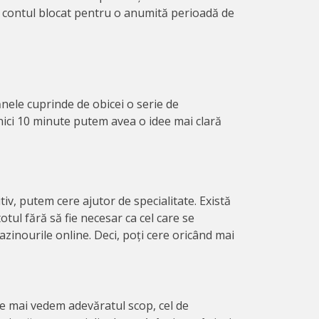
e contul blocat pentru o anumită perioadă de
nele cuprinde de obicei o serie de
 nici 10 minute putem avea o idee mai clară
iv, putem cere ajutor de specialitate. Există
tul fără să fie necesar ca cel care se
zinourile online. Deci, poți cere oricând mai
le mai vedem adevăratul scop, cel de