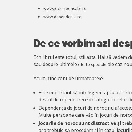
www.jocresponsabil.ro
www.dependenta.ro
De ce vorbim azi de
Echilibrul este totul, știi asta. Hai să ved
sau despre ultimele
ale cazinou
oferte speciale
Acum, ține cont de următoarele:
Este important să înțelegem faptul că oric
destul de repede trece în categoria celor 
Dependența de jocuri de noroc nu afectează
Multe persoane care văd în jocuri de noroc
Jocurile de noroc sunt distractive și tre
așa trebuie să procedăm și în cazul jocurilo