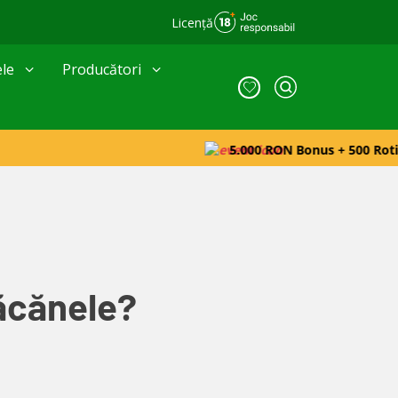
Licență
ele
Producători
5.000 RON Bonus
păcănele?