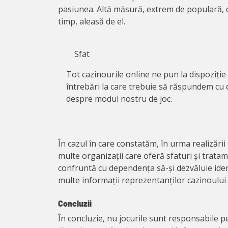
pasiunea. Altă măsură, extrem de populară, d
timp, aleasă de el.
Sfat
Tot cazinourile online ne pun la dispoziți
întrebări la care trebuie să răspundem cu d
despre modul nostru de joc.
În cazul în care constatăm, în urma realizării
multe organizații care oferă sfaturi și tratam
confruntă cu dependența să-și dezvăluie ident
multe informații reprezentanților cazinoului î
Concluzii
În concluzie, nu jocurile sunt responsabile 