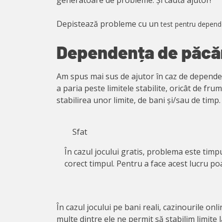
generatoare de probleme. Și caută ajutor!
Depistează probleme cu un
test pentru depend
Dependența de păcăn
Am spus mai sus de ajutor în caz de dependen
a paria peste limitele stabilite, oricât de frum
stabilirea unor limite, de bani și/sau de timp
Sfat
În cazul jocului gratis, problema este timp
corect timpul. Pentru a face acest lucru poat
O sing
În cazul jocului pe bani reali, cazinourile on
multe dintre ele ne permit să stabilim limite 