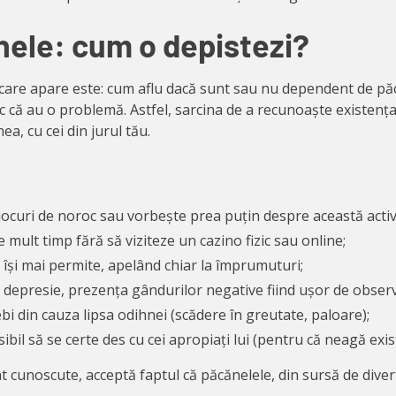
ele: cum o depistezi?
e care apare este: cum aflu dacă sunt sau nu dependent de păc
 că au o problemă. Astfel, sarcina de a recunoaște existenț
nea, cu cei din jurul tău.
 jocuri de noroc sau vorbește prea puțin despre această activ
e mult timp fără să viziteze un cazino fizic sau online;
 își mai permite, apelând chiar la împrumuturi;
 depresie, prezența gândurilor negative fiind ușor de observa
 din cauza lipsa odihnei (scădere în greutate, paloare);
sibil să se certe des cu cei apropiați lui (pentru că neagă ex
nt cunoscute, acceptă faptul că păcănelele, din sursă de dive