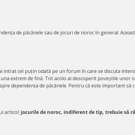
ndența de păcănele sau de jocuri de noroc în general. Aceas
ai intrat cel puțin odată pe un forum în care se discuta inten
te una extrem de fină. Tot acolo ai descoperit poveștile unor
espre dependența de păcănele. Pentru că este important să 
i articol:
jocurile de noroc, indiferent de tip, trebuie să 