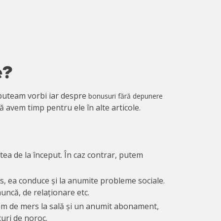
e?
d puteam vorbi iar despre
bonusuri fără depunere
ă avem timp pentru ele în alte articole.
ea de la început. În caz contrar, putem
s, ea conduce și la anumite probleme sociale.
uncă, de relaționare etc.
 de mers la sală și un anumit abonament,
curi de noroc.