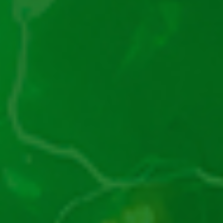
JocPacanele.ro
este deținut și operat de OGOOGA SERVICES SRL, persoană
juridică română, cu sediul social în București, Sector 1, Bulevardul ION
MIHALACHE nr. 15-17, etaj 8, număr de înregistrare J2016011888403, cod
unic de înregistrare 36506980 și are dreptul de a desfășura activitatea în
calitate de afiliat în domeniul jocurilor de noroc, acordat prin licența
valabilă până la data de 31.10.2026, conform Deciziei Oficiului Național al
Jocurilor de Noroc, nr.1879/20.10.2016. Accesul pe
JocPacanele.ro
este
strict interzis minorilor! Pe acest site nu se desfășoară activități de jocuri
de noroc, însă pe site-urile partenerilor promovați se joacă cu bani reali,
vă încurajăm să jucați responsabil și să pariați doar atât cât vă permiteți.
De asemenea, vă rugăm să aveți în vedere faptul că activitatea de jocuri de
noroc poate fi interzisă în jurisdicția în care sunteți localizat, fiind
responsabilitatea dumneavoastră să respectați legislația în vigoare.
Activitatea de jocuri de noroc poate cauza dependență și, totodată, poate
avea un impact asupra situației dumneavoastră financiare. Vă rugăm să
jucați responsabil! În cazul dependenței de jocuri de noroc sau pariuri, vă
rugăm să contactați Jocresponsabil, la numărul gratuit +0800 800 099, sau
să accesați
https://jocresponsabil.ro/
.
Copyright © 2026 JocPacanele.ro – jocuri casino online România – Toate
drepturile rezervate