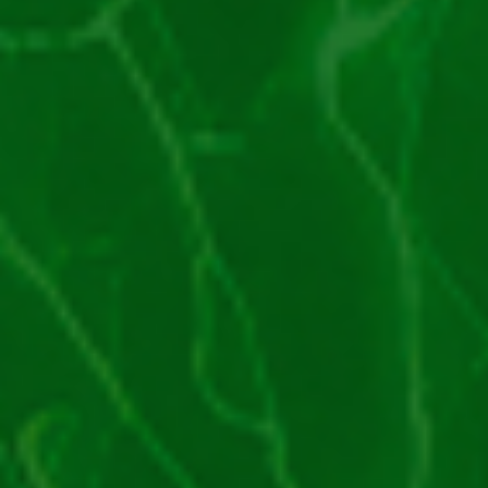
Serviciul de contact Stanleybet este unul profesionist și
eficient. Datorită lui, poți rezolva rapid și simplu orice
problemă legată de platforma online. În articolul de
astăzi, vei vedea care sunt modalitățile de contact. Mai
mult, îți vom spune și pentru ce probleme te poți adresa
serviciului de asistență.
Bonus Cu Depunere
7.000 RON Bonus + 600 Rotiri Gratuite