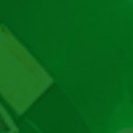
Ghid Despre Păcănele
Păcănele Bell Link
Păcănele cu Clopoței
Păcănele cu Pești
Păcănele cu Sport
Producatori
Păcănele EGT
Păcănele Novomatic
Păcănele No Limit
Păcănele Pragmatic Play
Păcănele Igrosoft
Păcănele IGT
Păcănele iSoftBet
Păcănele Playson