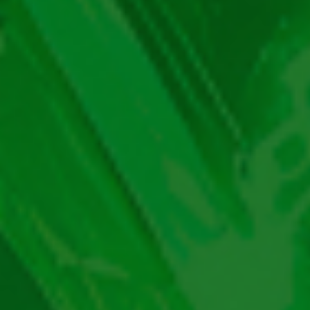
chat pe care îl vezi în dreapta jos în versiunea de
calculator sau mobil. Dacă nu ești logat pe Stanleybet,
scrie numele, adresa de email și numărul de telefon.
Apoi, scrie mesajul și începe conversația cu
departamentul de suport clienți. Programul serviciului
este de la 08:00 la 00:00, în fiecare zi.
Telefon Stanleybet
: o altă metodă directă, care te
ajută la rezolvarea problemelor punctuale este
numărul de telefon. Sună la +4021.9082 și vorbește cu
un reprezentant al serviciului de asistență. Și acest
program este disponibil în fiecare zi, în intervalul
08:00 – 00:00.
Email Stanleybet
: scrie un email la adresa
suport@stanleybet.ro. Primești un răspuns în câteva
ore sau într-o zi lucrătoare. În acest mod, poți atașa și
diverse documente care pot fi de ajutor în rezolvarea
problemei tale.
Metodele de contact Stanleybet sunt extrem de