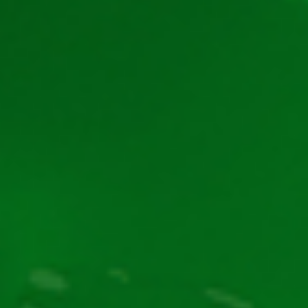
mai multe și despre funcțiile profilului tău, precum unde
vezi cât mai ai de jucat dintr-un bonus.
Dacă nu găsești răspunsul căutat în aceste întrebări,
atunci poți apela la contact Stanleybet. În acest mod, te
scutești de efort și timp. Totodată, poți să folosești și
ghidurile noastre pe Joc Păcănele pentru mai multe
informații. Aici te îndrumăm în toate operațiunile,
precum crearea contului și verificarea KYC. Poți să citești
totul și despre procesul de
depunere și retragere
, dacă ai ajuns în punctul în care una dintre
Stanleybet
aceste operațiuni îți este necesară.
Concluzii
Serviciul de contact Stanleybet are mai multe modalități
simple și rapide. Cea mai utilizată este cea de chat live.
Dar în afara programului, poți să folosești cu încredere
și serviciul prin email. Un reprezentant al platformei îți
va răspunde în cel mai scurt timp posibil și te va lămuri
sau te va ajuta să-ți rezolvi problema. Vei putea apela la
serviciile cazinoului și prin intermediul
Stanleybet mobile