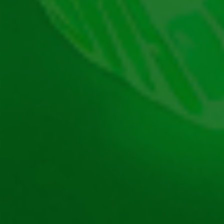
importante pentru orice platformă. Cu cât acest serviciu
este mai bine pus la punct, cu atât atrage mai mulți
clienți prin faptul că problemele lor pot fi rezolvate în cel
mai scurt timp. Dacă dorești însă să afli câteva aspecte
generale despre cazinou, citește articolul nostru despre
.
Stanleybet Casino
Am accesat și noi pagina de contact a cazinoului,
apăsând pe „Contact” din footer. Odată deschisă
pagină am putut vedea toate formele de contact
disponibile și am ales-o pe cea mai convenabilă
pentru noi în acel moment. Ne-am îndreptat către
opțiunea de Live Chat, având în vedere că este cea
mai rapidă. Doream să aflăm care sunt limitele de
depunere, ca să putem să facem o depunere cât mai
curând.