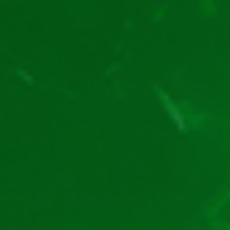
Suport Stanleybet – întrebări frecvente
Înainte să folosești serviciul de contact Stanleybet este
bine să te uiți și peste secțiunea de întrebări frecvente.
O găsești la link-uri utile în subsolul paginii. În versiunea
de mobil a paginii web, o găsești în meniul cazinoului.
Această secțiune este foarte bine pusă la punct și are
întrebările organizate în mai multe categorii:
Contul meu;
Casino;
Joc responsabil;
Depuneri;
Retrageri;
Pariuri.
Fiecare categorie are minim 5 întrebări, dar poți să
găsești și 20 de întrebări. În acest mod, afli răspunsul la
întrebările mai generale. De exemplu, aici afli care sunt
metodele de plată pe care le acceptă cazinou. Poți să afli