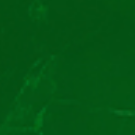
să-ți plasezi pariurile în unitățile Stanleybet!
Program Stanleybet de Crăciun
În ceea ce privește programul agențiilor în timpul
sărbătorilor de iarnă, ei bine, lucrurile sunt puțin diferit.
Chiar dacă programul Stanleybet de Crăciun nu este
drastic modificat, există anumite schimbări cu care
trebuie să fii la curent. Iată care sunt acestea!
Pe 24 Decembrie
– agențiile funcționează între orele
10:00 și 20:00.
Pe 25 Decembrie
– toate unitățile de pe teritoriul țării
vor fi închise în ziua de Crăciun.
Pe 26 Decembrie
– agențiile funcționează la program
modificat, de la 12:00 și până la 22:00 sau 00:00. Asta
depinde foarte mult de programul normal al agenției
Stanleybet selectate.