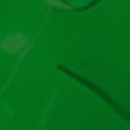
Favbet Casino
Superbet Casino
Păcănele Demo
Fire Blaze Red Wizard
40 super hot demo – 7777 gratis
Shining Crown demo
Sizzling Hot demo
Book of Ra demo
40 Burning Hot demo
Burning Hot demo
Crazy Monkey demo
5 Dazling Hot demo
Dice and Roll demo