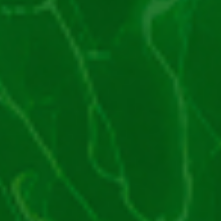
Distribuie!
Nu-i nicio problemă dacă îți place să te joci la
Stanleybet
de pe telefonul tău. Totuși, noi le recomandăm
Casino
jucătorilor să testeze și experiența cazinourilor și
agențiilor fizice. Pentru asta, ai nevoie de program
Stanleybet zilnic și nu numai. Vei vedea în acest articol că
orarul de funcționare va suferi modificări în cele mai
importante sărbători ale anului.
Nu trebuie să-ți faci griji! Poți oricând să te bucuri de
jocul online, plin de surprize avantajoase. Așadar, hai să
vedem împreună când este deschisă agenția ta
preferată Stanleybet!
Program Stanleybet azi – la cât