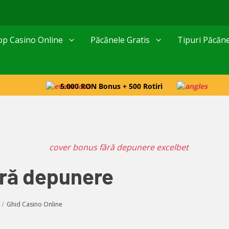
op Casino Online
Păcănele Gratis
Tipuri Păcăn
5.000 RON Bonus + 500 Rotiri
ără depunere
Ghid Casino Online
/