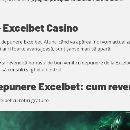
 Excelbet Casino
epunere Excelbet. Atunci când va apărea, noi vom actualiza a
ar fi foarte avantajoasă, sunt șanse mari să apară.
m
și revendică bonusul de bun venit cu depunere de la Excelb
m să consulți și ghidul nostru!
 depunere Excelbet: cum reve
lbet cu rotiri gratuite.