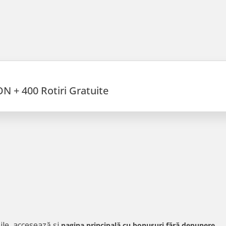
N + 400 Rotiri Gratuite
ile, accesează și
.
pagina principală cu bonusuri fără depunere