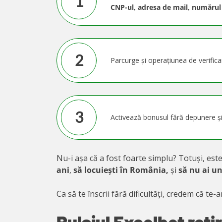
1
CNP-ul, adresa de mail, numărul d
2
Parcurge și operațiunea de verificar
3
Activează bonusul fără depunere și 
ERE
SPECIALA DE 40 RON
Nu-i așa că a fost foarte simplu? Totuși, est
ani
,
să locuiești în România,
și
să nu ai un
ROTIRI GRATUITE
Ca să te înscrii fără dificultăți, credem că te
Rulajul Excelbet roti