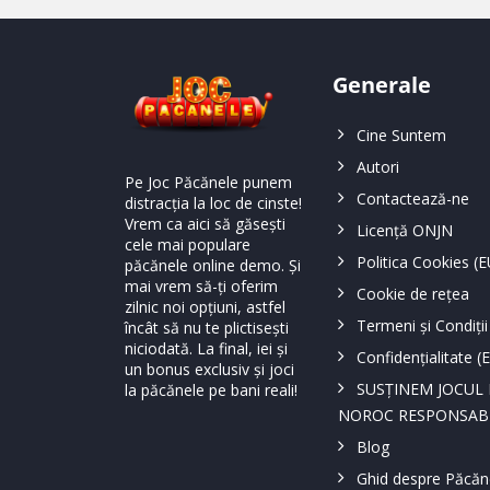
Generale
Cine Suntem
Autori
Pe Joc Păcănele punem
Contactează-ne
distracția la loc de cinste!
Vrem ca aici să găsești
Licență ONJN
cele mai populare
Politica Cookies (E
păcănele online demo. Și
mai vrem să-ți oferim
Cookie de rețea
zilnic noi opțiuni, astfel
Termeni și Condiții
încât să nu te plictisești
niciodată. La final, iei și
Confidențialitate (
un bonus exclusiv și joci
SUSȚINEM JOCUL
la păcănele pe bani reali!
NOROC RESPONSABI
Blog
Ghid despre Păcăn