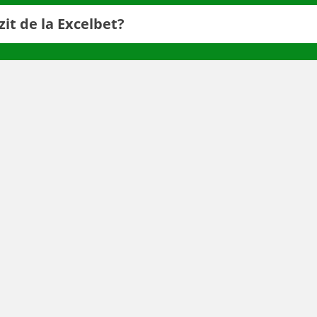
it de la Excelbet?
ură rotire pentru fiecare. Nu trișa!
Învârte roata!