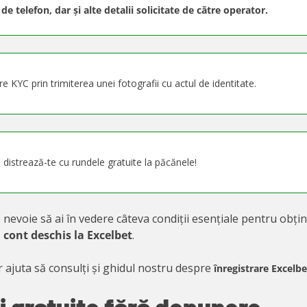
e telefon, dar și alte detalii solicitate de către operator.
e KYC prin trimiterea unei fotografii cu actul de identitate.
distrează-te cu rundele gratuite la păcănele!
e nevoie să ai în vedere câteva condiții esențiale pentru ob
 cont deschis la Excelbet
.
-ar ajuta să consulți și ghidul nostru despre
înregistrare Excelbe
ri gratuite fără depunere