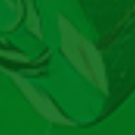
Loto Germania
Casino
Cazinouri Online
Bonus Fără depunere
Rotiri Gratuite
Oferte Casino Limitate
Cod Bonus Casino
Bonus Aniversar Casino
Bonus Fără Rulaj
LiveCasino
50 Rotiri Gratuite
100 Rotiri Gratuite
200 Rotiri Gratuite
300 Rotiri Gratuite
400 Rotiri Gratuite