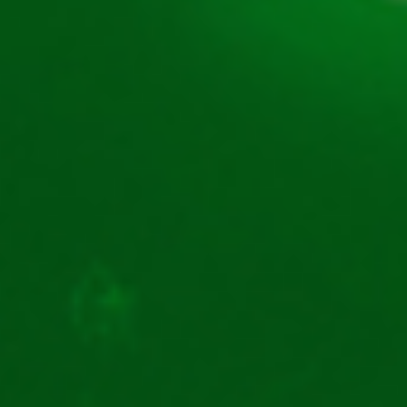
(1 RON/rotire). Câștig maxim: 5.000 RON.
Pas 2:
Depui minim 1.000 RON – Primești
300 Rotiri
VIP
(2 RON/rotire). Câștig maxim: 5.000 RON.
Pas 3:
Depui minim 1.500 RON – Primești
150 Rotiri
VIP
(10 RON/rotire). Câștig maxim: 5.000 RON.
Atenție:
Poate fi ales un singur bonus de bun venit.
Odată ce ai selectat De exemplu, dacă ai ales Bonusul de
bun venit VIPBet Clasic, oferta VIP nu va mai fi
disponibilă pentru depunerile următoare.
Cum revendici bonusul de bun
venit VIPBet Casino?
Pentru a activa oferta dorită din noul pachet
VIPBet
Casino bonus de bun venit
, pașii sunt extrem de ușori.
Iată ce ai de făcut: