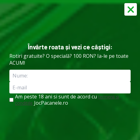
s + 500 Rotiri
5.000 RON Bonus + 500 R
Învârte roata și vezi ce câștigi:
Acasă
»
Blog
»
VIPBet Casino bonus de bun venit: 1.200 Rotiri sau 650
Rotiri gratuite? O specială? 100 RON? Ia-le pe toate
Rotiri VIP
ACUM!
VIPBet Casino bonus de bun
Am peste 18 ani si sunt de acord cu
termenii si
JocPacanele.ro
conditiile
venit: 1.200 Rotiri sau 650
Rotiri VIP
februarie 25, 2026
Bonus cu Depunere