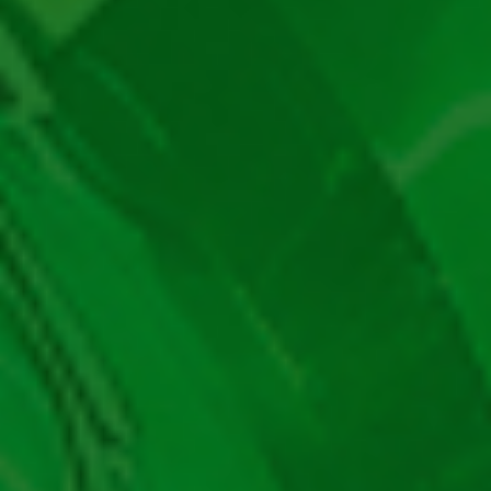
Păcănele Pragmatic Play
Păcănele Igrosoft
Păcănele IGT
Păcănele iSoftBet
Păcănele Playson
Păcănele Play’n GO
Loto UK
Loto Spania
Loto Slovenia
Loto Slovacia
Loto Polonia
Loto Norvegia
Loto Letonia
Loto Italia
Loto Grecia