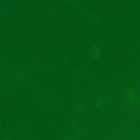
3
Efectuează depunerea:
Fă o primă depunere eligibilă
(minim 100 RON pentru Clasic sau minim 500 RON pentru
VIP). Prima depunere efectuată după primirea/selectarea
ofertei va activa automat bonusul aferent.
Rulajul bonusului de bun venit
VIPBet Casino
Pentru a menține o transparență totală, operatorul a
setat condiții de rulaj clare pentru toate câștigurile
rezultate din aceste rotiri. Iată ce trebuie să respecți