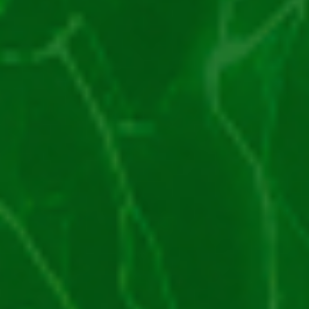
Autor:
Gabriel
Actualizat: 12 iunie 2026
Distribuie!
Cuprins
🎁
Ce primești de la VIPBet Casino?
🔥
Cum revendici bonusul VIPBet Casino?
🚨
Rulajul bonusului VIPBet Casino
❓
Întrebări frecvente
Dacă ești în căutarea unei experiențe de joc
personalizate, noul
bonus de bun venit VIPBet Casino
îți oferă exact acest lucru: libertatea de a alege.