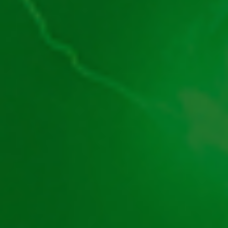
SUSȚINEM JOCUL DE NOROC RESPONSABIL!
Blog
Ghid despre Păcănele
Cum Evaluăm Cazinourile Online
Politica de Evaluare a Păcănelelor
Harta Păcănelelor – JocPăcănele
Harta Bonusurilor Casino – JocPăcănele
Hartă site – JocPăcănele
Harta Ghiduri Cazinouri – JocPăcănele
Păcănele
Păcănele Clasice
Păcănele cu RTP mare
Păcănele cu Fructe