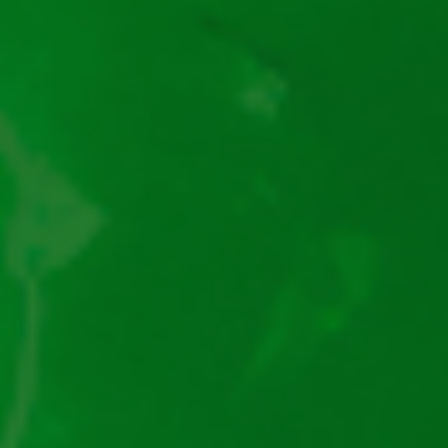
Crazy Monkey demo
5 Dazling Hot demo
Dice and Roll demo
Vizitează-ne și află cele mai noi informații!
JocPacanele.ro
este deținut și operat de OGOOGA SERVICES SRL, persoană
juridică română, cu sediul social în București, Sector 1, Bulevardul ION
MIHALACHE nr. 15-17, etaj 8, număr de înregistrare J2016011888403, cod
unic de înregistrare 36506980 și are dreptul de a desfășura activitatea în
calitate de afiliat în domeniul jocurilor de noroc, acordat prin licența
valabilă până la data de 31.10.2026, conform Deciziei Oficiului Național al