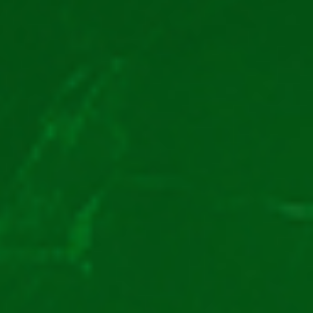
cardurilor în RON, și de 0.8 euro + 1.9% din suma
tranzacției în cazul cardurilor în valută.
Comisionul ING pentru jocuri cazino se aplică atât la
depuneri, cât și la retrageri. Dacă depui, de exemplu, 100
de lei, va trebui să dai către bancă suma de 5.8 lei. Fără
taxa de viciu! Dacă este să o adăugăm și pe aceea, suma
pe care trebuie să o dai la această depunere de 100 de
lei este de 7.8 lei – vei avea în cont, așadar, 100 lei – 7.8
lei, adică 92.2 lei. La retragere, pe lângă comisionul
băncii, se adaugă impozitul pe jocuri de noroc de 1%
(primul prag de venituri).
Ce comision BCR jocuri de noroc
există?
BCR este o altă bancă ce percepe mai nou comisioane