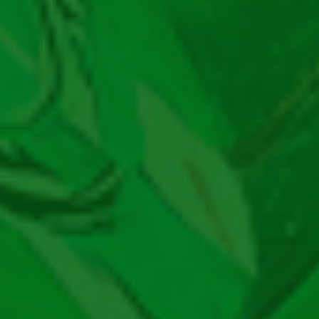
Loto Letonia
Loto Italia
Loto Grecia
Loto Germania
Casino
Cazinouri Online
Bonus Fără depunere
Rotiri Gratuite
Oferte Casino Limitate
Cod Bonus Casino
Bonus Aniversar Casino
Bonus Fără Rulaj
LiveCasino
50 Rotiri Gratuite
100 Rotiri Gratuite