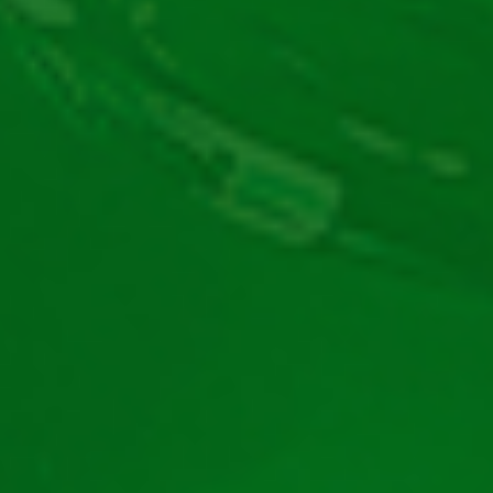
atenție deosebită dintr-un prim mare motiv: pot fi
frustrante. Dacă nu ții cont de ele, când vei dori să-ți
alimentezi contul și să joci, vei fi enervat de suma care
rămâne după ce ai decis metoda de plată și valoarea.
Este bine să știi că în cazul anumitor bănci, cum ar fi BCR
și ING, sunt taxe suplimentare, pe lângă cea de viciu, în
cazul depozitelor, și cea a veniturilor, în cazul
retragerilor. Când ceva îți dă cu virgulă, amintește-ți că
poți oricând apela la serviciul de suport al cazinoului la
care joci!
Gabriel
SEO & Content Writer
Autor