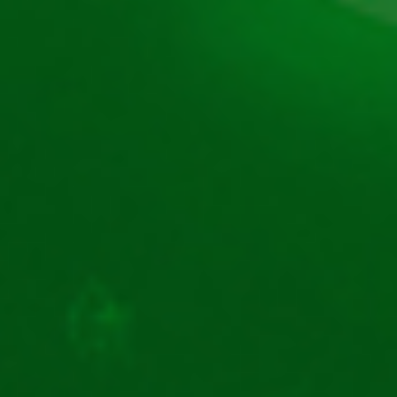
primele carduri de debit și efectuează prima tranzacție
ATM din țară.
Acum că ți-am oferit câteva detalii despre aceste două
mari companii, hai să vedem comisioanele pe care le
aplică!
Comision ING jocuri de noroc – cât
este?
Începând cu 25 mai 2021, ING a introdus comisioane
pentru jocurile de noroc. Mai exact, cei ce aleg
plata cu
și au conturi la această bancă, plătesc o
cardul la cazino
sumă extra la fiecare alimentare.
Care e la ING comision jocuri de noroc? Se percepe
o taxă de 3.9 lei + 1.9 din suma tranzacției, în cazul