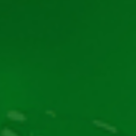
discutat și se dorește descurajarea jucătorilor și
reducerea frecvenței cu care jocurile de noroc sunt
accesate.
Jocul responsabil este tot mai mult încurajat și pe bună
dreptate! Numărul persoanelor dependente a crescut
destul de mult în ultimii ani, deci atât statul și instituțiile
financiare, cât și cazinourile, încearcă să ajute în
reducerea acestuia. Noi îți spunem, din nou,
încearcă să
menții echilibrul!
Nu este ceva rău să joci la păcănele
sau să pui la pariuri, dar orice distracție trebuie tratată
cu maturitate. Stabilește limite, atât de bani, cât și de
timp, evaluează-ți frecvent stilul de joc și nu uita că, la
urma urmei, e vorba doar de o altă sursă de
divertisment! Nu e una de venituri!
Concluzii
Aceste comisioane pentru jocurile de noroc merită o