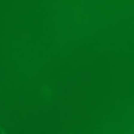
Pe Joc Păcănele punem distracția la loc de cinste! Vrem ca aici să
găsești cele mai populare păcănele online demo. Și mai vrem să-
ți oferim zilnic noi opțiuni, astfel încât să nu te plictisești
niciodată. La final, iei și un bonus exclusiv și joci la păcănele pe
bani reali!
Generale
Cine Suntem
Autori
Contactează-ne
Licență ONJN
Politica Cookies (EU)