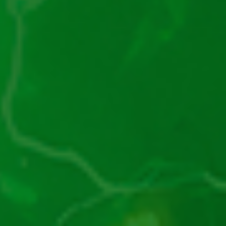
JocPacanele.ro
este deținut și operat de OGOOGA SERVICES SRL, persoană
juridică română, cu sediul social în București, Sector 1, Bulevardul ION
MIHALACHE nr. 15-17, etaj 8, număr de înregistrare J2016011888403, cod
unic de înregistrare 36506980 și are dreptul de a desfășura activitatea în
calitate de afiliat în domeniul jocurilor de noroc, acordat prin licența valabilă
până la data de 31.10.2026, conform Deciziei Oficiului Național al Jocurilor
de Noroc, nr.1879/20.10.2016. Accesul pe
JocPacanele.ro
este strict interzis
minorilor! Pe acest site nu se desfășoară activități de jocuri de noroc, însă
pe site-urile partenerilor promovați se joacă cu bani reali, vă încurajăm să
jucați responsabil și să pariați doar atât cât vă permiteți. De asemenea, vă
rugăm să aveți în vedere faptul că activitatea de jocuri de noroc poate fi
interzisă în jurisdicția în care sunteți localizat, fiind responsabilitatea
dumneavoastră să respectați legislația în vigoare. Activitatea de jocuri de
noroc poate cauza dependență și, totodată, poate avea un impact asupra
situației dumneavoastră financiare. Vă rugăm să jucați responsabil! În cazul
dependenței de jocuri de noroc sau pariuri, vă rugăm să contactați
Jocresponsabil, la numărul gratuit +0800 800 099, sau să accesați
https://jocresponsabil.ro/
.
Copyright © 2026 JocPacanele.ro – jocuri casino online România – Toate
drepturile rezervate