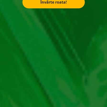
50 RON Freebet Winner: distrează-te
Învârte roata!
mai mult la Campionatul Mondial!
În doar câteva minute poți lua bonusul de 50 RON
freebet Winner și începe să pariezi. Dar, până să
ajungem la cum iei bonusul, ar trebui să știi măcar
câteva dintre avantajele care vin cu oferta. În primul
rând, gama de
este una dintre
pariuri sportive Winner
cele mai bune de pe piață. Am văzut sute de mii de
jucători mulțumiți de platformă, de opțiunile de pariere
și chiar de câștiguri.
În al doilea rând, este un bonus fără depunere și chiar
unul consistent. Nu va trebui să scoți niciun ban din
buzunar, deci nu riști nimic. Iar dacă nu ai mai pariat
deloc până acum, ar trebui să știi că suma de 50 RON
freebet Winner se poate transforma într-un adevărat
jackpot. Bine, în lumea sporturilor, s-ar numi înscriere,
dar jackpot sună mult mai spectaculos.