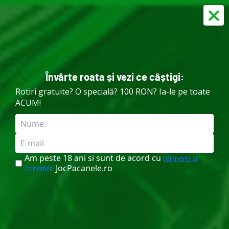
Rotiri
5.000 RON Bonus + 500 Rotiri
Învârte roata și vezi ce câștigi:
Acasă
»
Blog
»
50 RON Freebet Winner – bonus fără depunere de
Rotiri gratuite? O specială? 100 RON? Ia-le pe toate
Mondial!
ACUM!
50 RON Freebet Winner – bonus
Am peste 18 ani si sunt de acord cu
termenii si
JocPacanele.ro
conditiile
fără depunere de Mondial!
noiembrie 18, 2022
Bonus Fără Depunere
Autor:
Diana Ionita
Actualizat: 13 iunie 2025