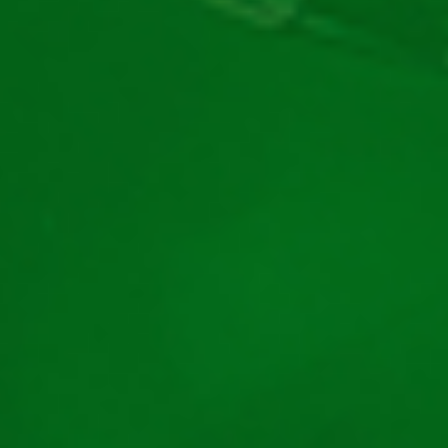
Autor
Diana Ionita
Pe Joc Păcănele punem distracția la loc de cinste! Vrem ca aici
să găsești cele mai populare păcănele online demo. Și mai
vrem să-ți oferim zilnic noi opțiuni, astfel încât să nu te
plictisești niciodată. La final, iei și un bonus exclusiv și joci la
păcănele pe bani reali!
Generale
Cine Suntem