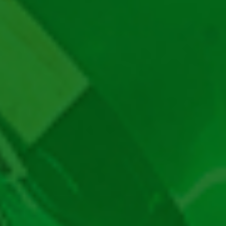
Păcănele cu Sport
Producatori
Păcănele EGT
Păcănele Novomatic
Păcănele No Limit
Păcănele Pragmatic Play
Păcănele Igrosoft
Păcănele IGT
Păcănele iSoftBet
Păcănele Playson
Păcănele Play’n GO
Loto UK
Loto Spania
Loto Slovenia