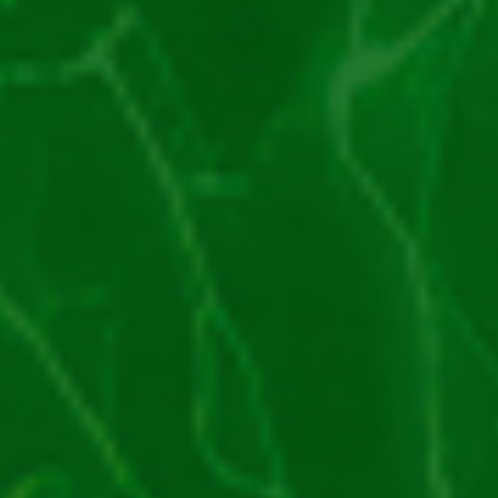
Distribuie!
Din păcate,
această oferă a expirat, dar poți lua
bonusul de mai jos!
Bonus fără Depunere
200 Rotiri Gratuite
Profită acum!