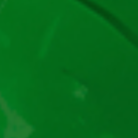
40 super hot demo – 7777 gratis
Shining Crown demo
Sizzling Hot demo
Book of Ra demo
40 Burning Hot demo
Burning Hot demo
Crazy Monkey demo
5 Dazling Hot demo
Dice and Roll demo
Vizitează-ne și află cele mai noi informații!