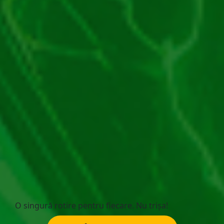
Chiar dacă-ți plac păcănelele la fel de mult ca nouă,
bonusul 50 RON Freebet Winner te va face să încerci și
pariurile! Orice fan al fotbalului știe că în numai câteva
zile va începe cel mai important eveniment sportiv al
anului, Campionatul Mondial. Și Winner știe asta, iar de
aceea a lansat un nou
, care să ajute
bonus fără depunere
toți jucătorii noi să câștige. Citește în continuare și
profită!
Bonusul de care îți vorbim astăzi a fost creat îndeosebi
pentru campionatul din Qatar. Mai mult de atât, oferta
vine de la un casino specializat în sport și se adresează
jucătorilor pasionați, ce încă nu au un cont pe
platformă. Așadar, noi spunem că acest 50 RON freebet
Winner reprezintă momentul perfect să te înregistrezi.
O singură rotire pentru fiecare. Nu trișa!
Vei vedea că este foarte ușor să-l revendici!