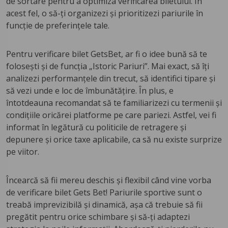
de sortare pentru a optimiza verificarea biletului. În
acest fel, o să-ți organizezi și prioritizezi pariurile în
funcție de preferințele tale.
Pentru verificare bilet GetsBet, ar fi o idee bună să te
folosești și de funcția „Istoric Pariuri”. Mai exact, să îți
analizezi performanțele din trecut, să identifici tipare și
să vezi unde e loc de îmbunătățire. În plus, e
întotdeauna recomandat să te familiarizezi cu termenii și
condițiile oricărei platforme pe care pariezi. Astfel, vei fi
informat în legătură cu politicile de retragere și
depunere și orice taxe aplicabile, ca să nu existe surprize
pe viitor.
Încearcă să fii mereu deschis și flexibil când vine vorba
de verificare bilet Gets Bet! Pariurile sportive sunt o
treabă imprevizibilă și dinamică, așa că trebuie să fii
pregătit pentru orice schimbare și să-ți adaptezi