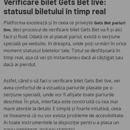
Verificare bilet Gets Bet live:
statusul biletului în timp real
Platforma excelează și în ceea ce privește
Gets Bet pariuri
, deci procesul de verificare bilet Gets Bet va fi și aici
live
facil și fluid. Odată ce ai plasat pariul, există o secțiune
specială pe website, în dreapta, unde poți urmări în orice
moment statusul biletelor tale. Totul se desfășoară în
timp real, așa că vei ști instantaneu dacă ai câștigat sau
dacă ai pierdut.
Astfel, când o să faci o verificare bilet Gets Bet live, vei
avea confortul de a vizualiza pariurile plasate pe o
secțiune specială, unde vor fi afișate toate pariurile
deschise. În plus, interfața este construită cu cea mai
mare atenție la detalii. E simplă și foarte intuitivă, ceea
ce înseamnă că nu vor exista probleme de accesibilitate.
Ai toate instrumentele la dispoziție pentru a plasa un
pariu inteligent, inclusiv statistici.