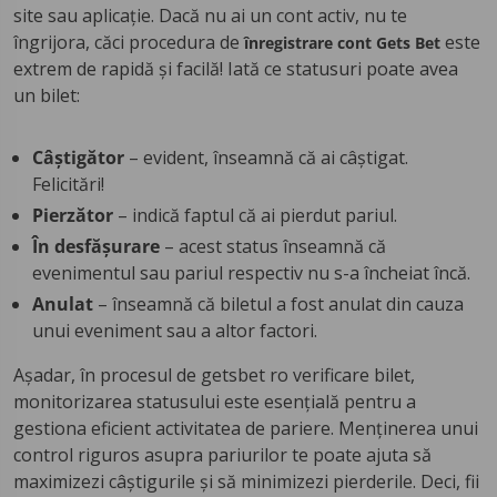
site sau aplicație. Dacă nu ai un cont activ, nu te
îngrijora, căci procedura de
este
înregistrare cont Gets Bet
extrem de rapidă și facilă! Iată ce statusuri poate avea
un bilet:
Câștigător
– evident, înseamnă că ai câștigat.
Felicitări!
Pierzător
– indică faptul că ai pierdut pariul.
În desfășurare
– acest status înseamnă că
evenimentul sau pariul respectiv nu s-a încheiat încă.
Anulat
– înseamnă că biletul a fost anulat din cauza
unui eveniment sau a altor factori.
Așadar, în procesul de getsbet ro verificare bilet,
monitorizarea statusului este esențială pentru a
gestiona eficient activitatea de pariere. Menținerea unui
control riguros asupra pariurilor te poate ajuta să
maximizezi câștigurile și să minimizezi pierderile. Deci, fii