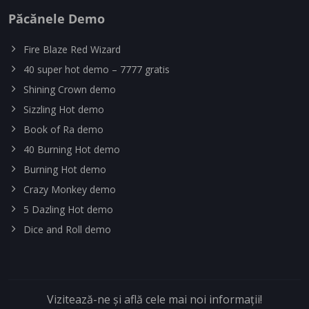
Păcănele Demo
Fire Blaze Red Wizard
40 super hot demo – 7777 gratis
Shining Crown demo
Sizzling Hot demo
Book of Ra demo
40 Burning Hot demo
Burning Hot demo
Crazy Monkey demo
5 Dazling Hot demo
Dice and Roll demo
Vizitează-ne și află cele mai noi informații!