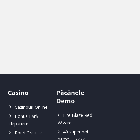
Casino
Păcănele
Demo
Cazinouri Online
Fire Blaze Red
Bonus Fără
Wizard
depunere
40 super hot
Rotiri Gratuite
demo – 7777