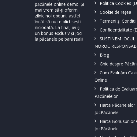
Politica Cookies (E
păcănele online demo. Și
mai vrem să-ți oferim
Cookie de rețea
zilnic noi opțiuni, astfel
Termeni și Condiții
încât să nu te plictisești
niciodată. La final, iei și
Confidențialitate (
un bonus exclusiv și joci
SUSȚINEM JOCUL
la păcănele pe bani reali!
NOROC RESPONSABI
Blog
Ghid despre Păcăn
Cum Evaluăm Cazin
Online
Politica de Evaluar
Păcănelelor
Harta Păcănelelor 
JocPăcănele
Harta Bonusurilor 
JocPăcănele