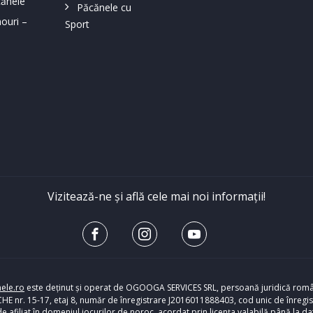
cănele
Păcănele cu
nouri –
Sport
Vizitează-ne și află cele mai noi informații!
ele.ro
este deținut și operat de OGOOGA SERVICES SRL, persoană juridică română,
E nr. 15-17, etaj 8, număr de înregistrare J2016011888403, cod unic de înregist
de afiliat în domeniul jocurilor de noroc, acordat prin licența valabilă până la d