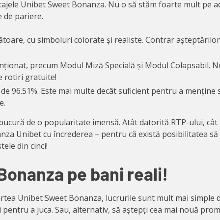
tajele Unibet Sweet Bonanza. Nu o să stăm foarte mult pe ace
e de pariere.
oare, cu simboluri colorate și realiste. Contrar așteptărilor
nționat, precum Modul Miză Specială și Modul Colapsabil. Nu 
 rotiri gratuite!
e 96.51%. Este mai multe decât suficient pentru a menține sus
ve.
 bucură de o popularitate imensă. Atât datorită RTP-ului, cât ș
nza Unibet cu încrederea – pentru că există posibilitatea s
ele din cinci!
onanza pe bani reali!
partea Unibet Sweet Bonanza, lucrurile sunt mult mai simple d
i pentru a juca. Sau, alternativ, să aștepți cea mai nouă prom