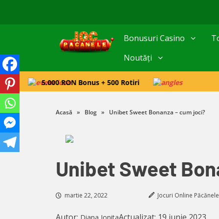
Bonusuri Casino
T
Noutăți
5.000 RON Bonus + 500 Rotiri
Acasă
»
Blog
»
Unibet Sweet Bonanza – cum joci?
Unibet Sweet Bon
martie 22, 2022
Jocuri Online Păcănele
Autor:
Actualizat: 19 iunie 2023
Diana Ionita