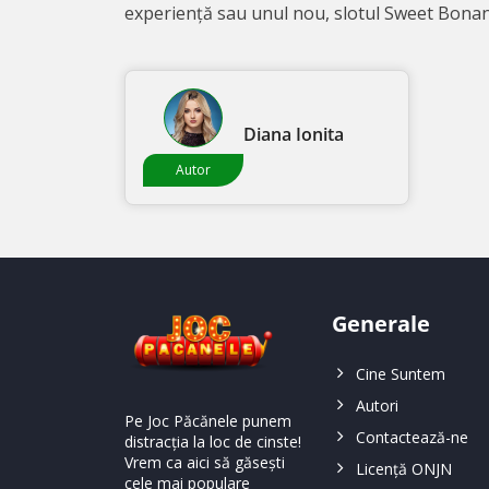
experiență sau unul nou, slotul Sweet Bona
Diana Ionita
Autor
Generale
Cine Suntem
Autori
Pe Joc Păcănele punem
Contactează-ne
distracția la loc de cinste!
Vrem ca aici să găsești
Licență ONJN
cele mai populare