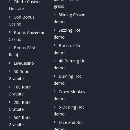
Oferte Casino
gratis
Limitate
Shining Crown
Cod Bonus
demo
Casino
Sizzling Hot
Bonus Aniversar
demo
Casino
Book of Ra
Bonus Fără
demo
Rulaj
40 Burning Hot
LiveCasino
demo
50 Rotiri
Burning Hot
Gratuite
demo
100 Rotiri
Crazy Monkey
Gratuite
demo
200 Rotiri
5 Dazling Hot
Gratuite
demo
300 Rotiri
Dice and Roll
Gratuite
demo