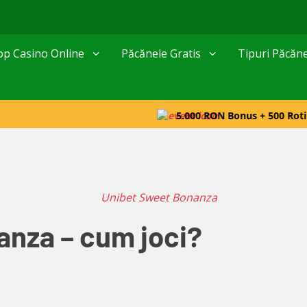
op Casino Online
Păcănele Gratis
Tipuri Păcăn
5.000 RON Bonus +
anza – cum joci?