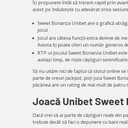
Îți propunem întâi să trecem rapid prin avan
acest joc îndulcește cu adevărat orice sesiun
Sweet Bonanza Unibet are o grafică atrăgăt
jocul.
Jocul are câteva funcții extra demne de me
Acesta îți poate oferi un număr generos de
RTP-ul jocului Sweet Bonanza Unibet este d
același timp, de niște câștiguri semnificati
Să nu uităm nici de faptul că slotul online se
parte de vreun Jackpot, poți juca Sweet Bona
păcănea are un rating de mai mult de patru st
Joacă Unibet Sweet B
Dacă vrei să ai parte de câștiguri reale din 
trebuie decât să faci o depunere cu bani real