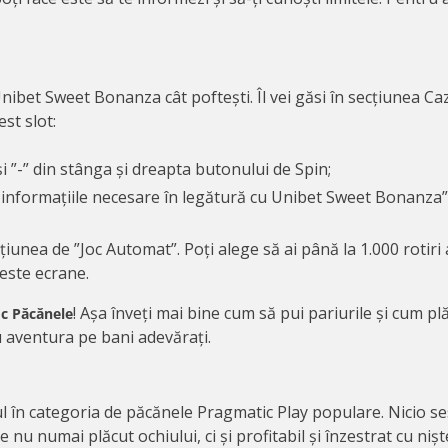
 Unibet Sweet Bonanza cât poftești. Îl vei găsi în secțiunea C
st slot:
i ”-” din stânga și dreapta butonului de Spin;
nformațiile necesare în legătură cu Unibet Sweet Bonanza”. De 
opțiunea de ”Joc Automat”. Poți alege să ai până la 1.000 rot
peste ecrane.
! Așa înveți mai bine cum să pui pariurile și cum p
oc Păcănele
tru aventura pe bani adevărați.
ul în categoria de păcănele Pragmatic Play populare. Nicio s
te nu numai plăcut ochiului, ci și profitabil și înzestrat cu nișt