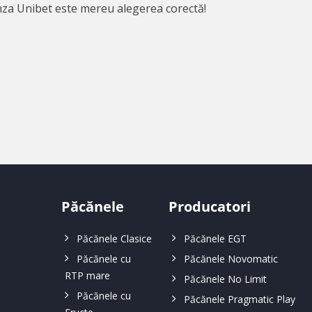
nza Unibet este mereu alegerea corectă!
Păcănele
Producatori
Păcănele Clasice
Păcănele EGT
Păcănele cu
Păcănele Novomatic
RTP mare
Păcănele No Limit
Păcănele cu
Păcănele Pragmatic Play