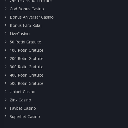
Oferte Casino Limitate
Cod Bonus Casino
Bonus Aniversar Casino
Bonus Fără Rulaj
LiveCasino
50 Rotiri Gratuite
100 Rotiri Gratuite
200 Rotiri Gratuite
300 Rotiri Gratuite
400 Rotiri Gratuite
500 Rotiri Gratuite
Unibet Casino
Zinx Casino
Favbet Casino
Superbet Casino