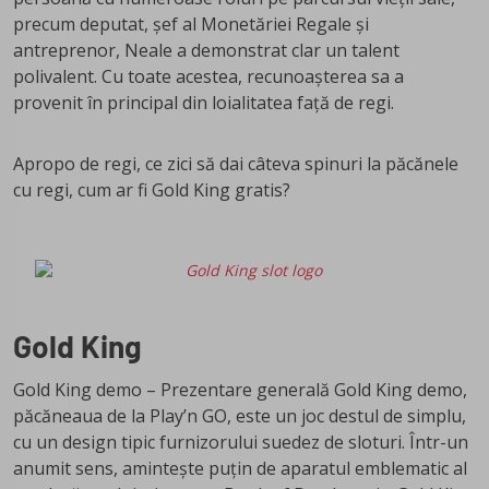
precum deputat, șef al Monetăriei Regale și
antreprenor, Neale a demonstrat clar un talent
polivalent. Cu toate acestea, recunoașterea sa a
provenit în principal din loialitatea față de regi.
Apropo de regi, ce zici să dai câteva spinuri la păcănele
cu regi, cum ar fi Gold King gratis?
Gold King
Gold King demo – Prezentare generală Gold King demo,
păcăneaua de la Play’n GO, este un joc destul de simplu,
cu un design tipic furnizorului suedez de sloturi. Într-un
anumit sens, amintește puțin de aparatul emblematic al