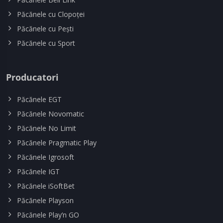
Păcănele cu Clopoței
Păcănele cu Pești
Păcănele cu Sport
Producatori
Păcănele EGT
Păcănele Novomatic
Păcănele No Limit
Păcănele Pragmatic Play
Păcănele Igrosoft
Păcănele IGT
Păcănele iSoftBet
Păcănele Playson
Păcănele Play’n GO