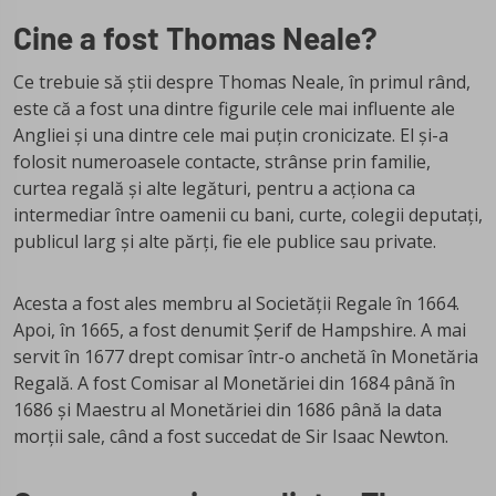
Cine a fost Thomas Neale?
Ce trebuie să știi despre Thomas Neale, în primul rând,
este că a fost una dintre figurile cele mai influente ale
Angliei și una dintre cele mai puțin cronicizate. El și-a
folosit numeroasele contacte, strânse prin familie,
curtea regală și alte legături, pentru a acționa ca
intermediar între oamenii cu bani, curte, colegii deputați,
publicul larg și alte părți, fie ele publice sau private.
Acesta a fost ales membru al Societății Regale în 1664.
Apoi, în 1665, a fost denumit Șerif de Hampshire. A mai
servit în 1677 drept comisar într-o anchetă în Monetăria
Regală. A fost Comisar al Monetăriei din 1684 până în
1686 și Maestru al Monetăriei din 1686 până la data
morții sale, când a fost succedat de Sir Isaac Newton.