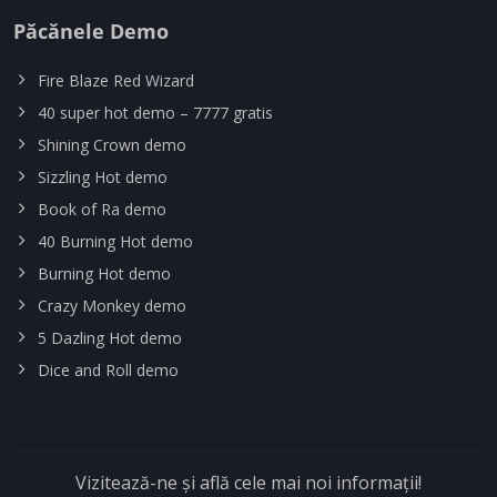
Păcănele Demo
Fire Blaze Red Wizard
40 super hot demo – 7777 gratis
Shining Crown demo
Sizzling Hot demo
Book of Ra demo
40 Burning Hot demo
Burning Hot demo
Crazy Monkey demo
5 Dazling Hot demo
Dice and Roll demo
Vizitează-ne și află cele mai noi informații!