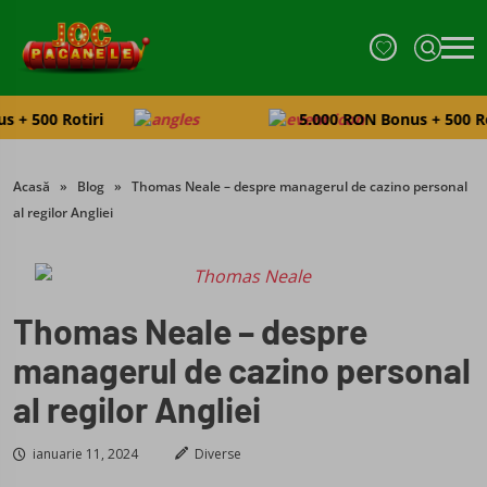
Bonus + 500 Rotiri
5.000 RON Bonus + 5
Acasă
»
Blog
»
Thomas Neale – despre managerul de cazino personal
al regilor Angliei
Thomas Neale – despre
managerul de cazino personal
al regilor Angliei
ianuarie 11, 2024
Diverse