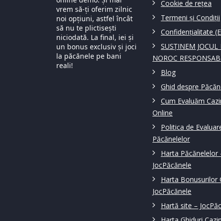
Cookie de rețea
vrem să-ți oferim zilnic
Termeni și Condiții
noi opțiuni, astfel încât
Învârte roata
să nu te plictisești
Confidențialitate (
niciodată. La final, iei și
SUSȚINEM JOCUL
un bonus exclusiv și joci
la păcănele pe bani
NOROC RESPONSABI
reali!
Blog
Ghid despre Păcăn
Cum Evaluăm Cazin
Online
Politica de Evaluar
Păcănelelor
Harta Păcănelelor 
JocPăcănele
Harta Bonusurilor 
JocPăcănele
Hartă site – JocPă
Harta Ghiduri Cazi