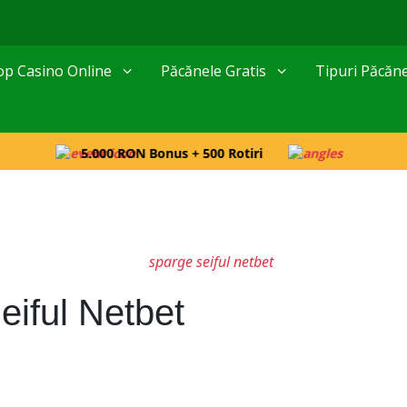
op Casino Online
Păcănele Gratis
Tipuri Păcăn
5.000 RON Bonus + 500 Rotiri
iful Netbet