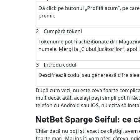
Dă click pe butonul „Profită acum”, pe care
premii.
2
Cumpără tokeni
Învârte roata ș
Tokenurile pot fi achiziționate din Magazinu
câștigi
numele. Mergi la „Clubul Jucătorilor”, apoi 
Rotiri gratuite? O special
3
Introdu codul
le pe toate ACUM!
Descifrează codul sau generează cifre aleat
După cum vezi, nu este ceva foarte complicat
mult decât atât, aceiași pași simpli pot fi fă
telefon cu Android sau iOS, nu ezita să instale
Am peste 18 ani si sunt de
NetBet Sparge Seiful: ce c
JocPacanele.ro
si conditiile
Chiar dacă nu poți ști exact ce câștigi, avem
foarte mari. Mai jos îți vom oferi câteva indic