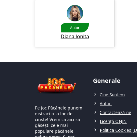
Autor
Diana Ionita
Generale
Cine Suntem
Autori
Pe Joc Păcănele punem
Contactează-ne
distracția la loc de
cinste! Vrem ca aici să
Licență ONJN
găsești cele mai
Politica Cookies (E
populare păcănele
O singură rotire pentru fiecar
online demo. Și mai