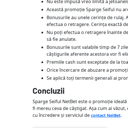
E
Nu este impusă vreo limită a jetoanelo
Această promoție Sparge Seiful nu are
Bonusurile au unele cerințe de rulaj. A
efectua o retragere. Cerința exactă de
MIC
Nu poți efectua o retragere înainte de 
E
să fie anulate.
Bonusurile sunt valabile timp de 7 zile
câștigurile aferente acestora vor fi e
Premiile cash sunt exceptate de la toa
Orice încercare de abuzare a promoției
Se aplică toți termenii generali ai pro
Concluzii
Sparge Seiful NetBet este o promoție ideală 
fi mereu ceva de câștigat. Așa cum ai văzut, e
cu încredere și serviciul de
.
contact NetBet