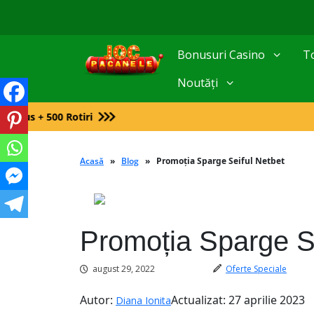
Bonusuri Casino
T
Noutăți
000 RON Bonus + 500 Rotiri
Acasă
»
Blog
»
Promoția Sparge Seiful Netbet
Promoția Sparge Se
august 29, 2022
Oferte Speciale
Autor:
Actualizat: 27 aprilie 2023
Diana Ionita