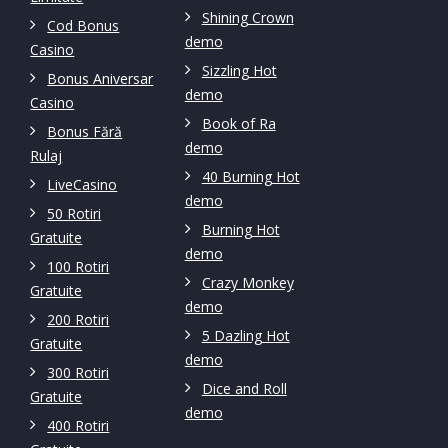
Shining Crown
Cod Bonus
demo
Casino
Sizzling Hot
Bonus Aniversar
demo
Casino
Book of Ra
Bonus Fără
demo
Rulaj
40 Burning Hot
LiveCasino
demo
50 Rotiri
Burning Hot
Gratuite
demo
100 Rotiri
Crazy Monkey
Gratuite
demo
200 Rotiri
5 Dazling Hot
Gratuite
demo
300 Rotiri
Dice and Roll
Gratuite
demo
400 Rotiri