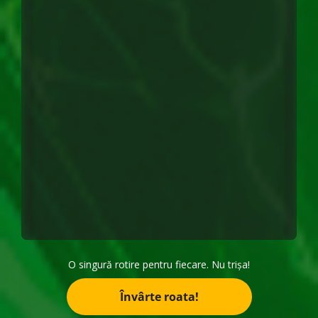
Bonus Cu Depunere
Până La 3.000 RON Bonus + 1.600
Rotiri Gratuite
Profită acum!
O singură rotire pentru fiecare. Nu trișa!
Învârte roata!