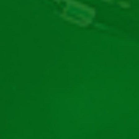
Diana Ionita
Autor
Pe Joc Păcănele punem distracția la loc de cinste! Vrem ca aici să
găsești cele mai populare păcănele online demo. Și mai vrem să-
ți oferim zilnic noi opțiuni, astfel încât să nu te plictisești
niciodată. La final, iei și un bonus exclusiv și joci la păcănele pe
bani reali!