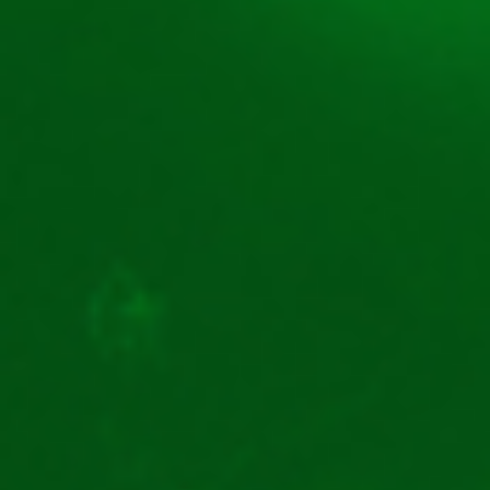
Important de știut este faptul că valoarea premiilor
crește direct proporțional cu activitatea ta. Cu cât
joci mai mult, cu atât ai mai multe șanse la câștiguri
mai mari. Bucură-te acum de această promoție
Princess Casino și învârte Roata în fiecare zi!
În fiecare joi, te distrezi cu jocuri
noi Princess Casino
În fiecare joi, te distrezi cu jocuri noi
este una dintre
multele promoții Princess Casino
de care te poți bucura
în fiecare săptămână, în zilele de joi. Ce presupune
această ofertă? Ei, bine, toate păcănelele noi care apar
pe site-ul operatorului sunt disponibile în această
promoție.
Pentru a fi eligibil, trebuie să ai un cont activ. Asigură-te
că ești abonat la comunicările de marketing, pentru a