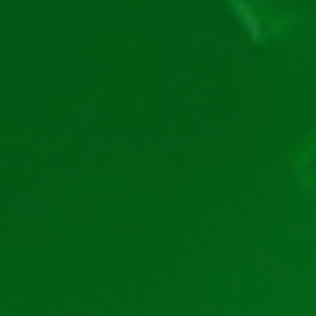
cum trebuie. Doar nu vrem să-l pierdem!
Drops and Wins Slots Princess
Casino
Printre cele mai de succes promoții Princess Casino
se
numără și oferta Drops and Wins Slots. Aceasta se
desfășoară în perioada 6 martie 2024 – 5 iunie 2025 și-ți
aduce premii lunare în valoare de 10.000.000 RON.
Participarea este gratuită, iar miza minimă de pariu este
de 2,5 RON.
Tot ceea ce trebuie să faci este să te joci sloturi din
categoria Drops and Wins, de la
, pe o miză
Pragmatic Play
minimă de 2,5 RON. În același timp, poți participa și la
turnee săptămânale, unde poți câștiga premii în valoare
de 300.000 RON.