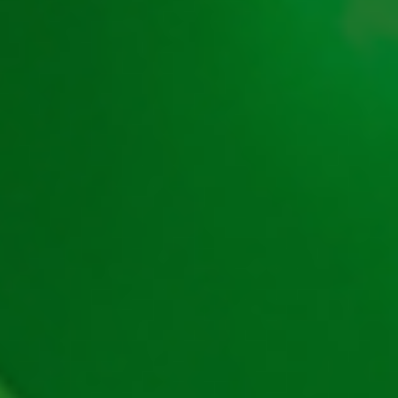
Cine Suntem
Autori
Contactează-ne
Licență ONJN
Politica Cookies (EU)
Cookie de rețea
Termeni și Condiții
Confidențialitate (EU)
SUSȚINEM JOCUL DE NOROC RESPONSABIL!
Blog
Ghid despre Păcănele
Cum Evaluăm Cazinourile Online
Politica de Evaluare a Păcănelelor
Harta Păcănelelor – JocPăcănele
Harta Bonusurilor Casino – JocPăcănele