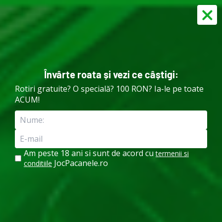
otiri
5.000 RON Bonus + 500 Rotiri
Învârte roata și vezi ce câștigi:
Acasă
»
Blog
»
Promoții Million Casino – joacă cu bani de la cazino!
Rotiri gratuite? O specială? 100 RON? Ia-le pe toate
ACUM!
Promoții Million Casino – joacă cu bani de la cazino!
iunie 4, 2025
Ghid Casino Online
Am peste 18 ani si sunt de acord cu
termenii si
JocPacanele.ro
conditiile
Autor:
Gabriel
Actualizat: 29 iunie 2026
Distribuie!