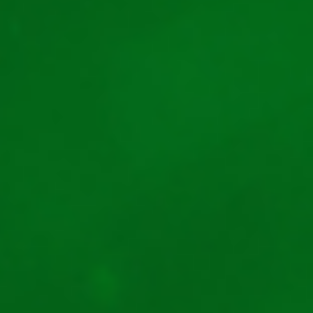
Promoții Halloween Million Casino
În gama de promoții Million vei găsi deseori campanii
interesante, cu condiții de participare accesibile. Îți
recomandăm să citești mereu cu atenție T&C ofertei pe
care dorești să o accesezi. Astfel te asiguri că te bucuri
de toate avantajele!
Concluzii
Îți mulțumim că ai parcurs alături de noi această pagină!
În cazul în care ai sugestii sau recomandări, nu ezita să
ne scrii. Ne găsești și în rețelele de socializare. Sau poți
folosi formularul de contact din partea de jos a site-ului!
Gama de promoții Million Casino este încă în lucru și
trebuie să avem puțină răbdare. Cu siguranță vor fi de
acum adăugate tot mai multe oferte noi. Operatorul știe
ce face și ce vrea – să ofere jucătorilor o platformă
sigură, unde distracția să aibă loc fără bariere.
Succes în
orice ai alege!