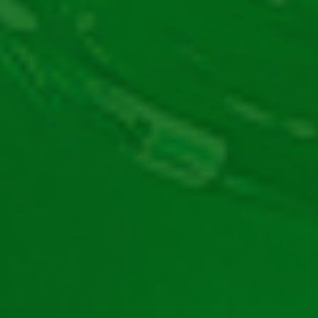
promoții de fidelitate. Pot apărea în cadrul
programului VIP sau separat, sub formă de bonusuri,
turnee sau alte competiții.
O altă clasificare a promoțiilor Million ar fi în funcție de
ce oferă:
Promoții care oferă cashback:
se referă la un
anumit procent pe care îl primești înapoi din suma pe
care o depui într-o perioadă determinată de timp;
Promoții care oferă bani bonus:
sunt printre cele
mai populare și, de regulă, sunt condiționate de
sumele cu care îți alimentezi contul;
Promoții care oferă rotiri gratis:
sunt cele mai
populare în rândul jucătorilor la aparate și pot fi atât
cu depunere, cât și fără;
Promoții care oferă bani cash:
sunt, de obicei,
turnee de sloturi în care participă mai mulți jucători;
Promoții în premii fizice:
sunt oferte speciale, mai
rare, concepute cu ocazia unor evenimente/sărbători.