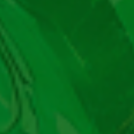
Păcănele cu Pești
Păcănele cu Sport
Producatori
Păcănele EGT
Păcănele Novomatic
Păcănele No Limit
Păcănele Pragmatic Play
Păcănele Igrosoft
Păcănele IGT
Păcănele iSoftBet
Păcănele Playson
Păcănele Play’n GO
Loto UK
Loto Spania