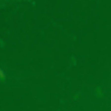
cu un depozit mai mare de 50 de lei. Dacă ratezi o
singură zi, nu te califici pentru acest bonus frumos.
Rundele trebuie activate din butonul afișat în
notificarea din Mesaje. Va apărea în secțiunea
Bonus și are valabilitate 72 ore. Rulajul este de 25x
și ai 30 de zile la dispoziție să îl bifezi
Jingle Bells & Benz Draw – una
dintre acele promoții Crăciun Mr
Bit ce oferă suspans
Jingle Bells & Benz Draw este, fără îndoială, una din cele
mai palpitante promoții Crăciun Mr Bit. Știi de ce? Pentru
că premiul cel mare pus la bătaie de cazino în cadrul
campaniei este un Mercedes C 180 Limousine. Mașina
este evaluată la suma de 300.000 lei, deci mulți jucători
vor dori să pună mâna pe ea.