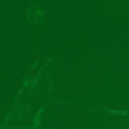
1
Profită acum
Loghează-te în contul tău de jucător.
2
Distrează-te
Joacă la casino de luni până sâmbătă, depunând peste
50 lei.
3
Revendică rotirile
Duminica vei primi cele 100 runde, în valoare de 1,00 leu
fiecare.
Ține minte
Pentru a lua cele 100 rotiri Mr Bit Winter Magic este
necesar să joci în fiecare zi, de luni până duminică,