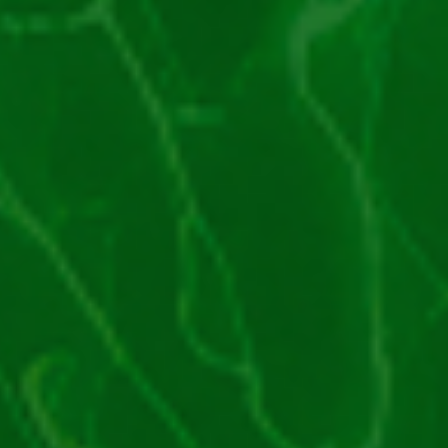
decembrie 7, 2023
Oferte Speciale
Autor:
Diana Ionita
Actualizat: 1 august 2025
Distribuie!
Am zis să facem și un articol despre promoții Crăciun Mr
Bit. Nu de alta, dar cazinoul acesta a ajuns în topul
nostru de favorite, deoarece are o sumedenie de
promoții și enorm de multe jocuri de păcănele. Este pur
și simplu fantastic! Și, pentru că se apropie Sărbătorile,
cu certitudine vei găsi și tu pe această platformă cel
puțin o ofertă care te va face să simți magia lunii
decembrie.