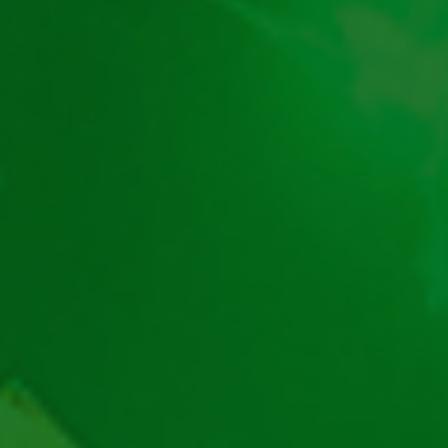
Ruleta Online
Păcănele cu Jackpot
Blackjack
Ghid Despre Păcănele
Păcănele Bell Link
Păcănele cu Clopoței
Păcănele cu Pești
Păcănele cu Sport
Producatori
Păcănele EGT
Păcănele Novomatic
Păcănele No Limit
Păcănele Pragmatic Play
Păcănele Igrosoft