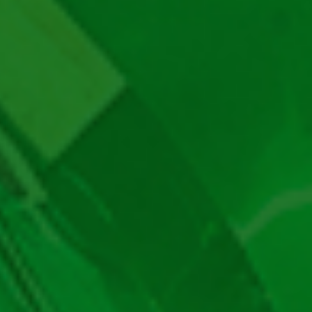
Păcănele IGT
Păcănele iSoftBet
Păcănele Playson
Păcănele Play’n GO
Loto UK
Loto Spania
Loto Slovenia
Loto Slovacia
Loto Polonia
Loto Norvegia
Loto Letonia
Loto Italia
Loto Grecia
Loto Germania