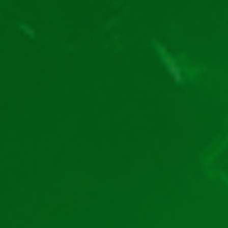
Această promoție de Crăciun Mr Bit are un fond total de
premiere de 900.000 lei, deci mai sunt și alte cadouri pe
lângă cel anterior menționat. Vor avea loc 4 extrageri, în
urma cărora câțiva norocoși vor avea parte de un
Crăciun de neuitat. Jingle Bells & Benz Draw ține de pe 1
decembrie până pe 31 decembrie 2023. Pentru a primi
un tichet la marea extragere, e necesar să pui pariuri de
cel puțin 250 lei pe platforma Mr Bit. Poți pune mai
multe pariuri pe site-ul operatorului și fiecare bilet
adițional îți va mări șansele la un premiu.
Concluzii
Pe această pagină vom actualiza constant informațiile
despre promoții Crăciun Mr Bit. Așadar, dacă apare o
nouă ofertă, vom scrie mai sus în ce constă și cum te
poți bucura de ea. Pe site-ul cazinoului Mister Bit vei
găsi și alte campanii, atât destinate jucătorilor noi, cât și