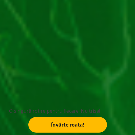
Bonus cu Depunere
Până la 1.665 Rotiri
Profită acum!
Preferi promoții Casa Pariurilor la păcănele sau cazino,
ori ofertele pentru pariuri sportive? Ai noroc! Oferta de
bonusuri este variată, existând variante cu depunere
sau care necesită îndeplinirea altor criterii pentru
acordare. Câte puțin pentru fiecare. Evident, vei juca de
plăcere, pentru distracție, recomandându-se de fiecare
dată tehnicile de
.
joc responsabil Casa Pariurilor
O singură rotire pentru fiecare. Nu trișa!
Învârte roata!
Poți vedea promoțiile active în Contul meu –