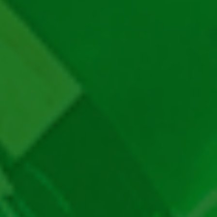
Păcănele Clasice
Păcănele cu RTP mare
Păcănele cu Fructe
Poker ca la Aparate
Păcănele cu Coroane
Ruleta Online
Păcănele cu Jackpot
Blackjack
Ghid Despre Păcănele
Păcănele Bell Link
Păcănele cu Clopoței
Păcănele cu Pești
Păcănele cu Sport
Producatori