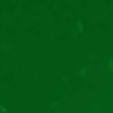
gratuite drept bonus de bun venit, dacă îndeplinești
cerințele ofertei, bineînțeles. Ce trebuie să faci ca să te
bucuri de beneficiile aderării la platformă? Este simplu!
Doar urmezi pașii următori:
Dai click pe „Profită acum” pentru a ajunge la oferta
promoțională exclusivă. Acolo, completezi formularul
de înscriere și îl trimiți.
Îți verifici contul și primești 200 rotiri gratuite la
Shining Crown.
Faci prima depunere de minim 50 RON și primești câte
111 rotiri gratuite, timp de 7 zile. În total, te bucuri de
777 rotiri gratuite, tot la Shining Crown.
Dacă intri zilnic timp de 7 zile în cont și profiți de
bonusurile de mai sus, mai primești 50 RON Pariu
Gratuit pe care îl poți folosi la Sport.
Ai 5 de zile la dispoziție din momentul înregistrării pe