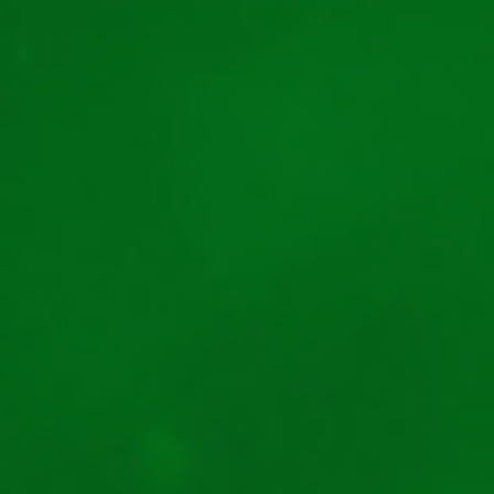
Pariu fără risc Casa Pariurilor
Concluzie
Seria de promoții Casa Pariurilor este gata pentru orice
doritor de distracție online. Cu depunere sau fără,
ofertele de bun venit și cele speciale sunt disponibile
pentru a fi încercate. Dacă ai noroc cu un bonus cu
rotiri
, îți poți rotunji soldul în timp ce te
gratuite Casa Pariurilor
distrezi la jocuri. Citește și despre
Cutia Norocoasă Casa
. Succes!
Pariurilor
Diana Ionita
Autor