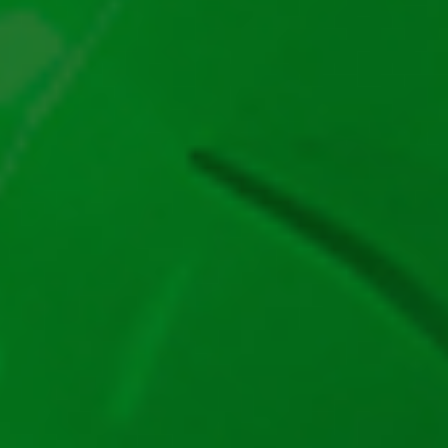
200 Rotiri Gratuite
300 Rotiri Gratuite
400 Rotiri Gratuite
500 Rotiri Gratuite
Unibet Casino
Zinx Casino
Favbet Casino
Superbet Casino
Păcănele Demo
Fire Blaze Red Wizard
40 super hot demo – 7777 gratis
Shining Crown demo
Sizzling Hot demo