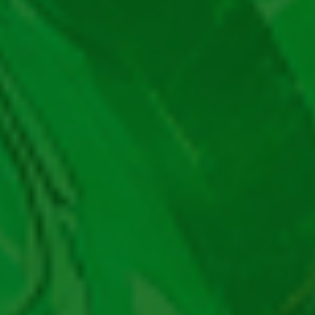
Păcănele EGT
Păcănele Novomatic
Păcănele No Limit
Păcănele Pragmatic Play
Păcănele Igrosoft
Păcănele IGT
Păcănele iSoftBet
Păcănele Playson
Păcănele Play’n GO
Loto UK
Loto Spania
Loto Slovenia
Loto Slovacia
Loto Polonia
Loto Norvegia