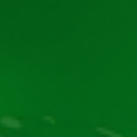
Amatorii de pariuri sportive au și ei parte de promoții
Casa Pariurilor de bun venit. Joci de obicei la pariuri
sportive? Primele 7 depuneri îți aduc bani bonus! Cum îi
obții? Simplu, urmând pașii simpli de înscriere. După ce
completezi formularul de înscriere și îți confirmi
contul/numărul de telefon/adresa de email, faci câte o
depunere zilnic pentru a te bucura de bonus. La
plasarea unui pariu timp de 7 zile de minim 40 RON pe o
cotă de 2.5, vei primi un pariu gratuit de 40 RON zilnic!
Casa Pariurilor concurs – turnee
cazino
Există promoții Casa Pariurilor de tip concurs, care îi
bucură pe clienții existenți. În cadrul acestor evenimente,
care mai poartă denumirea de turnee Casa Pariurilor,
joci la anumite păcănele ale unor provideri de succes,
precum Playtech.