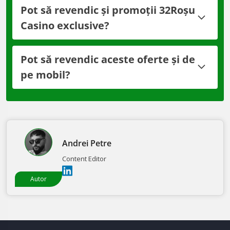
Pot să revendic și promoții 32Roșu
Casino exclusive?
Pot să revendic aceste oferte și de
pe mobil?
Andrei Petre
Content Editor
Autor