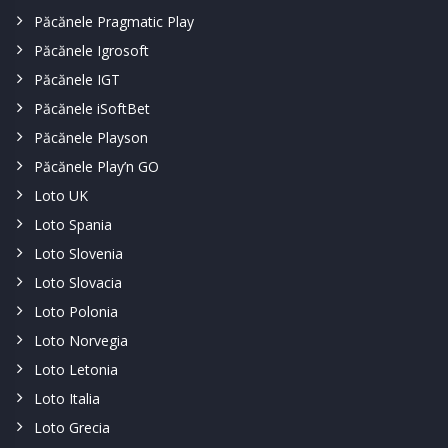
Păcănele Pragmatic Play
Păcănele Igrosoft
Păcănele IGT
Păcănele iSoftBet
Păcănele Playson
Păcănele Play’n GO
Loto UK
Loto Spania
Loto Slovenia
Loto Slovacia
Loto Polonia
Loto Norvegia
Loto Letonia
Loto Italia
Loto Grecia