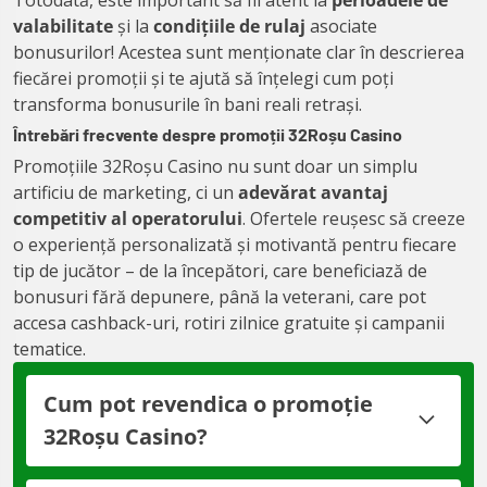
valabilitate
și la
condițiile de rulaj
asociate
bonusurilor! Acestea sunt menționate clar în descrierea
fiecărei promoții și te ajută să înțelegi cum poți
transforma bonusurile în bani reali retrași.
Întrebări frecvente despre promoții 32Roșu Casino
Promoțiile 32Roșu Casino nu sunt doar un simplu
artificiu de marketing, ci un
adevărat avantaj
competitiv al operatorului
. Ofertele reușesc să creeze
o experiență personalizată și motivantă pentru fiecare
tip de jucător – de la începători, care beneficiază de
bonusuri fără depunere, până la veterani, care pot
accesa cashback-uri, rotiri zilnice gratuite și campanii
tematice.
Cum pot revendica o promoție
32Roșu Casino?