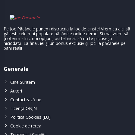
Pe Joc Păcănele punem distracția la loc de cinste! Vrem ca aici să
găsești cele mai populare păcănele online demo. Și mai vrem să-
ți oferim zilnic noi opțiuni, astfel încât să nu te plictisești
niciodată. La final, iei și un bonus exclusiv și joci la păcănele pe
bani reali!
Generale
Cine Suntem
Autori
Contactează-ne
Licență ONJN
Politica Cookies (EU)
Cookie de rețea
Termeni și Condiții