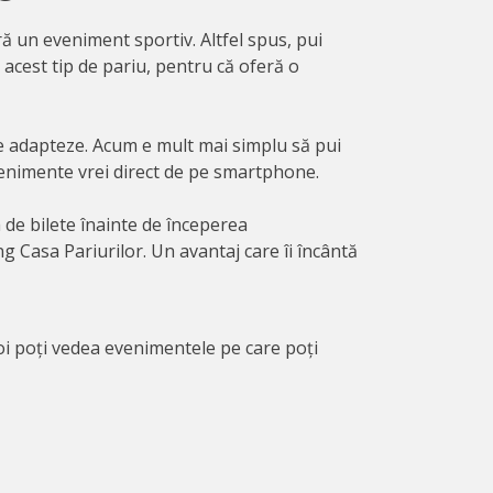
ră un eveniment sportiv. Altfel spus, pui
 acest tip de pariu, pentru că oferă o
se adapteze. Acum e mult mai simplu să pui
e evenimente vrei direct de pe smartphone.
 de bilete înainte de începerea
g Casa Pariurilor. Un avantaj care îi încântă
poi poți vedea evenimentele pe care poți