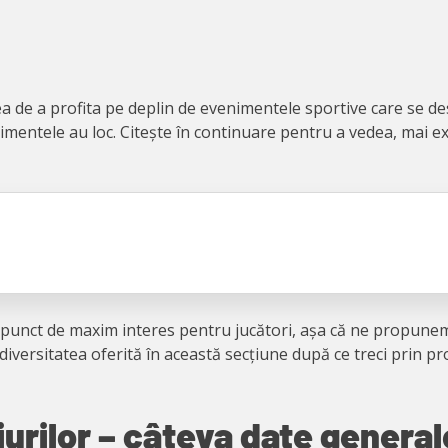
ea de a profita pe deplin de evenimentele sportive care se des
imentele au loc. Citește în continuare pentru a vedea, mai exa
 punct de maxim interes pentru jucători, așa că ne propunem 
e diversitatea oferită în această secțiune după ce treci prin p
iurilor – câteva date general