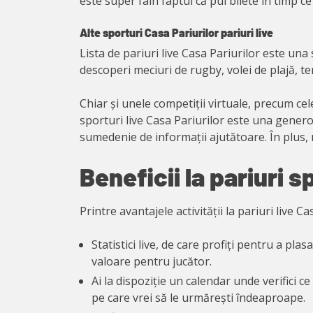
este super fain faptul că pui bilete în timp c
Alte sporturi Casa Pariurilor pariuri live
Lista de pariuri live Casa Pariurilor este un
descoperi meciuri de rugby, volei de plajă, t
Chiar și unele competiții virtuale, precum cele
sporturi live Casa Pariurilor este una generoa
sumedenie de informații ajutătoare. În plus, 
Beneficii la pariuri s
Printre avantajele activității la pariuri live Ca
Statistici live, de care profiți pentru a pla
valoare pentru jucător.
Ai la dispoziție un calendar unde verifici ce
pe care vrei să le urmărești îndeaproape.