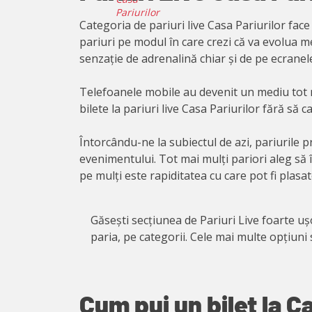
Categoria de
pariuri live Casa Pariurilor fac
pariuri pe modul în care crezi că va evolua m
senzație de adrenalină chiar și de pe ecranel
Telefoanele mobile au devenit un mediu tot m
bilete la pariuri live Casa Pariurilor fără să 
Întorcându-ne la subiectul de azi, pariurile
evenimentului. Tot mai mulți pariori aleg să î
pe mulți este rapiditatea cu care pot fi plasat
Găsești secțiunea de Pariuri Live foarte ușo
paria, pe categorii. Cele mai multe opțiuni s
Cum pui un bilet la Ca