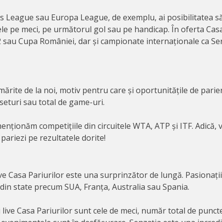
League sau Europa League, de exemplu, ai posibilitatea să pu
cele pe meci, pe următorul gol sau pe handicap. În oferta Casa 
2 sau Cupa României, dar și campionate internaționale ca Se
ărite de la noi, motiv pentru care și oportunitățile de parier
 seturi sau total de game-uri.
enționăm competițiile din circuitele WTA, ATP și ITF. Adică, 
ariezi pe rezultatele dorite!
ve Casa Pariurilor este una surprinzător de lungă. Pasionații
 din state precum SUA, Franța, Australia sau Spania.
 live Casa Pariurilor sunt cele de meci, număr total de puncte,