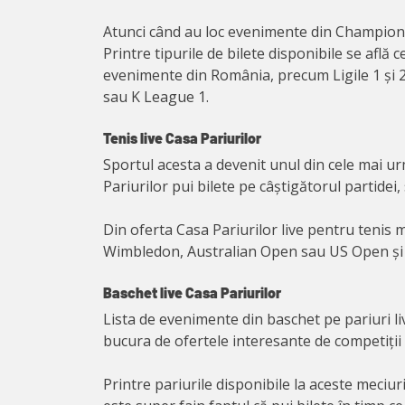
Atunci când au loc evenimente din Champions 
Printre tipurile de bilete disponibile se află 
evenimente din România, precum Ligile 1 și 
sau K League 1.
Tenis live Casa Pariurilor
Sportul acesta a devenit unul din cele mai urm
Pariurilor pui bilete pe câștigătorul partidei,
Din oferta Casa Pariurilor live pentru tenis m
Wimbledon, Australian Open sau US Open și p
Baschet live Casa Pariurilor
Lista de evenimente din baschet pe pariuri li
bucura de ofertele interesante de competiții
Printre pariurile disponibile la aceste meciuri