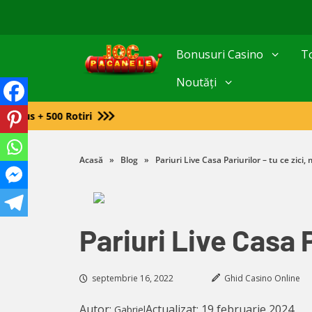
Bonusuri Casino
T
Noutăți
5.000 RON Bonus + 500 Rotiri
Acasă
»
Blog
»
Pariuri Live Casa Pariurilor – tu ce zici,
Pariuri Live Casa P
septembrie 16, 2022
Ghid Casino Online
Autor:
Actualizat: 19 februarie 2024
Gabriel