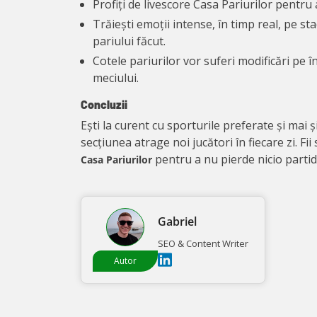
Profiți de livescore Casa Pariurilor pentru a
Trăiești emoții intense, în timp real, pe s
pariului făcut.
Cotele pariurilor vor suferi modificări pe î
meciului.
Concluzii
Ești la curent cu sporturile preferate și mai și
secțiunea atrage noi jucători în fiecare zi. Fii
pentru a nu pierde nicio partidă
Casa Pariurilor
Gabriel
SEO & Content Writer
Autor