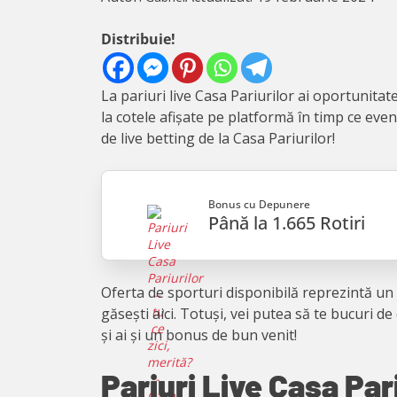
Distribuie!
La pariuri live Casa Pariurilor ai oportunitat
la cotele afișate pe platformă în timp ce even
de live betting de la Casa Pariurilor!
Bonus cu Depunere
Până la 1.665 Rotiri
Oferta de sporturi disponibilă reprezintă un
găsești aici. Totuși, vei putea să te bucuri d
și ai și un bonus de bun venit!
Pariuri Live Casa Par