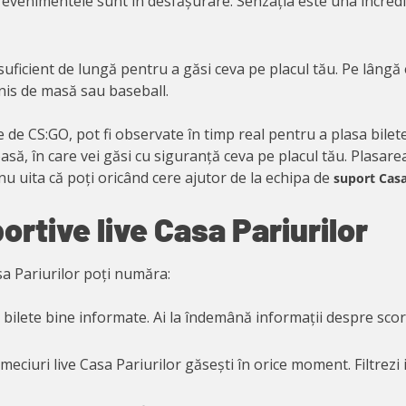
e evenimentele sunt în desfășurare. Senzația este una incredi
a suficient de lungă pentru a găsi ceva pe placul tău. Pe lâng
enis de masă sau baseball.
 de CS:GO, pot fi observate în timp real pentru a plasa bilete 
să, în care vei găsi cu siguranță ceva pe placul tău. Plasarea 
nu uita că poți oricând cere ajutor de la echipa de
suport Casa
portive live Casa Pariurilor
sa Pariurilor
poți număra:
sa bilete bine informate. Ai la îndemână informații despre scoru
 meciuri live Casa Pariurilor găsești în orice moment. Filtrezi 