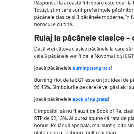
Răspunsul la această întrebare este doar la ti
Totuși, știm care sunt preferințele păcănitori
păcănele clasice și 3 păcănele moderne, în fu
norocul e cu tine.
Rulaj la păcănele clasice 
Am 
si co
Dacă vrei câteva clasice păcănele la care să r
cele 3 păcănele vor fi de la Novomatic și EGT
Joacă păcănelele
!
Burning Hot gratis
Burning Hot de la EGT este un joc ideal de păcă
96,45%. Simbolurile pe care le vei găsi aici su
Joacă păcănelele
!
Book of Ra gratis
E imposibil să nu fi auzit de Book of Ra, clasi
RTP de 92,13%. Ai putea spune că rata de pla
bonus. Pe lângă specială, mai sunt și alte si
plată pentru câștiguri mult mai mari.