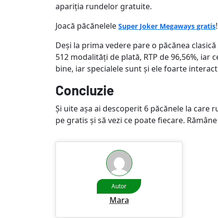
apariția rundelor gratuite.
Joacă păcănelele
!
Super Joker Megaways gratis
Deși la prima vedere pare o păcănea clasică
512 modalități de plată, RTP de 96,56%, iar ce
bine, iar specialele sunt și ele foarte interac
Concluzie
Și uite așa ai descoperit 6 păcănele la care r
pe gratis și să vezi ce poate fiecare. Rămâne d
Autor
Mara