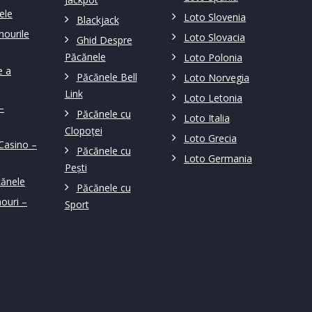
ele
Loto Slovenia
Blackjack
ourile
Loto Slovacia
Ghid Despre
Păcănele
Loto Polonia
e a
Păcănele Bell
Loto Norvegia
Link
Loto Letonia
–
Păcănele cu
Loto Italia
Clopoței
Loto Grecia
Casino –
Păcănele cu
Loto Germania
Pești
cănele
Păcănele cu
nouri –
Sport