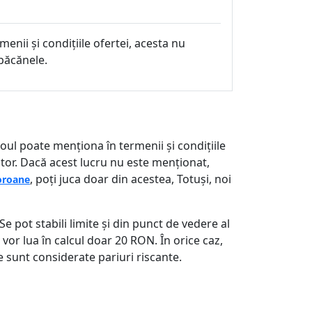
menii și condițiile ofertei, acesta nu
 păcănele.
oul poate menționa în termenii și condițiile
ător. Dacă acest lucru nu este menționat,
, poți juca doar din acestea, Totuși, noi
oroane
e pot stabili limite și din punct de vedere al
vor lua în calcul doar 20 RON. În orice caz,
e sunt considerate pariuri riscante.