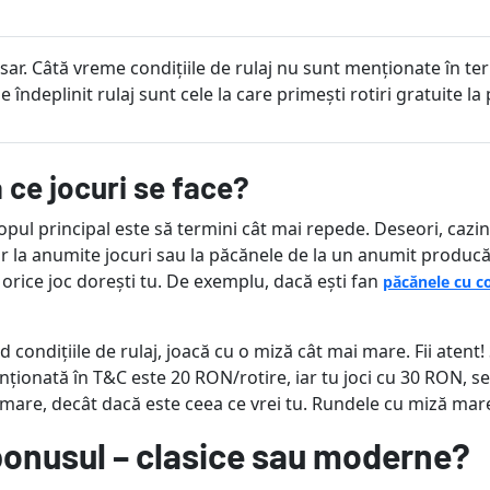
esar. Câtă vreme condițiile de rulaj nu sunt menționate în ter
e îndeplinit rulaj sunt cele la care primești rotiri gratuite la
a ce jocuri se face?
opul principal este să termini cât mai repede. Deseori, cazin
ar la anumite jocuri sau la păcănele de la un anumit produc
a orice joc dorești tu. De exemplu, dacă ești fan
păcănele cu c
vârte roata și vezi ce
condițiile de rulaj, joacă cu o miză cât mai mare. Fii atent! S
ționată în T&C este 20 RON/rotire, iar tu joci cu 30 RON, se 
câștigi:
a mare, decât dacă este ceea ce vrei tu. Rundele cu miză mar
i gratuite? O specială? 100 RON? Ia-
 bonusul – clasice sau moderne?
 toate ACUM!