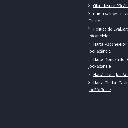
Ghid despre Păcăn
Cum Evaluăm Cazin
Online
Politica de Evaluar
Păcănelelor
Harta Păcănelelor 
JocPăcănele
Harta Bonusurilor 
JocPăcănele
Hartă site – JocPă
Harta Ghiduri Cazi
JocPăcănele