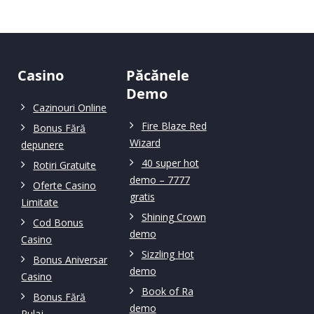
Casino
Păcănele
Demo
Cazinouri Online
Fire Blaze Red
Bonus Fără
Wizard
depunere
40 super hot
Rotiri Gratuite
demo – 7777
Oferte Casino
gratis
Limitate
Shining Crown
Cod Bonus
demo
Casino
Sizzling Hot
Bonus Aniversar
demo
Casino
Book of Ra
Bonus Fără
demo
Rulaj