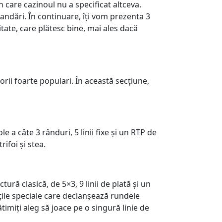
n care cazinoul nu a specificat altceva.
mandări. În continuare, îți vom prezenta 3
itate, care plătesc bine, mai ales dacă
orii foarte populari. În această secțiune,
e a câte 3 rânduri, 5 linii fixe și un RTP de
rifoi și stea.
ură clasică, de 5×3, 9 linii de plată și un
țile speciale care declanșează rundele
timiți aleg să joace pe o singură linie de