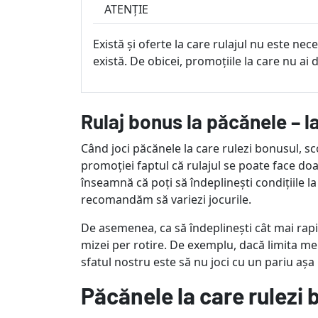
ATENȚIE
Există și oferte la care rulajul nu este nec
există. De obicei, promoțiile la care nu ai d
Rulaj bonus la păcănele – l
Când joci păcănele la care rulezi bonusul, sc
promoției faptul că rulajul se poate face do
înseamnă că poți să îndeplinești condițiile l
recomandăm să variezi jocurile.
În
De asemenea, ca să îndeplinești cât mai rapid 
mizei per rotire. De exemplu, dacă limita men
sfatul nostru este să nu joci cu un pariu aș
Rotir
Păcănele la care rulezi
le pe