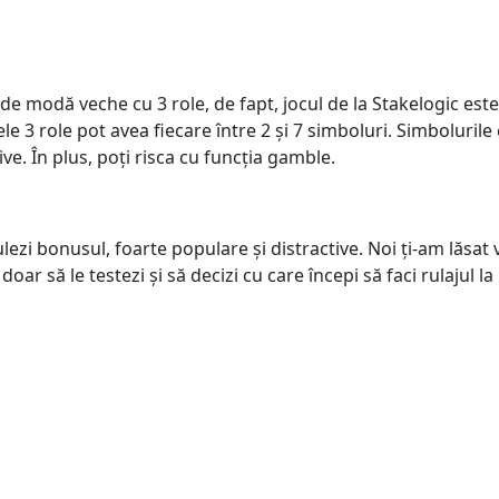
 de modă veche cu 3 role, de fapt, jocul de la Stakelogic e
le 3 role pot avea fiecare între 2 și 7 simboluri. Simbolurile 
tive. În plus, poți risca cu funcția gamble.
ulezi bonusul, foarte populare și distractive. Noi ți-am lăsat
oar să le testezi și să decizi cu care începi să faci rulajul l