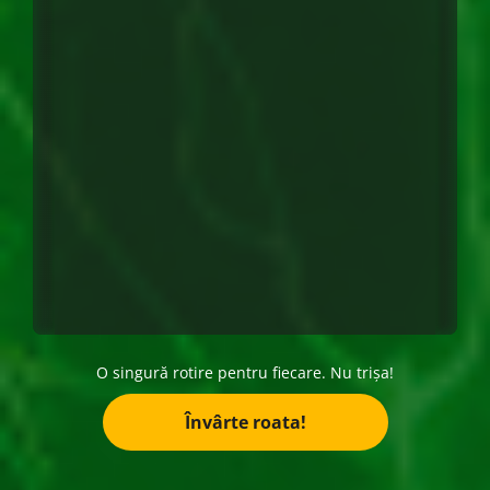
Bonus Fără Depunere
40 Rotiri Gratuite la Verificare
Cod Bonus:
CAZINOU1, CAZINOU2, CAZINOU3, CAZINOU4
Profită acum!
Juicy Fruits
De la Pragmatic Play, astăzi îți prezentăm una dintre
O singură rotire pentru fiecare. Nu trișa!
cele mai populare păcănele cu fructe gratis, și anume
Juicy Fruits demo. Așadar, dacă îți plac șeptarii,
Învârte roata!
clopoțeii, pepenii, prunele, dar și alte fructe delicioase,
rămâi alături de noi! Vom discuta despre toate