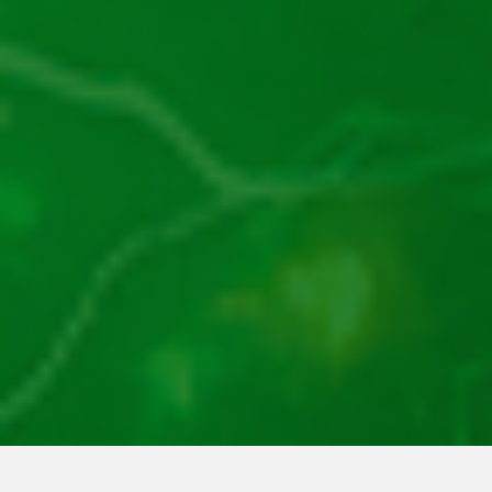
calitate de afiliat în domeniul jocurilor de noroc, acordat prin licența valabilă
până la data de 31.10.2026, conform Deciziei Oficiului Național al Jocurilor
de Noroc, nr.1879/20.10.2016. Accesul pe
JocPacanele.ro
este strict interzis
minorilor! Pe acest site nu se desfășoară activități de jocuri de noroc, însă
pe site-urile partenerilor promovați se joacă cu bani reali, vă încurajăm să
jucați responsabil și să pariați doar atât cât vă permiteți. De asemenea, vă
rugăm să aveți în vedere faptul că activitatea de jocuri de noroc poate fi
interzisă în jurisdicția în care sunteți localizat, fiind responsabilitatea
dumneavoastră să respectați legislația în vigoare. Activitatea de jocuri de
noroc poate cauza dependență și, totodată, poate avea un impact asupra
situației dumneavoastră financiare. Vă rugăm să jucați responsabil! În cazul
dependenței de jocuri de noroc sau pariuri, vă rugăm să contactați
Jocresponsabil, la numărul gratuit +0800 800 099, sau să accesați
https://jocresponsabil.ro/
.
Copyright © 2026 JocPacanele.ro – jocuri casino online România – Toate
drepturile rezervate