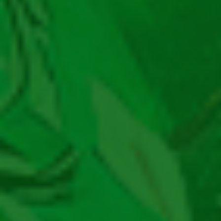
Păcănele No Limit
Păcănele Pragmatic Play
Păcănele Igrosoft
Păcănele IGT
Păcănele iSoftBet
Păcănele Playson
Păcănele Play’n GO
Loto UK
Loto Spania
Loto Slovenia
Loto Slovacia
Loto Polonia
Loto Norvegia
Loto Letonia
Loto Italia
Loto Grecia