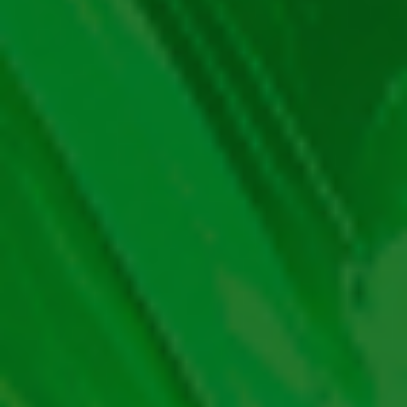
Joacă gratis
Bulky Fruits
Cei de la EGT știu foarte bine cât de mult iubesc jucătorii
păcănelele cu fructe. De aceea, de fiecare dată când
scot un slot nou îți pregătesc o distracție pe cinste.
Aceeași situație este și cu Bulky Fruits gratis, un joc ce
adoptă stilul clasic, dar cu o grafică inovatoare. Și nu
doar elementele ce țin de aspect sunt o noutate, ci și
RTP-ul uri [..]