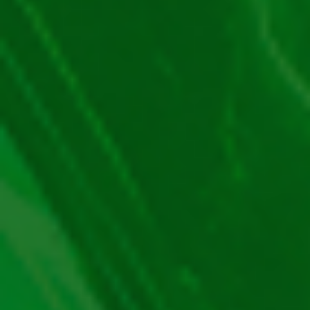
elementele acestui aparat de excepție, de la structură și
plăți, până la speciale ș [..]
Joacă gratis
40 Burning Hot
Anul 2017 a fost unul minunat pentru EGT și fanii săi –
producătorul a lansat atât 40 Burning Hot gratis, despre
care vorbim azi, cât și 20 Burning Hot. Ambele păcănele
sunt continuarea popularului slot Burning Hot, unul
dintre cele mai apreciate jocuri casino demo de pe Joc
Păcănele! În cele ce urmează vom discuta pe larg
despre 40 Burning s [..]