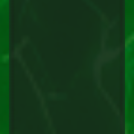
iulie 6, 2021
Ghid Casino Online
Jocuri Online Păcănele
/
Autor:
Diana Ionita
Actualizat: 23 iunie 2026
Distribuie!
Pasionații de jocuri de noroc vor îndrăgi oferta de
păcănele Gets Bet, care surâde cu cele mai populare
titluri. Pe lângă ele, pot fi descoperite mici bijuterii mai
puțin cunoscute sau mai rar încercate de publicul larg.
Pe scurt, există câte ceva pentru fiecare în cele
peste
2100 de opțiuni
.
Trebuie doar să experimentezi puțin!