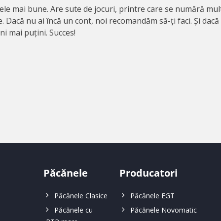
cele mai bune. Are sute de jocuri, printre care se numără mult
Dacă nu ai încă un cont, noi recomandăm să-ți faci. Și dacă to
ni mai puțini. Succes!
Păcănele
Producatori
Păcănele Clasice
Păcănele EGT
Păcănele cu
Păcănele Novomatic