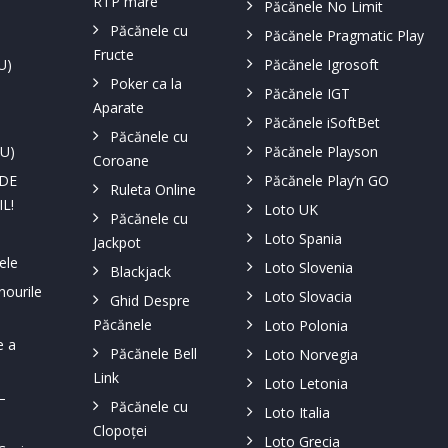
RTP mare
Păcănele No Limit
Păcănele cu
Păcănele Pragmatic Play
Fructe
U)
Păcănele Igrosoft
Poker ca la
Păcănele IGT
Aparate
Păcănele iSoftBet
Păcănele cu
EU)
Păcănele Playson
Coroane
 DE
Păcănele Play’n GO
Ruleta Online
L!
Loto UK
Păcănele cu
Loto Spania
Jackpot
ele
Loto Slovenia
Blackjack
ourile
Loto Slovacia
Ghid Despre
Păcănele
Loto Polonia
e a
Păcănele Bell
Loto Norvegia
Link
Loto Letonia
–
Păcănele cu
Loto Italia
Clopoței
Loto Grecia