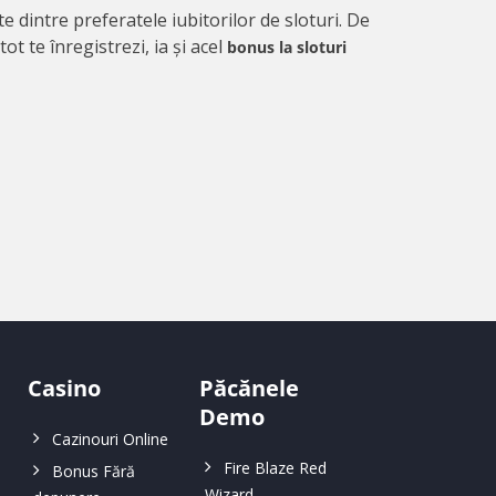
e dintre preferatele iubitorilor de sloturi. De
t te înregistrezi, ia și acel
bonus la sloturi
Casino
Păcănele
Demo
Cazinouri Online
Fire Blaze Red
Bonus Fără
Wizard