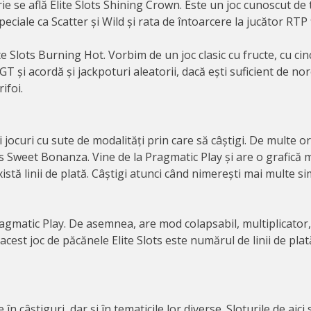
rie se află Elite Slots Shining Crown. Este un joc cunoscut de to
peciale ca Scatter și Wild și rata de întoarcere la jucător RTP
Slots Burning Hot. Vorbim de un joc clasic cu fructe, cu cinci 
T și acordă și jackpoturi aleatorii, dacă ești suficient de no
ifoi.
i jocuri cu sute de modalități prin care să câștigi. De multe or
s Sweet Bonanza. Vine de la Pragmatic Play și are o grafică m
stă linii de plată. Câștigi atunci când nimerești mai multe si
matic Play. De asemnea, are mod colapsabil, multiplicator, Wi
cest joc de păcănele Elite Slots este numărul de linii de plată
în câștiguri, dar și în tematicile lor diverse. Sloturile de ai