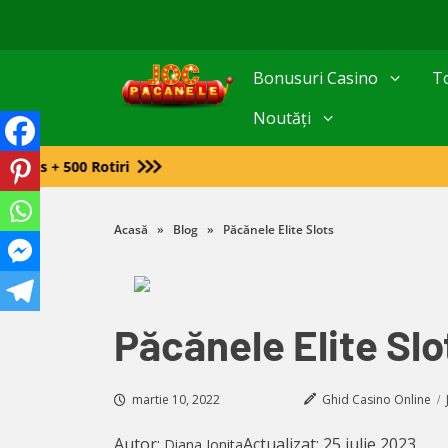
Bonusuri Casino
T
Noutăți
5.000 RON Bonus + 500 Rotiri
Acasă
»
Blog
»
Păcănele Elite Slots
Păcănele Elite Slo
martie 10, 2022
Ghid Casino Online
/
Autor:
Actualizat: 25 iulie 2023
Diana Ionita