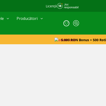
Licență
ele
Producători
5.000 RON Bonus 