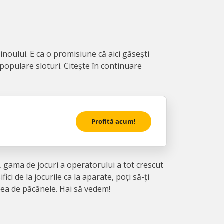
inoului. E ca o promisiune că aici găsești
i populare sloturi. Citește în continuare
Profită acum!
i, gama de jocuri a operatorului a tot crescut
ci de la jocurile ca la aparate, poți să-ți
iunea de păcănele. Hai să vedem!