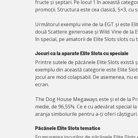
fructe și șeptari. Pe locul 1 în această catego
promoții. Structura este cea clasică, 5×3, cu s
Următorul exemplu vine de la EGT și este Elite 
două Scattere generoase și Wild. Vine de la EG
în special, pe amatorii de Elite Slots slots cu tr
Jocuri ca la aparate Elite Slots cu speciale
Printre sutele de păcănele Elite Slots există ș
exemplu din această categorie este Elite Slot
jocul are mod colapsabil. De asemenea, nu exi
ecran.
The Dog House Megaways este și el de la Prag
medie, de 96,55%. Ce e cu adevărat special la a
aranja simbolurile pentru a-ți oferi câștiguri.
Păcănele Elite Slots tematice
Frumusețea jocurilor de păcănele Elite Slots e 