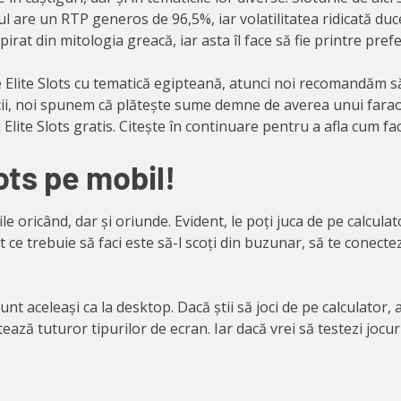
 are un RTP generos de 96,5%, iar volatilitatea ridicată duce
irat din mitologia greacă, iar asta îl face să fie printre pref
 Elite Slots cu tematică egipteană, atunci noi recomandăm să 
icii, noi spunem că plătește sume demne de averea unui faraon
i Elite Slots gratis. Citește în continuare pentru a afla cum fac
ots pe mobil!
ile oricând, dar și oriunde. Evident, le poți juca de pe calcul
 trebuie să faci este să-l scoți din buzunar, să te conectezi
unt aceleași ca la desktop. Dacă știi să joci de pe calculator, a
tează tuturor tipurilor de ecran. Iar dacă vrei să testezi jocuri