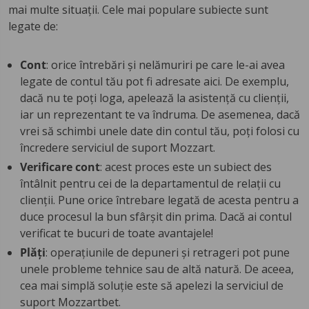
mai multe situații. Cele mai populare subiecte sunt
legate de:
Cont
: orice întrebări și nelămuriri pe care le-ai avea
legate de contul tău pot fi adresate aici. De exemplu,
dacă nu te poți loga, apelează la asistență cu clienții,
iar un reprezentant te va îndruma. De asemenea, dacă
vrei să schimbi unele date din contul tău, poți folosi cu
încredere serviciul de suport Mozzart.
Verificare cont
: acest proces este un subiect des
întâlnit pentru cei de la departamentul de relații cu
clienții. Pune orice întrebare legată de acesta pentru a
duce procesul la bun sfârșit din prima. Dacă ai contul
verificat te bucuri de toate avantajele!
Plăți
: operațiunile de depuneri și retrageri pot pune
unele probleme tehnice sau de altă natură. De aceea,
cea mai simplă soluție este să apelezi la serviciul de
suport Mozzartbet.