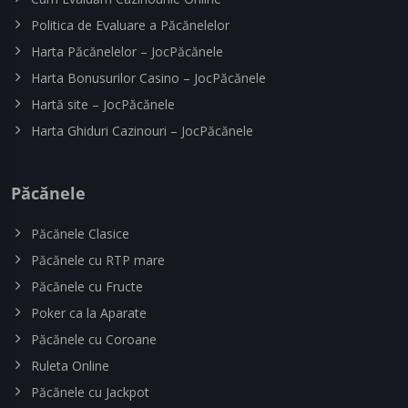
Politica de Evaluare a Păcănelelor
Harta Păcănelelor – JocPăcănele
Harta Bonusurilor Casino – JocPăcănele
Hartă site – JocPăcănele
Harta Ghiduri Cazinouri – JocPăcănele
Păcănele
Păcănele Clasice
Păcănele cu RTP mare
Păcănele cu Fructe
Poker ca la Aparate
Păcănele cu Coroane
Ruleta Online
Păcănele cu Jackpot