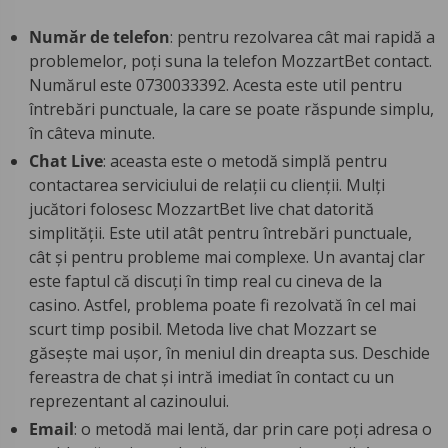
Număr de telefon
: pentru rezolvarea cât mai rapidă a
problemelor, poți suna la telefon MozzartBet contact.
Numărul este 0730033392. Acesta este util pentru
întrebări punctuale, la care se poate răspunde simplu,
în câteva minute.
Chat Live
: aceasta este o metodă simplă pentru
contactarea serviciului de relații cu clienții. Mulți
jucători folosesc MozzartBet live chat datorită
simplității. Este util atât pentru întrebări punctuale,
cât și pentru probleme mai complexe. Un avantaj clar
este faptul că discuți în timp real cu cineva de la
casino. Astfel, problema poate fi rezolvată în cel mai
scurt timp posibil. Metoda live chat Mozzart se
găsește mai ușor, în meniul din dreapta sus. Deschide
fereastra de chat și intră imediat în contact cu un
reprezentant al cazinoului.
Email
: o metodă mai lentă, dar prin care poți adresa o