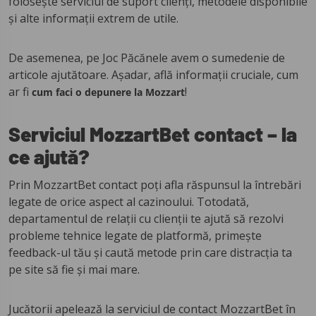
folosește serviciul de suport clienți, metodele disponibile
și alte informații extrem de utile.
De asemenea, pe Joc Păcănele avem o sumedenie de
articole ajutătoare. Așadar, află informații cruciale, cum
ar fi
!
cum faci o depunere la Mozzart
Serviciul MozzartBet contact – la
ce ajută?
Prin MozzartBet contact poți afla răspunsul la întrebări
legate de orice aspect al cazinoului. Totodată,
departamentul de relații cu clienții te ajută să rezolvi
probleme tehnice legate de platformă, primește
feedback-ul tău și caută metode prin care distracția ta
pe site să fie și mai mare.
Jucătorii apelează la serviciul de contact MozzartBet în