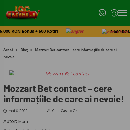
5.000 RON Bonus + 500 Rotiri
5.0
Acasă
»
Blog
»
Mozzart Bet contact – cere informațiile de care ai
nevoie!
Mozzart Bet contact – cere
informațiile de care ai nevoie!
mai 6, 2022
Ghid Casino Online
Autor:
Mara