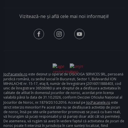
Vizitează-ne și află cele mai noi informații!
JocPacanele.ro
este deținut și operat de OGOOGA SERVICES SRL, persoană
juridică română, cu sediul social în București, Sector 1, Bulevardul ION
MIHALACHE nr. 15-17, etaj 8, număr de înregistrare J2016011888403, cod
unic de înregistrare 36506980 și are dreptul de a desfășura activitatea în
calitate de afiliat în domeniul jocurilor de noroc, acordat prin licența
valabilă până la data de 31.10.2026, conform Deciziei Oficiului Național al
Jocurilor de Noroc, nr.1879/20.10.2016. Accesul pe
JocPacanele.ro
este
strict interzis minorilor! Pe acest site nu se desfășoară activități de jocuri
de noroc, însă pe site-urile partenerilor promovați se joacă cu bani reali,
vă încurajăm să jucați responsabil și să pariați doar atât cât vă permiteți.
De asemenea, vă rugăm să aveți în vedere faptul că activitatea de jocuri de
noroc poate fi interzisă în jurisdicția în care sunteți localizat, fiind