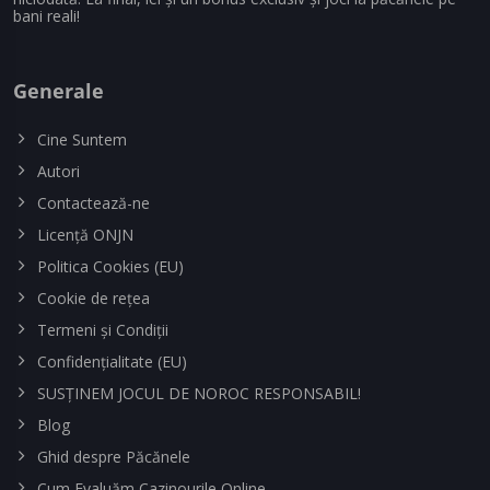
bani reali!
Generale
Cine Suntem
Autori
Contactează-ne
Licență ONJN
Politica Cookies (EU)
Cookie de rețea
Termeni și Condiții
Confidențialitate (EU)
SUSȚINEM JOCUL DE NOROC RESPONSABIL!
Blog
Ghid despre Păcănele
Cum Evaluăm Cazinourile Online