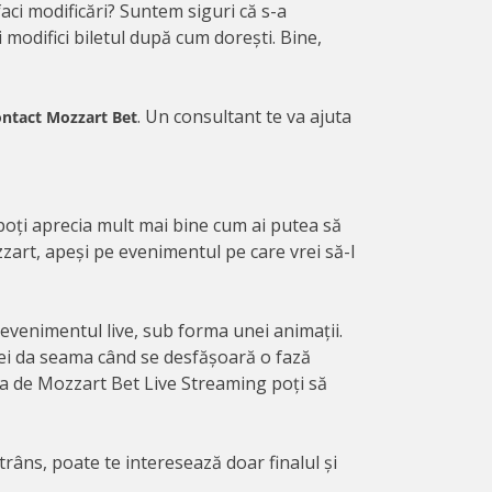
 faci modificări? Suntem siguri că s-a
 modifici biletul după cum dorești. Bine,
. Un consultant te va ajuta
ontact Mozzart Bet
poți aprecia mult mai bine cum ai putea să
zzart, apeși pe evenimentul pe care vrei să-l
i evenimentul live, sub forma unei animații.
 vei da seama când se desfășoară o fază
eta de Mozzart Bet Live Streaming poți să
strâns, poate te interesează doar finalul și