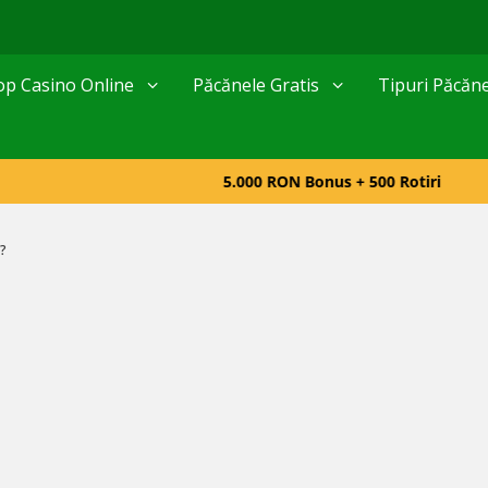
op Casino Online
Păcănele Gratis
Tipuri Păcăn
5.000 RON Bonus + 500 R
?