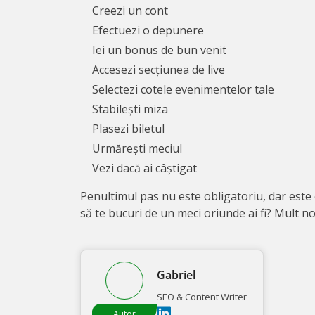
Creezi un cont
Efectuezi o depunere
Iei un bonus de bun venit
Accesezi secțiunea de live
Selectezi cotele evenimentelor tale
Stabilești miza
Plasezi biletul
Urmărești meciul
Vezi dacă ai câștigat
Penultimul pas nu este obligatoriu, dar este o
să te bucuri de un meci oriunde ai fi? Mult no
Gabriel
SEO & Content Writer
Autor