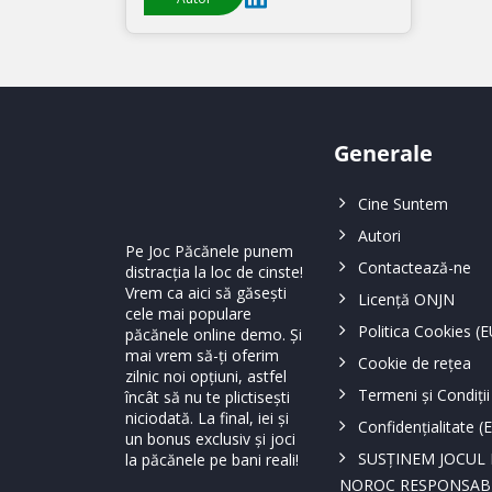
Generale
Cine Suntem
Autori
Pe Joc Păcănele punem
Contactează-ne
distracția la loc de cinste!
Vrem ca aici să găsești
Licență ONJN
cele mai populare
Politica Cookies (E
păcănele online demo. Și
mai vrem să-ți oferim
Cookie de rețea
zilnic noi opțiuni, astfel
Termeni și Condiții
încât să nu te plictisești
niciodată. La final, iei și
Confidențialitate (
un bonus exclusiv și joci
SUSȚINEM JOCUL
la păcănele pe bani reali!
NOROC RESPONSABI