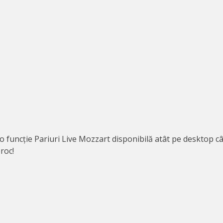
 funcție Pariuri Live Mozzart disponibilă atât pe desktop cât ș
roc!