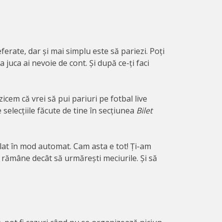
erate, dar și mai simplu este să pariezi. Poți
juca ai nevoie de cont. Și după ce-ți faci
icem că vrei să pui pariuri pe fotbal live
 selecțiile făcute de tine în secțiunea
Bilet
culat în mod automat. Cam asta e tot! Ți-am
i rămâne decât să urmărești meciurile. Și să