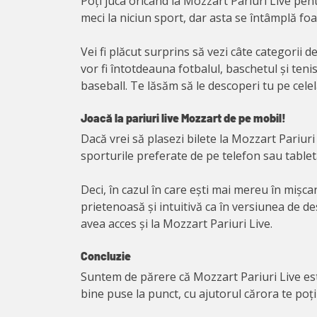
Poți juca oricând la Mozzart Pariuri Live pen
meci la niciun sport, dar asta se întâmplă foa
Vei fi plăcut surprins să vezi câte categorii d
vor fi întotdeauna fotbalul, baschetul și ten
baseball. Te lăsăm să le descoperi tu pe celel
Joacă la pariuri live Mozzart de pe mobil!
Dacă vrei să plasezi bilete la Mozzart Pariuri L
sporturile preferate de pe telefon sau table
Deci, în cazul în care ești mai mereu în mișcare
prietenoasă și intuitivă ca în versiunea de de
avea acces și la Mozzart Pariuri Live.
Concluzie
Suntem de părere că Mozzart Pariuri Live est
bine puse la punct, cu ajutorul cărora te poț