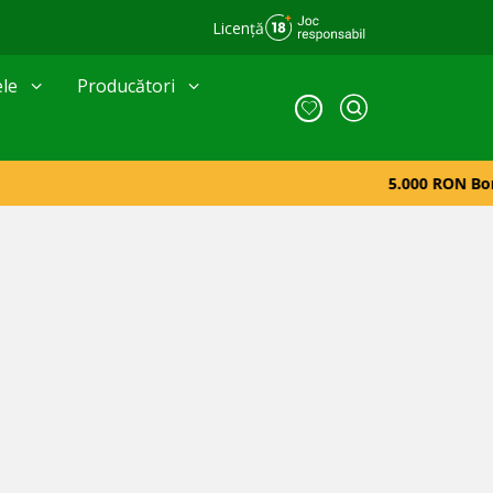
Licență
ele
Producători
otiri
5.0