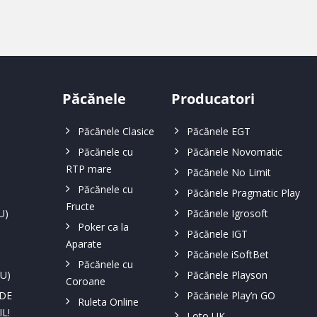
Păcănele
Producatori
Păcănele Clasice
Păcănele EGT
Păcănele cu
Păcănele Novomatic
RTP mare
Păcănele No Limit
Păcănele cu
Păcănele Pragmatic Play
Fructe
U)
Păcănele Igrosoft
Poker ca la
Păcănele IGT
Aparate
Păcănele iSoftBet
Păcănele cu
EU)
Păcănele Playson
Coroane
 DE
Păcănele Play’n GO
Ruleta Online
L!
Loto UK