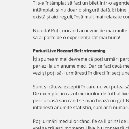
Ți s-a întâmplat să faci un bilet într-o agenție
întâmplat, și nu doar o singură dată. Ei bine,
există și aici reguli, însă mult mai relaxate c
Nu uita! Poți, oricând ai nevoie de mai multe
să ai parte de o experiență cât mai bună!
Pariuri Live Mozzart Bet: streaming
Îți spuneam mai devreme că poți urmări parti
pariezi la un anume meci. Dar ce faci dacă me
vezi și poți să-l urmărești în direct în secțiu
Sunt și câteva excepții în care nu vei putea s
De exemplu, în cazul meciurilor de fotbal liv
periculoasă sau când se marchează un gol. Ba
întâlnești anumite statistici, cum ar fi numă
Poți urmări meciul oricând, fie că îl prinzi de
vrei să trăiești momentul live. Nu contează c