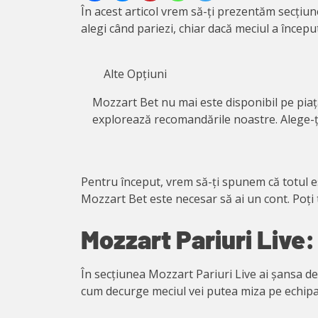
În acest articol vrem să-ți prezentăm secțiun
alegi când pariezi, chiar dacă meciul a început
Alte Opțiuni
Mozzart Bet nu mai este disponibil pe piața
explorează recomandările noastre. Alege-ți
Pentru început, vrem să-ți spunem că totul este
Mozzart Bet este necesar să ai un cont. Poți
Mozzart Pariuri Live:
În secțiunea Mozzart Pariuri Live ai șansa de a
cum decurge meciul vei putea miza pe echipa