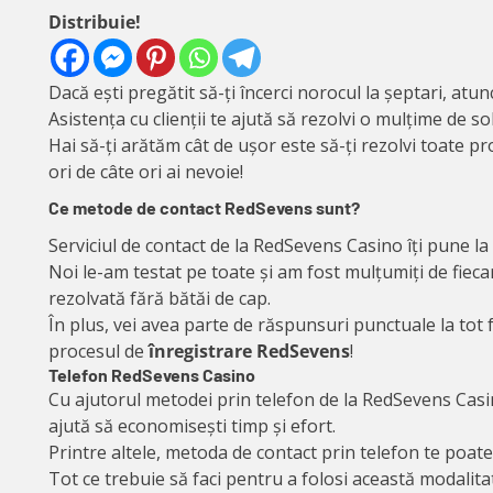
Distribuie!
Dacă ești pregătit să-ți încerci norocul la șeptari, atu
Asistența cu clienții te ajută să rezolvi o mulțime de sol
Hai să-ți arătăm cât de ușor este să-ți rezolvi toate p
ori de câte ori ai nevoie!
Ce metode de contact RedSevens sunt?
Serviciul de contact de la RedSevens Casino îți pune la
Noi le-am testat pe toate și am fost mulțumiți de fieca
rezolvată fără bătăi de cap.
În plus, vei avea parte de răspunsuri punctuale la tot f
procesul de
înregistrare RedSevens
!
Telefon RedSevens Casino
Cu ajutorul metodei prin telefon de la RedSevens Casino
ajută să economisești timp și efort.
Printre altele, metoda de contact prin telefon te poate 
Tot ce trebuie să faci pentru a folosi această modalit