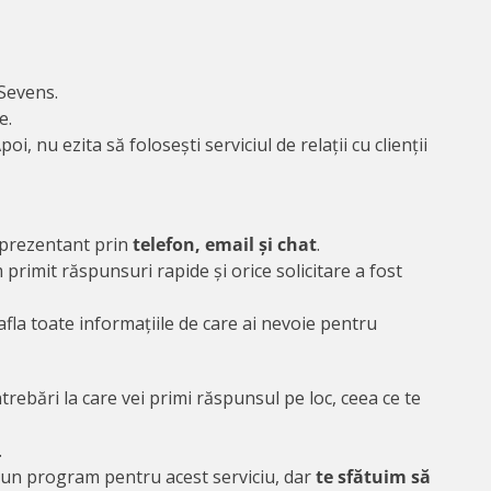
dSevens.
e.
poi, nu ezita să folosești serviciul de relații cu clienții
reprezentant prin
telefon, email și chat
.
primit răspunsuri rapide și orice solicitare a fost
afla toate informațiile de care ai nevoie pentru
rebări la care vei primi răspunsul pe loc, ceea ce te
.
ă un program pentru acest serviciu, dar
te sfătuim să