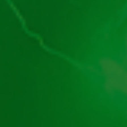
Cookie de rețea
Termeni și Condiții
Confidențialitate (EU)
SUSȚINEM JOCUL DE NOROC RESPONSABIL!
Blog
Ghid despre Păcănele
Cum Evaluăm Cazinourile Online
Politica de Evaluare a Păcănelelor
Harta Păcănelelor – JocPăcănele
Harta Bonusurilor Casino – JocPăcănele
Hartă site – JocPăcănele
Harta Ghiduri Cazinouri – JocPăcănele
Păcănele