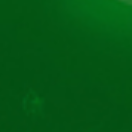
simboluri/plăți
Din categoria păcănelelor asiatice, nu doar
Asian
sau
au plăți
Fortunes online
Tree of Gold gratis
generoase. Trebuie să știi că slotul The Emperor’s
Tomb gratis, marca Evoplay, are un potențial uriaș
de câștig. Fie că vorbim despre recompense în jocul
de bază, fie că declanșezi secvența bonus, dacă ai
puțin noroc, cu siguranță vei obține ceea ce-ți
dorești! Totuși, ca să te convingi, uite care sunt
simbolurile, dar și cât plătește fiecare în parte!
10, J, Q: plătesc 12x miza pariată;
K, As: plătesc 18x miza pariată;
Zidul Chinezesc: plătește 55x miza pariată;
Războiniciii: plătesc 222x miza pariată;
Templul: plătește 450x miza pariată;