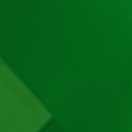
Păcănele Clasice
Păcănele cu RTP mare
Păcănele cu Fructe
Poker ca la Aparate
Păcănele cu Coroane
Ruleta Online
Păcănele cu Jackpot
Blackjack
Ghid Despre Păcănele
Păcănele Bell Link
Păcănele cu Clopoței
Păcănele cu Pești
Păcănele cu Sport
Producatori