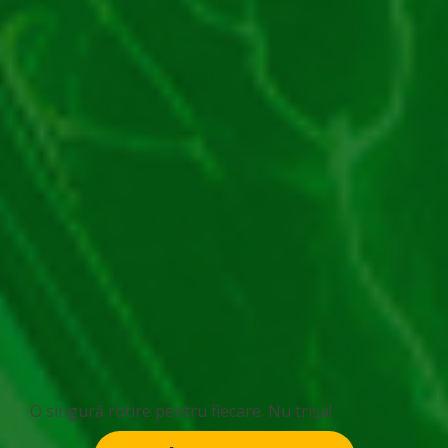
Rating
5/5 – (2 voturi)
Păcănele cu speciale
,
Păcănele
Categorie
Gratis
Structură
5×3
Linii de plată
9
RTP
94%
Volatilitate
Medie
Data lansării
Octombrie 2017
Distribuie!
The Emperor’s Tomb gratis, jocul de la Evoplay, este
O singură rotire pentru fiecare. Nu trișa!
una dintre cele mai mișto
. Dacă ai
păcănele asiatice
citit recenzia noastră despre producător, ai aflat că