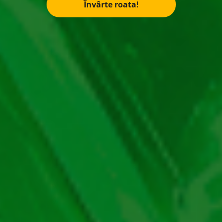
Învârte roata!
tematicile sloturilor sunt diferite, astfel încât să
atragă cât mai mulți pasionați ai jocurilor de noroc.
Așadar, tema asiatică nu avea cum să lipsească din
portofoliul furnizorului. Rămâi alături de noi, citește-
ne recenzia despre aparat, apoi dă-i și tu câteva spin-
uri!
The Emperor’s Tomb gratis –
detalii tehnice
Păcăneaua de la Evoplay, The Emperor’s Tomb
gratis, te invită într-o călătorie la Mausoleul lui Qin
Shi Huang, conducătorul Chinei. Legenda spune că
Mausoleul ascunde bogățiile nesfârșite ale
împăratului. Totuși, mormântul este păzit de o
întreagă armată, așa că doar cei curajoși pot
descoperi comorile unei întregi dinastii.