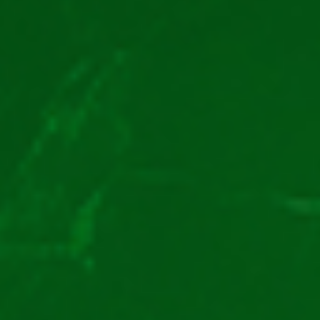
Trăsura cu cai (Scatter): plătește 500x miza pariată.
Cam atractive plățile din jocul The Emperor’s Tomb
gratis, nu? Dacă tot ești la noi pe site, ce zici să dai și
tu câteva spin-uri la aparat? Păcăneaua este în
versiunea demo, deci nu pierzi niciun ban. Din contră,
te familiarizezi cu slotul, apoi îți poți încerca norocul
pe mize reale.
The Emperor’s Tomb gratis –
secvențe bonus
Spuneam la începutul recenziei că jocul The
Emperor’s Tomb gratis
te răsplătește dacă ești
curajos și te aventurezi într-o călătorie până la
mormântului lui Qin Shi Huang, conducătorul Chinei.
Cum te răsplătește slotul? Ei bine, cu puțin noroc, vei
putea beneficia de mai multe secvențe bonus care îți
pot mări câștigurile substanțial. Iată despre ce e