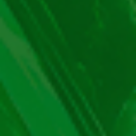
Distribuie!
Ești pregătit să desfaci cadourile de la Moș Crăciun?
Atunci Santa Spins demo este perfect pentru tine.
Noi l-am încercat și ne-a încântat magia Crăciunului
pe care o inspiră jocul de la
.
Red Tiger
Joacă Santa Spins gratis pe Joc Păcănele ca să testezi
toate funcțiile sale!
Santa Spins demo – structură și
tematică
Dacă îți place tema Crăciunului, atunci Santa Spins
demo este recomandarea noastră pentru tine.