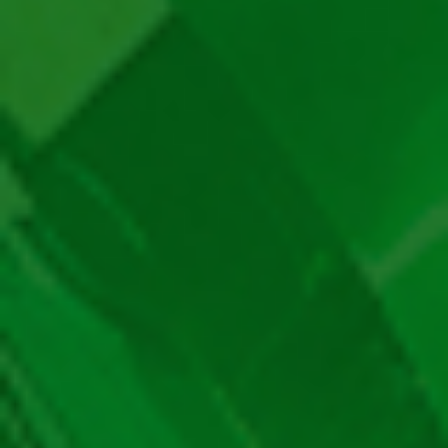
Blackjack
Ghid Despre Păcănele
Păcănele Bell Link
Păcănele cu Clopoței
Păcănele cu Pești
Păcănele cu Sport
Producatori
Păcănele EGT
Păcănele Novomatic
Păcănele No Limit
Păcănele Pragmatic Play
Păcănele Igrosoft
Păcănele IGT
Păcănele iSoftBet