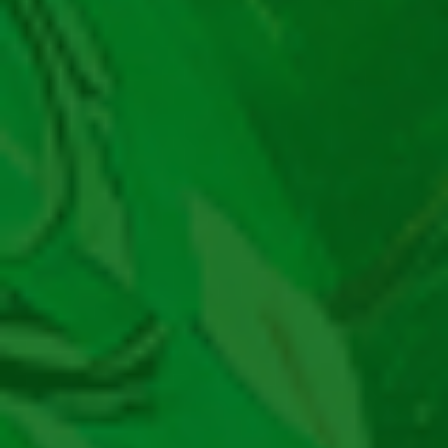
Păcănele Playson
Păcănele Play’n GO
Loto UK
Loto Spania
Loto Slovenia
Loto Slovacia
Loto Polonia
Loto Norvegia
Loto Letonia
Loto Italia
Loto Grecia
Loto Germania
Casino
Cazinouri Online