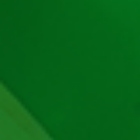
Politica de Evaluare a Păcănelelor
Harta Păcănelelor – JocPăcănele
Harta Bonusurilor Casino – JocPăcănele
Hartă site – JocPăcănele
Harta Ghiduri Cazinouri – JocPăcănele
Păcănele
Păcănele Clasice
Păcănele cu RTP mare
Păcănele cu Fructe
Poker ca la Aparate
Păcănele cu Coroane
Ruleta Online
Păcănele cu Jackpot