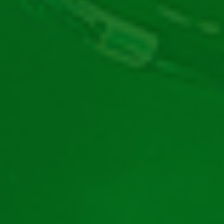
coeficientul Santa Spins RTP?
Alte păcănele recomandate