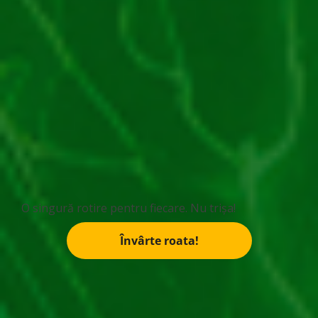
44 de regi joacă acum
Producător
Red Tiger
Rating
5/5 – (2 voturi)
Păcănele cu RTP mare
,
Păcănele cu
Categorie
speciale
,
Păcănele noi
Structură
5×3
O singură rotire pentru fiecare. Nu trișa!
Linii de plată
25
Învârte roata!
RTP
96.02%
Max Win
5.000x
Volatilitate
Medie