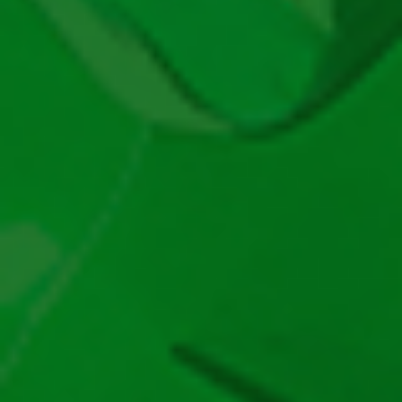
Bonus Fără depunere
Rotiri Gratuite
Oferte Casino Limitate
Cod Bonus Casino
Bonus Aniversar Casino
Bonus Fără Rulaj
LiveCasino
50 Rotiri Gratuite
100 Rotiri Gratuite
200 Rotiri Gratuite
300 Rotiri Gratuite
400 Rotiri Gratuite
500 Rotiri Gratuite
Unibet Casino
Zinx Casino
Favbet Casino