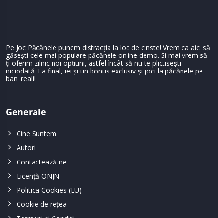
Pe Joc Păcănele punem distracția la loc de cinste! Vrem ca aici să
găsești cele mai populare păcănele online demo. Și mai vrem să-
ți oferim zilnic noi opțiuni, astfel încât să nu te plictisești
niciodată. La final, iei și un bonus exclusiv și joci la păcănele pe
bani reali!
Generale
Cine Suntem
Autori
Contactează-ne
Licență ONJN
Politica Cookies (EU)
Cookie de rețea