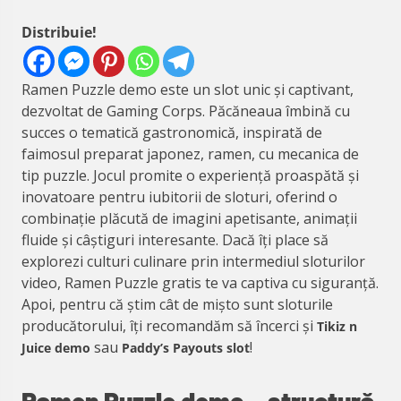
Distribuie!
Ramen Puzzle demo este un slot unic și captivant,
dezvoltat de Gaming Corps. Păcăneaua îmbină cu
succes o tematică gastronomică, inspirată de
faimosul preparat japonez, ramen, cu mecanica de
tip puzzle. Jocul promite o experiență proaspătă și
inovatoare pentru iubitorii de sloturi, oferind o
combinație plăcută de imagini apetisante, animații
fluide și câștiguri interesante. Dacă îți place să
explorezi culturi culinare prin intermediul sloturilor
video, Ramen Puzzle gratis te va captiva cu siguranță.
Apoi, pentru că știm cât de mișto sunt sloturile
producătorului, îți recomandăm să încerci și
Tikiz n
sau
!
Juice demo
Paddy’s Payouts slot