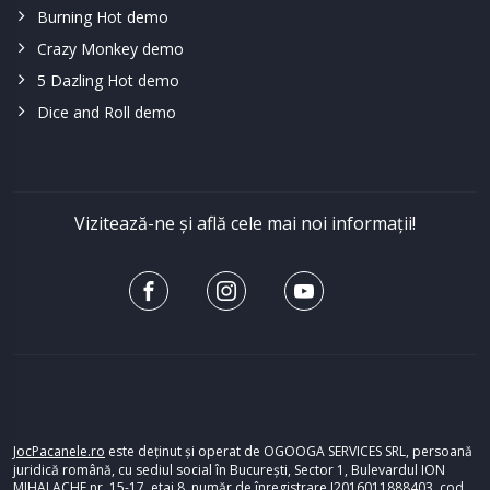
Burning Hot demo
Crazy Monkey demo
5 Dazling Hot demo
Dice and Roll demo
Vizitează-ne și află cele mai noi informații!
JocPacanele.ro
este deținut și operat de OGOOGA SERVICES SRL, persoană
juridică română, cu sediul social în București, Sector 1, Bulevardul ION
MIHALACHE nr. 15-17, etaj 8, număr de înregistrare J2016011888403, cod