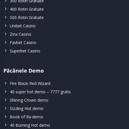
300 Rotiri Gratuite
400 Rotiri Gratuite
500 Rotiri Gratuite
Unibet Casino
Zinx Casino
Favbet Casino
Superbet Casino
Păcănele Demo
Fire Blaze Red Wizard
40 super hot demo – 7777 gratis
Shining Crown demo
Sizzling Hot demo
Book of Ra demo
40 Burning Hot demo