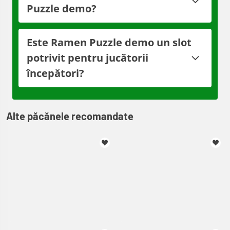
Puzzle demo?
Este Ramen Puzzle demo un slot
potrivit pentru jucătorii
începători?
Alte păcănele recomandate