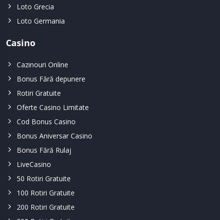
Loto Grecia
Loto Germania
Casino
Cazinouri Online
Bonus Fără depunere
Rotiri Gratuite
Oferte Casino Limitate
Cod Bonus Casino
Bonus Aniversar Casino
Bonus Fără Rulaj
LiveCasino
50 Rotiri Gratuite
100 Rotiri Gratuite
200 Rotiri Gratuite