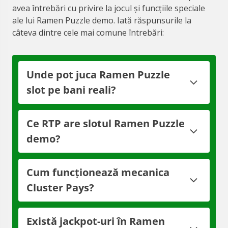
avea întrebări cu privire la jocul și funcțiile speciale
ale lui Ramen Puzzle demo. Iată răspunsurile la
câteva dintre cele mai comune întrebări:
Unde pot juca Ramen Puzzle
slot pe bani reali?
Ce RTP are slotul Ramen Puzzle
demo?
Cum funcționează mecanica
Cluster Pays?
Există jackpot-uri în Ramen