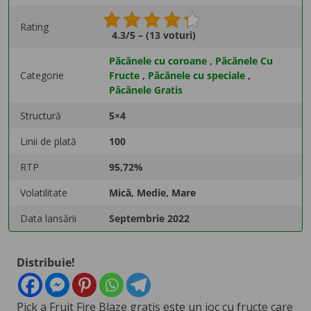
Rating
4.3/5 – (13 voturi)
Păcănele cu coroane
,
Păcănele Cu
Categorie
Fructe
,
Păcănele cu speciale
,
Păcănele Gratis
Structură
5×4
Linii de plată
100
RTP
95,72%
Volatilitate
Mică, Medie, Mare
Data lansării
Septembrie 2022
Distribuie!
Pick a Fruit Fire Blaze gratis este un joc cu fructe care