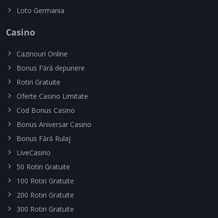
Loto Germania
Casino
Cazinouri Online
Bonus Fără depunere
Rotiri Gratuite
Oferte Casino Limitate
Cod Bonus Casino
Bonus Aniversar Casino
Bonus Fără Rulaj
LiveCasino
50 Rotiri Gratuite
100 Rotiri Gratuite
200 Rotiri Gratuite
300 Rotiri Gratuite