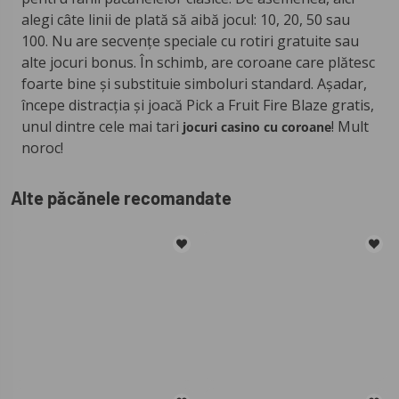
alegi câte linii de plată să aibă jocul: 10, 20, 50 sau
100. Nu are secvențe speciale cu rotiri gratuite sau
alte jocuri bonus. În schimb, are coroane care plătesc
foarte bine și substituie simboluri standard. Așadar,
începe distracția și joacă Pick a Fruit Fire Blaze gratis,
unul dintre cele mai tari
! Mult
jocuri casino cu coroane
noroc!
Alte păcănele recomandate