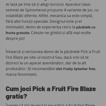
te lasă pe tine să-ți alegi norocul. Aparatul clasic
semnat de Spinomenal propune 4 variante de joc, cu
volatilități diferite. Altfel, mecanica sa este simplă,
fără alte funcții speciale. Designul este și el
minimalist, demn de experiența retro la
păcănele cu
. Citește-ne ghidul și află mai multe
fructe gratuite
despre joc!
Încearcă și versiunea demo de la păcănele Pick a Fruit
Fire Blaze pe site-ul nostru! Sau, dacă vrei să te
distrezi la un aparat asemănător, dar de la alt
producător, îți recomandăm
,
slot Fruity Splasher free
marca Novomatic.
Cum joci Pick a Fruit Fire Blaze
gratis?
Înainte să dai drumul la jocul Pick a Fruit Fire Blaze