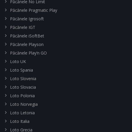
Păcănele No Limit
Păcănele Pragmatic Play
Păcănele Igrosoft
Păcănele IGT
Păcănele iSoftBet
Păcănele Playson
Păcănele Play’n GO
Loto UK
Loto Spania
Loto Slovenia
Loto Slovacia
Loto Polonia
Loto Norvegia
Loto Letonia
Loto Italia
Loto Grecia