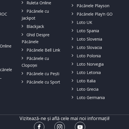
Ruleta Online
Păcănele Playson
Păcănele cu
OROC
Păcănele Play’n GO
Jackpot
Loto UK
Blackjack
Loto Spania
Ghid Despre
Loto Slovenia
Păcănele
Online
Loto Slovacia
Păcănele Bell Link
Loto Polonia
Păcănele cu
Loto Norvegia
Clopoței
ăcănele
Loto Letonia
Păcănele cu Pești
–
Loto Italia
Păcănele cu Sport
Loto Grecia
Loto Germania
Vizitează-ne și află cele mai noi informații!