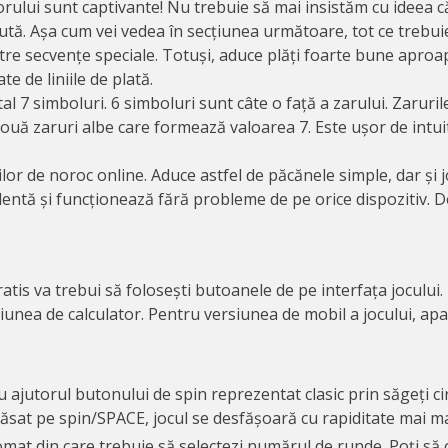
izorului sunt captivante! Nu trebuie să mai insistăm cu ideea
căzută. Așa cum vei vedea în secțiunea următoare, tot ce trebuie
re secvențe speciale. Totuși, aduce plăți foarte bune aproap
 de liniile de plată.
peste 18 ani si sunt de acord cu
termenii si
otal 7 simboluri. 6 simboluri sunt câte o față a zarului. Zaruri
JocPacanele.ro
tiile
 două zaruri albe care formează valoarea 7. Este ușor de intui
lor de noroc online. Aduce astfel de păcănele simple, dar și 
lentă și funcționează fără probleme de pe orice dispozitiv. De
is va trebui să folosești butoanele de pe interfața jocului. I
siunea de calculator. Pentru versiunea de mobil a jocului, ap
jutorul butonului de spin reprezentat clasic prin săgeți circu
ăsat pe spin/SPACE, jocul se desfășoară cu rapiditate mai m
omat din care trebuie să selectezi numărul de runde. Poți să 