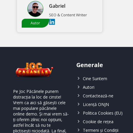
Gabriel
SEO & Content Writer
Autor
Generale
Cine Suntem
Autori
Pe Joc Păcănele punem
Contactează-ne
distracția la loc de cinste!
Vrem ca aici să găsești cele
Licență ONJN
mai populare păcănele
Politica Cookies (EU)
online demo. Și mai vrem să-
ți oferim zilnic noi opțiuni,
Cookie de rețea
astfel încât să nu te
Termeni și Condiții
plictisești niciodată. La final,