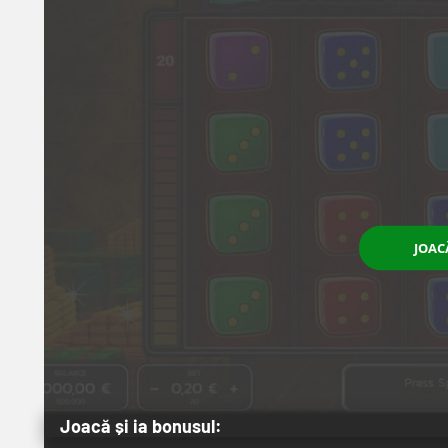
JOAC
Joacă și ia bonusul: