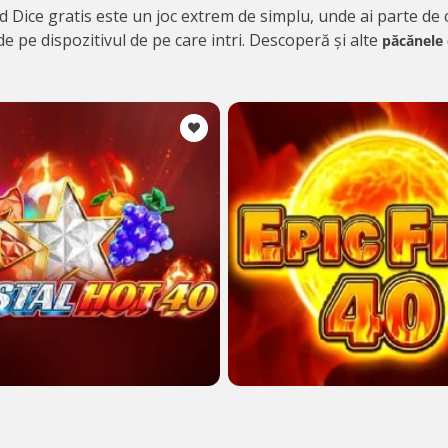
 Dice gratis este un joc extrem de simplu, unde ai parte de c
 de pe dispozitivul de pe care intri. Descoperă și alte
păcănele 
ură rotire pentru fiecare. Nu trișa!
Învârte roata!