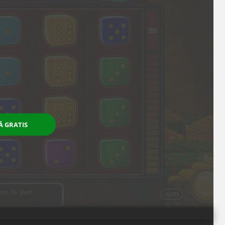
Ă GRATIS