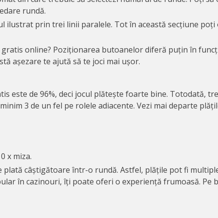
redare rundă.
ul ilustrat prin trei linii paralele. Tot în această secțiune po
 gratis online? Poziționarea butoanelor diferă puțin în funcț
ă așezare te ajută să te joci mai ușor.
s este de 96%, deci jocul plătește foarte bine. Totodată, treb
 minim 3 de un fel pe rolele adiacente. Vezi mai departe plățil
0 x miza.
e plată câștigătoare într-o rundă. Astfel, plățile pot fi multi
ar în cazinouri, îți poate oferi o experiență frumoasă. Pe bani