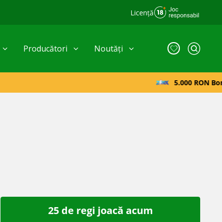
Licență
Producători
Noutăți
0 Rotiri
25 de regi joacă acum