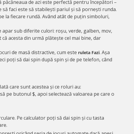
 că păcăneaua de azi este perfectă pentru începători –
 să faci este să stabilești pariul și să pornești runda.
e la fiecare rundă. Având atât de puțin simboluri,
le apar sub diferite culori: roșu, verde, galben, mov,
t că acesta din urmă plătește cel mai bine, dar
jocuri de masă distractive, cum este
. Așa
ruleta Fazi
ci poți să dai spin după spin și de pe telefon, când
ată care sunt acestea și ce roluri au:
asă pe butonul $, apoi selectează valoarea pe care o
lare. Pe calculator poți să dai spin și cu tasta
are.
oprești oricând seria de jocuri automate dacă apeși