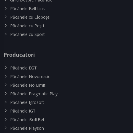
Păcănele Bell Link
Păcănele cu Clopoței
Păcănele cu Pești
Păcănele cu Sport
Producatori
Păcănele EGT
Păcănele Novomatic
Păcănele No Limit
Păcănele Pragmatic Play
Păcănele Igrosoft
Păcănele IGT
Păcănele iSoftBet
Păcănele Playson