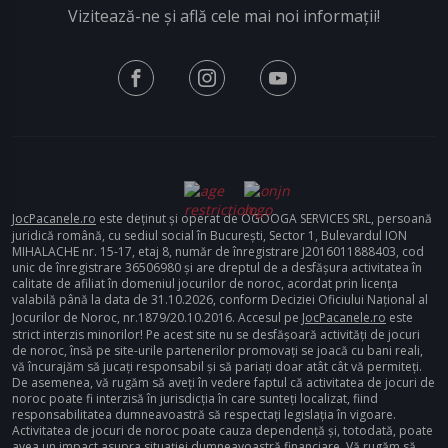
Vizitează-ne și află cele mai noi informații!
JocPacanele.ro
este deținut și operat de OGOOGA SERVICES SRL, persoană
juridică română, cu sediul social în București, Sector 1, Bulevardul ION
MIHALACHE nr. 15-17, etaj 8, număr de înregistrare J2016011888403, cod
unic de înregistrare 36506980 și are dreptul de a desfășura activitatea în
calitate de afiliat în domeniul jocurilor de noroc, acordat prin licența
valabilă până la data de 31.10.2026, conform Deciziei Oficiului Național al
Jocurilor de Noroc, nr.1879/20.10.2016. Accesul pe
JocPacanele.ro
este
strict interzis minorilor! Pe acest site nu se desfășoară activități de jocuri
de noroc, însă pe site-urile partenerilor promovați se joacă cu bani reali,
vă încurajăm să jucați responsabil și să pariați doar atât cât vă permiteți.
De asemenea, vă rugăm să aveți în vedere faptul că activitatea de jocuri de
noroc poate fi interzisă în jurisdicția în care sunteți localizat, fiind
responsabilitatea dumneavoastră să respectați legislația în vigoare.
Activitatea de jocuri de noroc poate cauza dependență și, totodată, poate
avea un impact asupra situației dumneavoastră financiare. Vă rugăm să