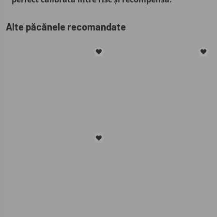
Alte păcănele recomandate