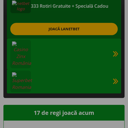
JOACĂ GRATIS
333 Rotiri Gratuite + Specială Cadou
JOACĂ LANETBET
17 de regi joacă acum