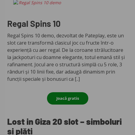
Regal Spins 10
Regal Spins 10 demo, dezvoltat de Pateplay, este un
slot care transformă clasicul joc cu fructe într-o
experiență cu aer regal. De la coroane strălucitoare
la jackpoturi cu doamne elegante, totul emană stil și
rafinament. Jocul are o structură simplă cu 5 role, 3
rânduri și 10 linii fixe, dar adaugă dinamism prin
funcții speciale și bonusuri ca [..]
Joacă gratis
Lost in Giza 20 slot – simboluri
și plăți