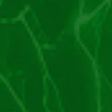
5.000 RON + 500 Rotiri Gratuite
JOACĂ LA ZINX CASINO
18 de regi joacă acum
Producător
Endorphina