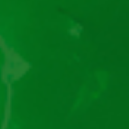
Burning Hot demo
Crazy Monkey demo
5 Dazling Hot demo
Dice and Roll demo
Vizitează-ne și află cele mai noi informații!
JocPacanele.ro
este deținut și operat de OGOOGA SERVICES SRL, persoană
juridică română, cu sediul social în București, Sector 1, Bulevardul ION