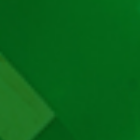
Păcănele cu Fructe
Poker ca la Aparate
Păcănele cu Coroane
Ruleta Online
Păcănele cu Jackpot
Blackjack
Ghid Despre Păcănele
Păcănele Bell Link
Păcănele cu Clopoței
Păcănele cu Pești
Păcănele cu Sport
Producatori
Păcănele EGT