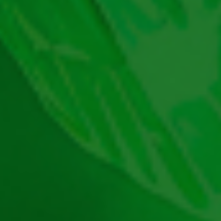
direcții.
Gem Blast are un RTP de
96,06%
. Rata de returnare
la jucător este un alt motiv să încerci jocul.
Volatilitatea este medie
, deci nu este un joc care te
va plictisi cu perioade lungi în care nu plătește. Mai
mult decât atât, câștigul maxim este foarte bun, De
1.300x
miza plasată.
Gem Blast gratis arată încântător și îți dă o senzație
de proaspăt și de curat. Asta pentru că designul este
destul de simplu, dar în același timp foarte elegant.
Rolele se rotesc rapid și jocul are mai multe animații,
unde simbolurile prind viață și chiar mai multă
strălucire.
Aparatul face parte din seria de păcănele
Endorphina
. Producătorul a lansat jocul pe
18 februarie
demo