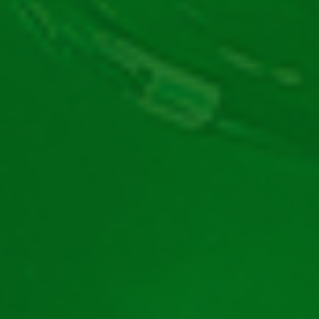
Mara
Autor