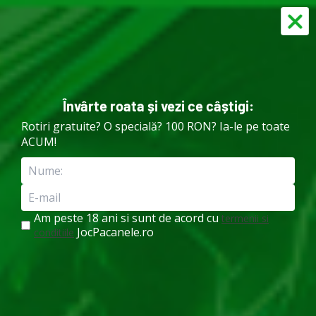
5.000 RON Bonus + 500 Rotiri
Învârte roata și vezi ce câștigi:
Acasă
»
Slots
»
Burning Chilli X
Rotiri gratuite? O specială? 100 RON? Ia-le pe toate
ACUM!
Burning Chilli X
Autor:
Diana Ionita
Actualizat: 25 mai 2026
Am peste 18 ani si sunt de acord cu
termenii si
JocPacanele.ro
conditiile