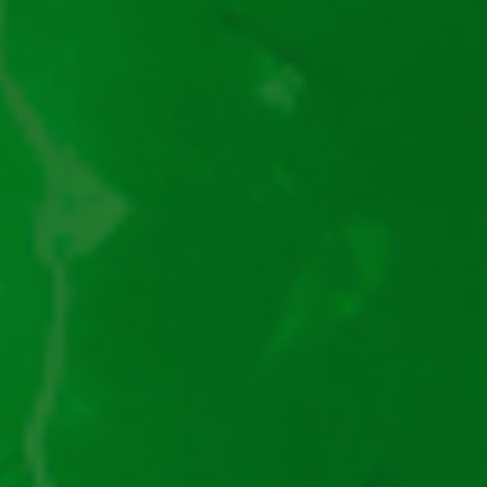
Dice and Roll demo
Vizitează-ne și află cele mai noi informații!
JocPacanele.ro
este deținut și operat de OGOOGA SERVICES SRL, persoană
juridică română, cu sediul social în București, Sector 1, Bulevardul ION
MIHALACHE nr. 15-17, etaj 8, număr de înregistrare J2016011888403, cod
unic de înregistrare 36506980 și are dreptul de a desfășura activitatea în
calitate de afiliat în domeniul jocurilor de noroc, acordat prin licența
valabilă până la data de 31.10.2026, conform Deciziei Oficiului Național al
Jocurilor de Noroc, nr.1879/20.10.2016. Accesul pe
JocPacanele.ro
este
strict interzis minorilor! Pe acest site nu se desfășoară activități de jocuri
de noroc, însă pe site-urile partenerilor promovați se joacă cu bani reali,