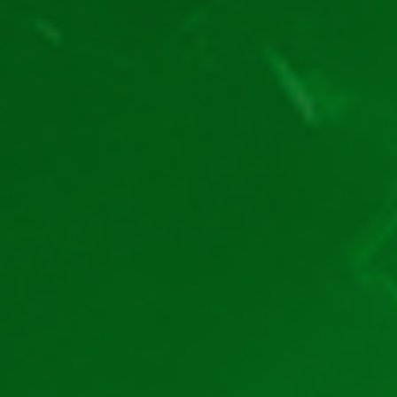
Burning Chilli X are o funcție de
jackpot?
Alte păcănele recomandate