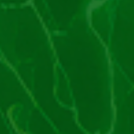
JOACĂ GRATIS
Joacă și ia bonusul:
10.000 RON + 1.000 Rotiri Gratuite + 10
Minute Rotiri Nelimitate
JOACĂ LA NETBET