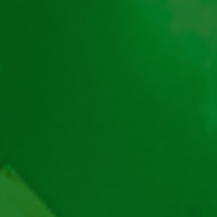
Păcănele cu Jackpot
Blackjack
Ghid Despre Păcănele
Păcănele Bell Link
Păcănele cu Clopoței
Păcănele cu Pești
Păcănele cu Sport
Producatori
Păcănele EGT
Păcănele Novomatic
Păcănele No Limit
Păcănele Pragmatic Play
Păcănele Igrosoft