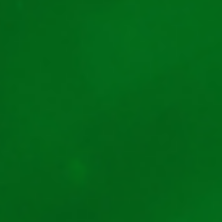
Autor
Pe Joc Păcănele punem distracția la loc de cinste! Vrem ca aici să
găsești cele mai populare păcănele online demo. Și mai vrem să-
ți oferim zilnic noi opțiuni, astfel încât să nu te plictisești
niciodată. La final, iei și un bonus exclusiv și joci la păcănele pe
bani reali!
Generale
Cine Suntem
Autori
Contactează-ne