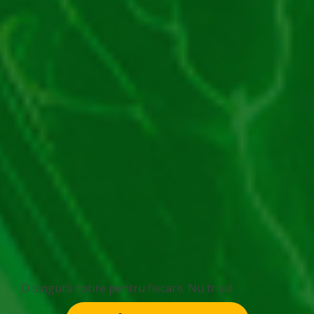
Bonus Cu Depunere
250 Rotiri – Rulaj 1X
Cod Bonus:
RO300
Profită acum!
Vrei să te distrezi în timpul liber, dar să ai la îndemână
opțiuni de joc responsabil 888 Casino? În acest scurt
articol ne propunem să îți spunem mai multe despre
variantele pe care le ai în acest sens.
Nu de puține ori se întâmplă ca, în fervoarea jocului, să
pierzi controlul, din păcate. Așa că un suport de joc
responsabil 888 Casino este de bun augur. În fond,
scopul acestor jocuri de noroc este divertismentul. Prin
O singură rotire pentru fiecare. Nu trișa!
intermediul variantelor puse la dispoziție de platformă,