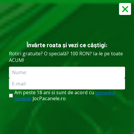
5.000 RON Bonus + 500 Rotiri
500 Rotiri
Învârte roata și vezi ce câștigi:
Acasă
»
Blog
»
Înregistrare Spin: pas cu pas către noul tău cont
Rotiri gratuite? O specială? 100 RON? Ia-le pe toate
ACUM!
Înregistrare Spin: pas cu pas
către noul tău cont
Am peste 18 ani si sunt de acord cu
termenii si
JocPacanele.ro
conditiile
iunie 11, 2025
Ghid Casino Online
Autor:
Diana Ionita
Actualizat: 30 iunie 2026