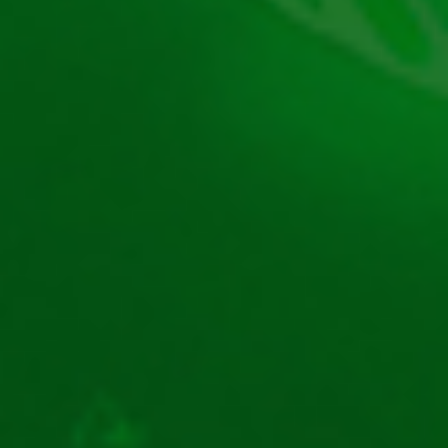
vei avea ocazia să participi la diverse turnee, cu
premii fabuloase.
Pariuri sportive
: secțiunea de pariuri sportive de
la Spin Casino este și ea deosebit de bogată, cu
peste 20 de sporturi disponibile. Oferă
evenimente sportive din întreaga lume, fie că e
vorba de fotbal, tenis, baschet sau sporturi mai
nișate.
Live chat
: dacă întâmpini orice fel de problemă,
funcția de chat live îți stă la dispoziție 24/7.
Comunici cu agenți reali, responsivi și eficienți.
Cum îți deschizi cont la Spin Casino?
Acum, să vorbim despre subiectul principal al
articolului: cum efectuezi procesul de înregistrare Spin?
Nu este nimic complicat, așa cum vei vedea.
Te vom îndruma de-a lungul fiecărei etape, având grijă
să luăm în considerare toate aspectele. Dacă ți-ai mai