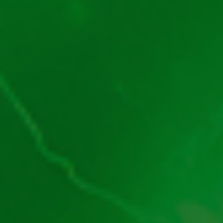
vrem să-ți oferim zilnic noi opțiuni, astfel încât să nu te
plictisești niciodată. La final, iei și un bonus exclusiv și joci la
păcănele pe bani reali!
Generale
Cine Suntem
Autori
Contactează-ne
Licență ONJN
Politica Cookies (EU)
Cookie de rețea
Termeni și Condiții
Confidențialitate (EU)
SUSȚINEM JOCUL DE NOROC RESPONSABIL!
Blog
Ghid despre Păcănele