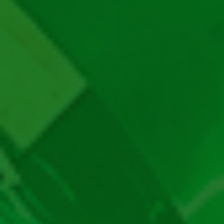
Păcănele cu Jackpot
Blackjack
Ghid Despre Păcănele
Păcănele Bell Link
Păcănele cu Clopoței
Păcănele cu Pești
Păcănele cu Sport
Producatori
Păcănele EGT
Păcănele Novomatic
Păcănele No Limit
Păcănele Pragmatic Play
Păcănele Igrosoft
Păcănele IGT