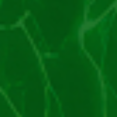
Distribuie!
Astăzi vom vorbi despre procesul de înregistrare Spin,
astfel încât contul tău proaspăt creat să fie eligibil
pentru un
excelent.
bonus Spin
Odată ce ți-ai creat contul, dă drumul la câștiguri
frumoase! Platforma este recent apărută pe piață și
deja avansează în toate topurile de cazinouri online.
Deci, nu ar strica să ai un cont activ și la cazinoul Spin!
Ești eligibil pentru înregistrare Spin?