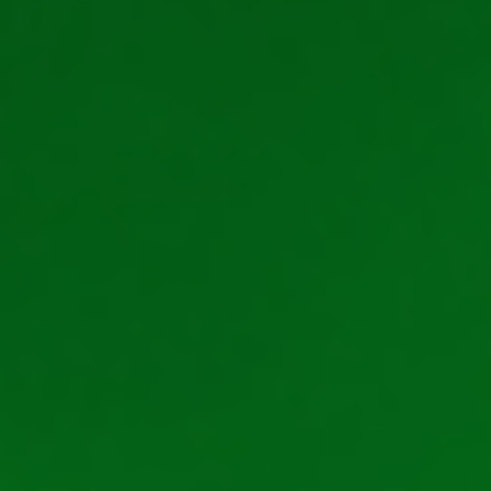
pe Fortuna apk. Platforma este securizată, atât
informațiile tale cât și tranzacțiile pe care le vei realiza
fiind în siguranță.
Nu în ultimul rând, la acest casino ai parte de sprijinul
unei echipe de profesioniști. Poți contacta oricând
echipa Fortuna pentru extra detalii, dar și atunci când
simți că stilul tău de joc nu este tocmai corect. Cazinoul
promovează Jocul Responsabil și are un întreg sistem ce
sprijină jucătorii în lupta cu dependența de jocuri de
noroc.
Cum realizezi prima depunere după ce ți-ai creat la Fortuna
cont nou
Fără a intra în prea multe detalii, deoarece am mai scris
despre
, spunem doar că
depuneri și retrageri Fortuna
procesul prin care poți depozita bani în contul tău este
simplu. După ce ai finalizat cu succes procesul eFortuna