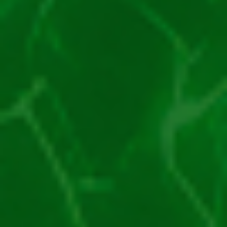
Distribuie!
Majoritatea jucătorilor de jocuri de noroc aleg Fortuna
înregistrare îndeosebi pentru gama variată de jocuri pe
care acest casino o oferă. Acesta este motivul principal,
vizibil. Totuși, mai sunt și altele, ce se văd mai puțin, dar
care contează la fel de mult. Vorbim de seriozitate, de
profesionalism, de siguranța cu care operatorul își
însoțește serviciile și de accesibilitatea platformei.