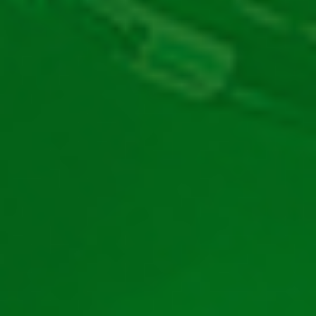
păcănele joci după crearea
contului?
După ce ai trecut prin procesul eFortuna înregistrare, ai
contul validat și bonusul activ, poți avea parte de foarte
multă distracție. În ceea ce privește bonusul, din nou,
citește Termenii și Condițiile și vezi ce jocuri sunt
eligibile.
DE REȚINUT
În general, bonusurile la înregistrare Fortuna îți
permit să joci un număr mare de păcănele. În cazul
în care conțin și rotiri, pe lângă bani bonus, acestea
sunt însă valabile doar la anumite sloturi. În
general, păcănelele la care poți consuma free spins
sunt avantajoase și simplu de jucat.