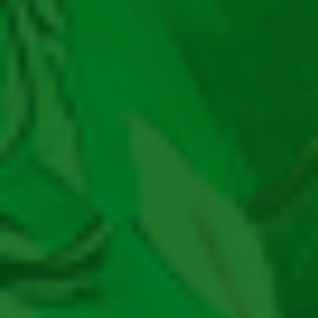
Producatori
Păcănele EGT
Păcănele Novomatic
Păcănele No Limit
Păcănele Pragmatic Play
Păcănele Igrosoft
Păcănele IGT
Păcănele iSoftBet
Păcănele Playson
Păcănele Play’n GO
Loto UK
Loto Spania
Loto Slovenia
Loto Slovacia
Loto Polonia