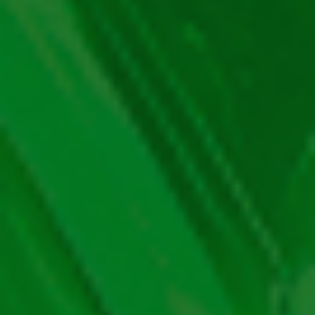
1
Completează formularul.
În formularul de creare cont
Fortuna trebuie să introduci datele tale reale. Va trebui să
completezi cu email-ul tău, nume de utilizator, parolă,
nume și prenume, adresă și oraș, CNP, sex, ziua și data
nașterii, precum și numărul tău de telefon.
2
Alege bonusul de bun venit.
Tot în formularul eFortuna
înregistrare vei găsi un câmp numit Bonus. Dă pe săgeata
în jos și alege bonusul de bun venit care crezi că ți se