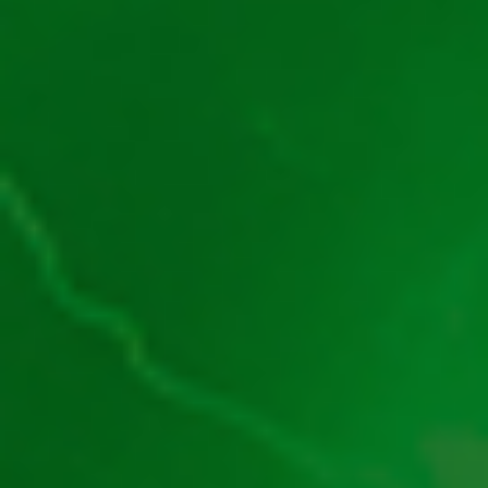
În concluzie, a-ți crea la Fortuna cont online este simplu.
Doar urmează pașii de mai sus și apoi bucură-te de
gama variată de jocuri de noroc. Vei vedea că după
finalizarea procesului eFortuna înregistrare îți va fi ușor
să joci. Designul site-ului este intuitiv, viteza de încărcare
excelentă, iar categoriile sunt create astfel încât să te
ajute să câștigi timp prețios.
Nu uita să instalezi
! Cu ajutorul acesteia
aplicația Fortuna
te vei bucura de o experiență și mai frumoasă,
distrându-te oricând dorești de pe telefonul mobil sau
de pe tabletă. Baftă!
Mara