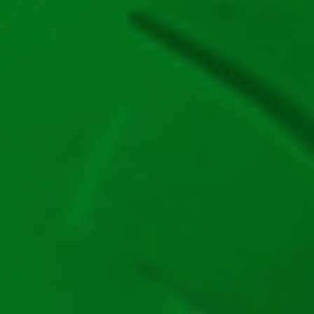
50 Rotiri Gratuite
100 Rotiri Gratuite
200 Rotiri Gratuite
300 Rotiri Gratuite
400 Rotiri Gratuite
500 Rotiri Gratuite
Unibet Casino
Zinx Casino
Favbet Casino
Superbet Casino
Păcănele Demo
Fire Blaze Red Wizard
40 super hot demo – 7777 gratis
Shining Crown demo