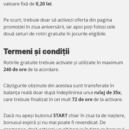
valoare fixă de
0,20 lei
.
Pe scurt, trebuie doar să activezi oferta din pagina
promoției în ziua aniversării, iar apoi poți folosi cele
două seturi de rotiri gratuite în jocurile eligibile.
Termeni și condiții
Rotirile gratuite trebuie activate și utilizate în maximum
240 de ore
de la acordare.
Câștigurile obținute din acestea sunt transferate în
balanța reală doar după îndeplinirea unui
rulaj de 35x
,
care trebuie finalizat în cel mult
72 de ore
de la activare.
Dacă nu apeși butonul
START
chiar în ziua ta de naștere,
bonusul expiră și nu mai poate fi revendicat. De