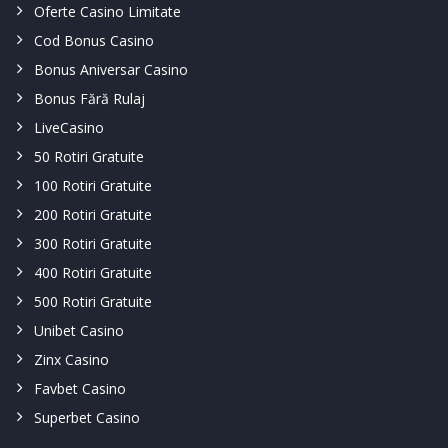
Oferte Casino Limitate
Cod Bonus Casino
Bonus Aniversar Casino
Bonus Fără Rulaj
LiveCasino
50 Rotiri Gratuite
100 Rotiri Gratuite
200 Rotiri Gratuite
300 Rotiri Gratuite
400 Rotiri Gratuite
500 Rotiri Gratuite
Unibet Casino
Zinx Casino
Favbet Casino
Superbet Casino