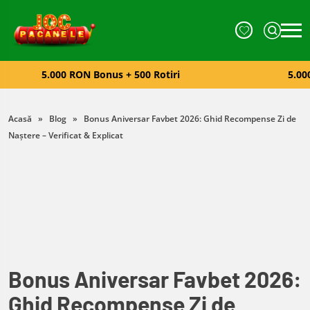
5.000 RON Bonus + 500 Rotiri
Acasă
»
Blog
»
Bonus Aniversar Favbet 2026: Ghid Recompense Zi de
Naștere – Verificat & Explicat
Bonus Aniversar Favbet 2026:
Ghid Recompense Zi de