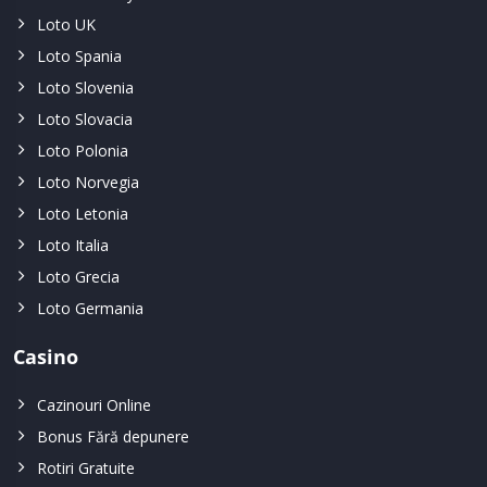
Loto UK
Loto Spania
Loto Slovenia
Loto Slovacia
Loto Polonia
Loto Norvegia
Loto Letonia
Loto Italia
Loto Grecia
Loto Germania
Casino
Cazinouri Online
Bonus Fără depunere
Rotiri Gratuite