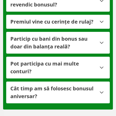
revendic bonusul?
Premiul vine cu cerințe de rulaj?
Particip cu bani din bonus sau
doar din balanța reală?
Pot participa cu mai multe
conturi?
Cât timp am să folosesc bonusul
aniversar?