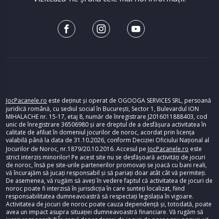
JocPacanele.ro
este deținut și operat de OGOOGA SERVICES SRL, persoană
juridică română, cu sediul social în București, Sector 1, Bulevardul ION
MIHALACHE nr. 15-17, etaj 8, număr de înregistrare J2016011888403, cod
unic de înregistrare 36506980 și are dreptul de a desfășura activitatea în
calitate de afiliat în domeniul jocurilor de noroc, acordat prin licența
valabilă până la data de 31.10.2026, conform Deciziei Oficiului Național al
Jocurilor de Noroc, nr.1879/20.10.2016. Accesul pe
JocPacanele.ro
este
strict interzis minorilor! Pe acest site nu se desfășoară activități de jocuri
de noroc, însă pe site-urile partenerilor promovați se joacă cu bani reali,
vă încurajăm să jucați responsabil și să pariați doar atât cât vă permiteți.
De asemenea, vă rugăm să aveți în vedere faptul că activitatea de jocuri de
noroc poate fi interzisă în jurisdicția în care sunteți localizat, fiind
responsabilitatea dumneavoastră să respectați legislația în vigoare.
Activitatea de jocuri de noroc poate cauza dependență și, totodată, poate
avea un impact asupra situației dumneavoastră financiare. Vă rugăm să