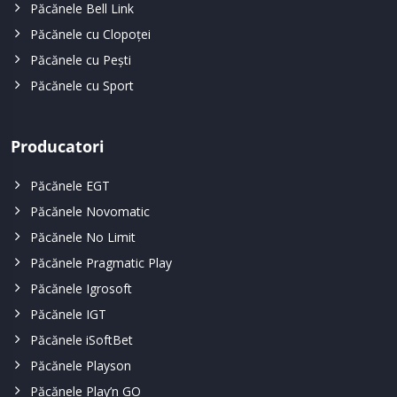
Păcănele Bell Link
Păcănele cu Clopoței
Păcănele cu Pești
Păcănele cu Sport
Producatori
Păcănele EGT
Păcănele Novomatic
Păcănele No Limit
Păcănele Pragmatic Play
Păcănele Igrosoft
Păcănele IGT
Păcănele iSoftBet
Păcănele Playson
Păcănele Play’n GO