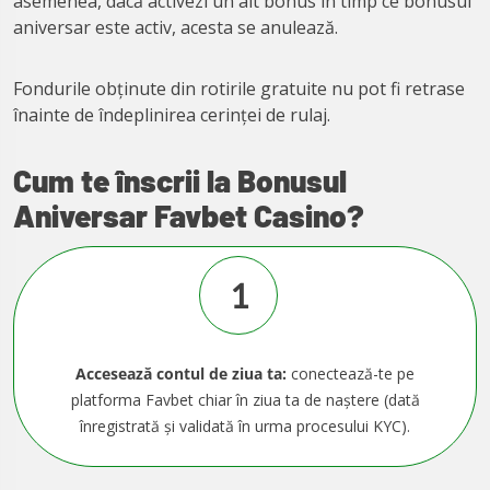
asemenea, dacă activezi un alt bonus în timp ce bonusul
aniversar este activ, acesta se anulează.
Fondurile obținute din rotirile gratuite nu pot fi retrase
înainte de îndeplinirea cerinței de rulaj.
Cum te înscrii la Bonusul
Aniversar Favbet Casino?
1
Accesează contul de ziua ta:
conectează-te pe
platforma Favbet chiar în ziua ta de naștere (dată
înregistrată și validată în urma procesului KYC).