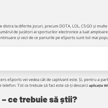
 distra la diferite jocuri, precum DOTA, LOL, CS:GO și multe a
 Numărul de jucători ai sporturilor electronice a luat amploare 
continuare și vezi de ce pariurile pe eSports sunt tot mai popu
ters eSports vei vedea cât de captivant este. Și, pentru a part
e telefon. Tot ce trebuie să faci este să-ți descarci
aplicația 
 ce trebuie să știi?