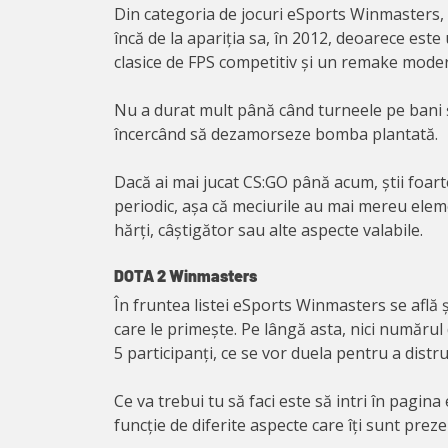
Din categoria de jocuri eSports Winmasters, p
încă de la apariția sa, în 2012, deoarece est
ERE
clasice de FPS competitiv și un remake moder
SPECIALA DE 40 RON
Nu a durat mult până când turneele pe bani și 
încercând să dezamorseze bomba plantată.
ROTIRI GRATUITE
Dacă ai mai jucat CS:GO până acum, știi foart
periodic, așa că meciurile au mai mereu elem
hărți, câștigător sau alte aspecte valabile.
NIMIC
OFERTĂ FĂRĂ DEPUNERE
DOTA 2 Winmasters
În fruntea listei eSports Winmasters se află 
COD BONUS SPECIALA
care le primește. Pe lângă asta, nici numărul 
TE
5 participanți, ce se vor duela pentru a dist
Ce va trebui tu să faci este să intri în pagin
funcție de diferite aspecte care îți sunt preze