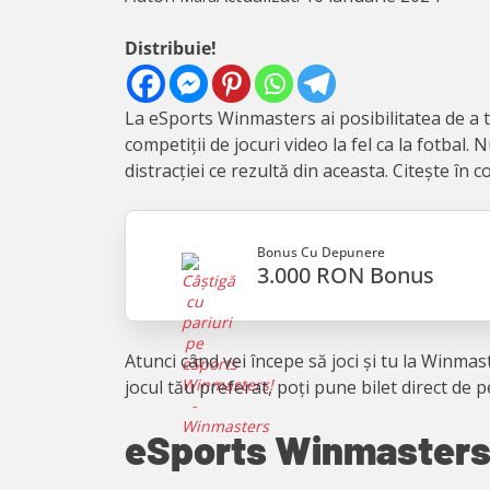
Distribuie!
La eSports Winmasters ai posibilitatea de a te
competiții de jocuri video la fel ca la fotbal.
distracției ce rezultă din aceasta. Citește în 
Bonus Cu Depunere
3.000 RON Bonus
Atunci când vei începe să joci și tu la Winmas
jocul tău preferat, poți pune bilet direct de p
eSports Winmasters –