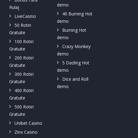
demo
Rulaj
40 Burning Hot
LiveCasino
demo
50 Rotiri
Burning Hot
Gratuite
demo
100 Rotiri
Crazy Monkey
Gratuite
demo
200 Rotiri
5 Dazling Hot
Gratuite
demo
300 Rotiri
Dice and Roll
Gratuite
demo
400 Rotiri
Gratuite
500 Rotiri
Gratuite
Unibet Casino
Zinx Casino