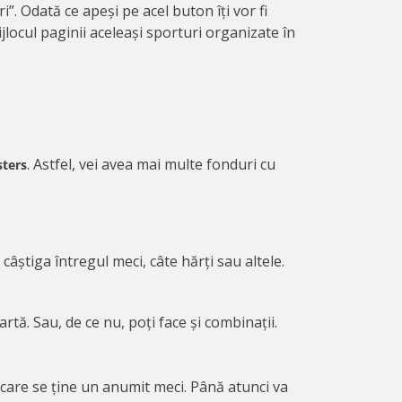
”. Odată ce apeși pe acel buton îți vor fi
jlocul paginii aceleași sporturi organizate în
. Astfel, vei avea mai multe fonduri cu
ters
âștiga întregul meci, câte hărți sau altele.
tă. Sau, de ce nu, poți face și combinații.
 care se ține un anumit meci. Până atunci va