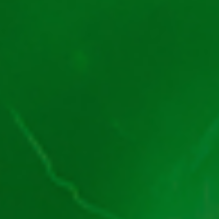
Blog
Ghid despre Păcănele
Cum Evaluăm Cazinourile Online
Politica de Evaluare a Păcănelelor
Harta Păcănelelor – JocPăcănele
Harta Bonusurilor Casino – JocPăcănele
Hartă site – JocPăcănele
Harta Ghiduri Cazinouri – JocPăcănele
Păcănele
Păcănele Clasice
Păcănele cu RTP mare
Păcănele cu Fructe
Poker ca la Aparate
Păcănele cu Coroane