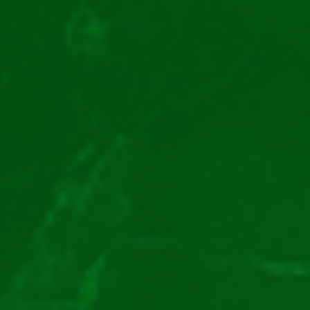
te vor apăra de 3 atacuri. Ideea e că tot vei primi
monede în caz că ataci, dar clădirea adversarului
nu va pierde din stele. Acest lucru se aplică și la
tine, în caz că te atacă cineva și ai scut. Dar ai
grijă! Scutul nu te poate apăra și de jaf.
Capsula de energie
: cu aceasta primești 10 Coins
Master spin gratis.
Ce poți face cu spinuri Master Coin?
Bineînțeles, așa cum ai văzut și mai devreme, vei folosi
Coin Master free spins la aparat. Acesta este primul și
cel mai important rol al rotirilor. Iar când acestea vor fi
epuizate, va trebui să aștepți până ce vei primi altele.
Sau le poți lua din alte părți, după cum vei citi în
secțiunea următoare. Dar până atunci, îți mai spunem
că rotirile gratuite pot fi folosite și pentru altceva.
În primul rând, vorbim despre Pariere. Dacă ai
acumulat destule rotiri gratuite Coin Master le vei putea