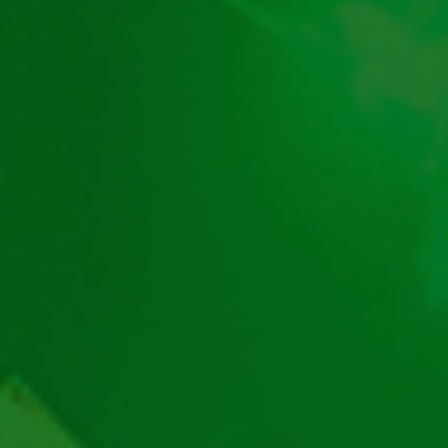
Ruleta Online
Păcănele cu Jackpot
Blackjack
Ghid Despre Păcănele
Păcănele Bell Link
Păcănele cu Clopoței
Păcănele cu Pești
Păcănele cu Sport
Producatori
Păcănele EGT
Păcănele Novomatic
Păcănele No Limit
Păcănele Pragmatic Play