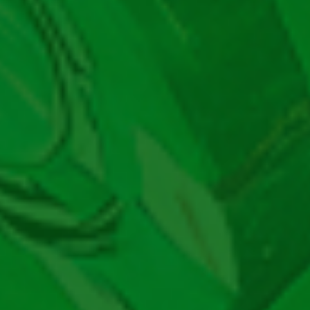
Casino
Cazinouri Online
Bonus Fără depunere
Rotiri Gratuite
Oferte Casino Limitate
Cod Bonus Casino
Bonus Aniversar Casino
Bonus Fără Rulaj
LiveCasino
50 Rotiri Gratuite
100 Rotiri Gratuite
200 Rotiri Gratuite
300 Rotiri Gratuite
400 Rotiri Gratuite
500 Rotiri Gratuite