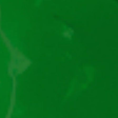
Dice and Roll demo
Vizitează-ne și află cele mai noi informații!
JocPacanele.ro
este deținut și operat de OGOOGA SERVICES SRL, persoană
juridică română, cu sediul social în București, Sector 1, Bulevardul ION
MIHALACHE nr. 15-17, etaj 8, număr de înregistrare J2016011888403, cod
unic de înregistrare 36506980 și are dreptul de a desfășura activitatea în
calitate de afiliat în domeniul jocurilor de noroc, acordat prin licența valabilă
până la data de 31.10.2026, conform Deciziei Oficiului Național al Jocurilor
de Noroc, nr.1879/20.10.2016. Accesul pe
JocPacanele.ro
este strict interzis
minorilor! Pe acest site nu se desfășoară activități de jocuri de noroc, însă
pe site-urile partenerilor promovați se joacă cu bani reali, vă încurajăm să