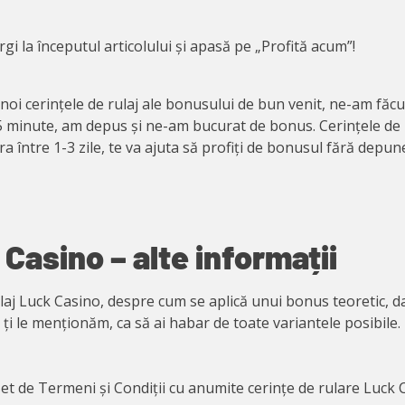
gi la începutul articolului și apasă pe „Profită acum”!
oi cerințele de rulaj ale bonusului de bun venit, ne-am făc
 minute, am depus și ne-am bucurat de bonus. Cerințele de rul
a între 1-3 zile, te va ajuta să profiți de bonusul fără depuner
 Casino – alte informații
aj Luck Casino, despre cum se aplică unui bonus teoretic, da
 ți le menționăm, ca să ai habar de toate variantele posibile
et de Termeni și Condiții cu anumite cerințe de rulare Luck 