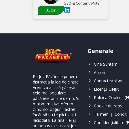
SEO & Content Writer
Autor
Generale
Cine Suntem
Autori
Pe Joc Păcănele punem
Contactează-ne
distracția la loc de cinste!
Vrem ca aici să găsești
Licență ONJN
cele mai populare
Politica Cookies (E
păcănele online demo. Și
mai vrem să-ți oferim
Cookie de rețea
zilnic noi opțiuni, astfel
Termeni și Condiții
încât să nu te plictisești
niciodată. La final, iei și
Confidențialitate (
un bonus exclusiv și joci