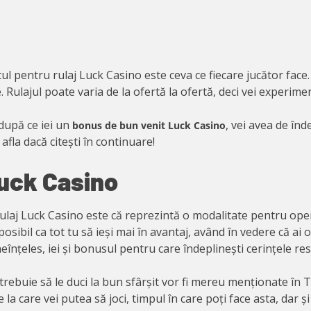
ul pentru rulaj Luck Casino este ceva ce fiecare jucător fac
. Rulajul poate varia de la ofertă la ofertă, deci vei experime
 după ce iei un
, vei avea de în
bonus de bun venit Luck Casino
 afla dacă citești în continuare!
Luck Casino
 rulaj Luck Casino este că reprezintă o modalitate pentru op
e posibil ca tot tu să ieși mai în avantaj, având în vedere că 
ineînțeles, iei și bonusul pentru care îndeplinești cerințele re
rebuie să le duci la bun sfârșit vor fi mereu menționate în Te
la care vei putea să joci, timpul în care poți face asta, dar și 