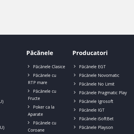
Păcănele
Producatori
Păcănele Clasice
Păcănele EGT
Păcănele cu
Păcănele Novomatic
RTP mare
Păcănele No Limit
Păcănele cu
Păcănele Pragmatic Play
Fructe
U)
Păcănele Igrosoft
Poker ca la
Păcănele IGT
Aparate
Păcănele iSoftBet
Păcănele cu
EU)
Păcănele Playson
Coroane