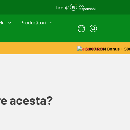
Licență
ele
Producători
5.000 RON Bo
pre acesta?