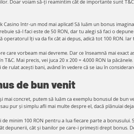
țiilor. Doar voiam să-ți reamintim cât de importante sunt T&C 
uck Casino într-un mod mai aplicat! Să luăm un bonus imagina
buie să-l faci este de 50 RON, dar tu alegi să faci o depun
 operatorul îți va da fix cât ai depus, adică tot 100 RON. Ia
pre care vorbeam mai devreme. Dar ce înseamnă mai exact asta?
în T&C. Mai precis, vei juca 20 x 200 = 4.000 RON la păcănele. 
i de rulat acești bani, având în vedere că se iau în considerar
nus de bun venit
 mai concret, putem să luăm ca exemplu bonusul de bun venit a
au pur și simplu afli mai multe despre el, dacă plănuiai deja 
i de minim 100 RON pentru a lua fiecare parte a bonusului. Su
ât depunerii, cât și banilor pe care-i primești drept bonus. Dec