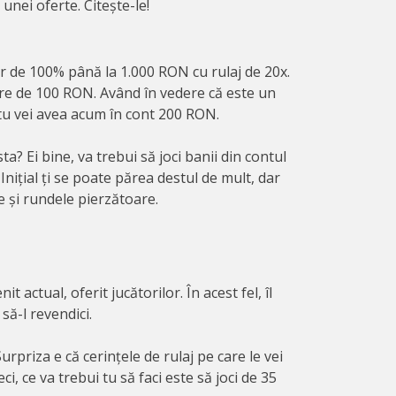
unei oferte. Citește-le!
r de 100% până la 1.000 RON cu rulaj de 20x.
ere de 100 RON. Având în vedere că este un
r tu vei avea acum în cont 200 RON.
 Ei bine, va trebui să joci banii din contul
Inițial ți se poate părea destul de mult, dar
e și rundele pierzătoare.
ctual, oferit jucătorilor. În acest fel, îl
să-l revendici.
rpriza e că cerințele de rulaj pe care le vei
i, ce va trebui tu să faci este să joci de 35