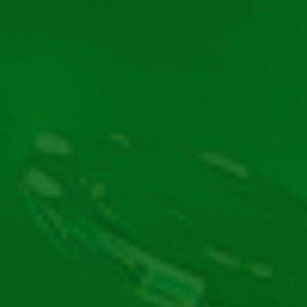
Autor
Mara
Pe Joc Păcănele punem distracția la loc de cinste! Vrem ca aici
să găsești cele mai populare păcănele online demo. Și mai
vrem să-ți oferim zilnic noi opțiuni, astfel încât să nu te
plictisești niciodată. La final, iei și un bonus exclusiv și joci la
păcănele pe bani reali!
Generale