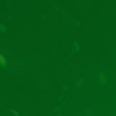
Există mai multe cazinouri Revolut pe piață în
momentul actual. Totuși, noi îți vom oferi acum doar
câteva exemple, deoarece lista s-ar întinde destul de
mult. Cazinourile pe care ți le vom prezenta te vor ajuta
să te orientezi mai ușor pentru început. După, poți
vedea chiar tu dacă la un anumit cazino se poate plăti
prin Revolut. Iată exemplele de care îți ziceam!
Betano:
este unul dintre cazinourile ce oferă
modalitatea de depunere sau retragere prin
Revolut. Dacă deții un astfel de card, grăbește-te
să te înscrii la casino. Vei primi unul dintre cele
mai bune
și îl poți
bonusuri de bun venit Betano
accesa chiar acum de pe site-ul nostru.
Netbet:
și la ei este posibilă efectuarea de plăți
Revolut casino. Acest lucru îți va permite să
pariezi ca înainte, dar să revendici bonusurile
mult mai rapid.
Superbet:
poți efectua depuneri și retrageri