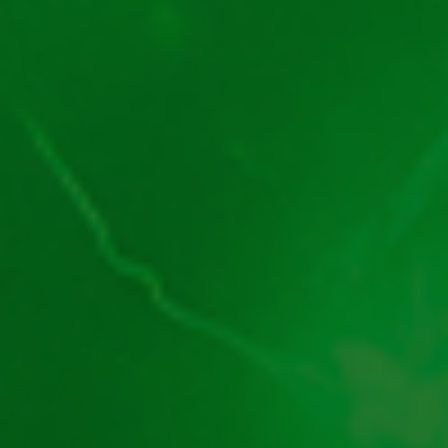
Hartă site – JocPăcănele
Harta Ghiduri Cazinouri – JocPăcănele
Păcănele
Păcănele Clasice
Păcănele cu RTP mare
Păcănele cu Fructe
Poker ca la Aparate
Păcănele cu Coroane
Ruleta Online
Păcănele cu Jackpot
Blackjack
Ghid Despre Păcănele
Păcănele Bell Link