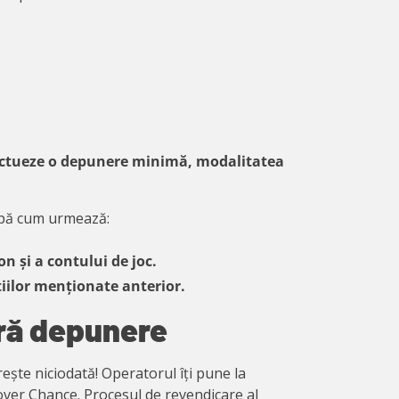
 efectueze o depunere minimă, modalitatea
după cum urmează:
n și a contului de joc.
țiilor menționate anterior.
ără depunere
rește niciodată! Operatorul îți pune la
ver Chance. Procesul de revendicare al