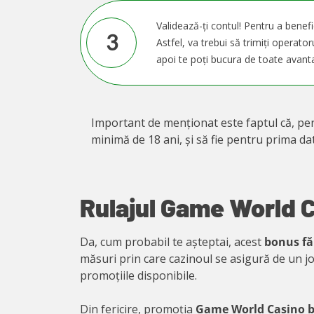
NIMIC
OFERTĂ FĂRĂ DEPUNERE
Validează-ți contul! Pentru a benef
COD BONUS SPECIALA
3
Astfel, va trebui să trimiți operator
apoi te poți bucura de toate avanta
TE
Important de menționat este faptul că, pe
minimă de 18 ani, și să fie pentru prima dat
Rulajul Game World 
Da, cum probabil te așteptai, acest
bonus f
măsuri prin care cazinoul se asigură de un joc
promoțiile disponibile.
Din fericire, promoția
Game World Casino 