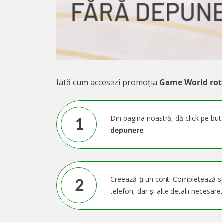
Iată cum accesezi promoția
Game World roti
Din pagina noastră, dă click pe bu
1
ERE
depunere
.
SPECIALA DE 40 RON
ROTIRI GRATUITE
Creează-ți un cont! Completează sp
2
telefon, dar și alte detalii necesare.