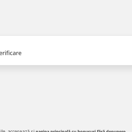
erificare
ile, accesează și
.
pagina principală cu bonusuri fără depunere