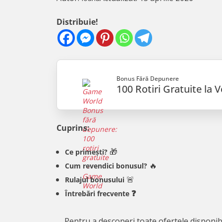
Distribuie!
Bonus Fără Depunere
100 Rotiri Gratuite la V
Cuprins:
🎁
Ce primești?
🔥
Cum revendici bonusul?
🚨
Rulajul bonusului
❓
Întrebări frecvente
Pentru a descoperi toate ofertele disponib