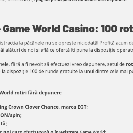
Game World Casino: 100 roti
distracția la păcănele nu se oprește niciodată! Profită acum d
i alături de noi și află ce ofertă îți pune la dispoziție operat
ănele, fără a fi nevoit să efectuezi vreo depunere, setul de
rot
 la dispoziție 100 de runde gratuite la unul dintre cele mai 
orld rotiri fără depunere
:
ining Crown Clover Chance, marca EGT;
 RON/spin;
ată;
or noi care efectuează o
;
înregistrare Game World