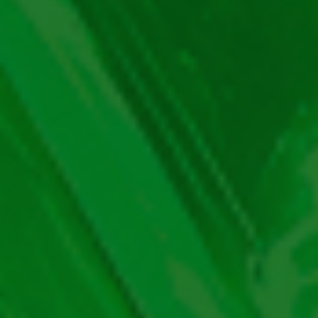
care sunt simple și pentru care nu ai nevoie de pregătire
dinainte. Pentru participare ai nevoie doar de un bilet,
sau de mai multe, dacă vrei. Ce va trebui să faci este să
urmărești numerele care sunt înscrise pe ele.
Vei vedea că la Unibet Bingo există bilete cu 30 de
numere, 75 de numere sau 90 de numere, de pildă. Bilele
sunt introduse într-un recipient și au loc extrageri
virtuale disponibile și în
. O extragere are loc
Unibet app
până când cineva realizează bingo sau până când
aparatul a extras toate bilele puse în joc.
Cum decurge o rundă de bingo la cazino
Unibet?
Hai să vedem care sunt etapele premergătoare rundei
de Bingo Unibet, prin care treci de fiecare dată când vrei
să participi!