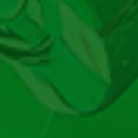
Cazinouri Online
Bonus Fără depunere
Rotiri Gratuite
Oferte Casino Limitate
Cod Bonus Casino
Bonus Aniversar Casino
Bonus Fără Rulaj
LiveCasino
50 Rotiri Gratuite
100 Rotiri Gratuite
200 Rotiri Gratuite
300 Rotiri Gratuite
400 Rotiri Gratuite
500 Rotiri Gratuite
Unibet Casino