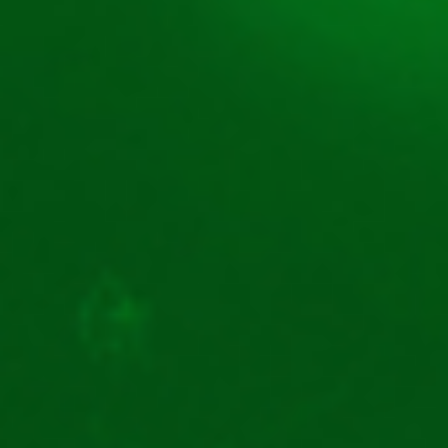
care îți pot aduce premii în bani.
Mai ai și turnee Bingo Unibet pentru a câștiga
premii consistente sau bonusuri. Jocurile au loc în
fiecare zi a săptămânii, de luni până duminică. Vor fi
diferite intervale orare disponibile, pe care le poți
verifica oricând prin consultarea programului de pe
site-ul cazinoului. Fiecare joc are un anumit preț la
bilet și un anume fond de premiere. Este evident că
acele evenimente Bingo Unibet cu premii mai mari
vor avea și bilete mai valoroase.
Tipuri de bingo online Unibet
În continuare îți vom prezenta mai multe camere
valabile la Bingo Unibet. La aceste mini-jocuri vei avea
parte de premii ca rotiri gratuite, dar și multe alte