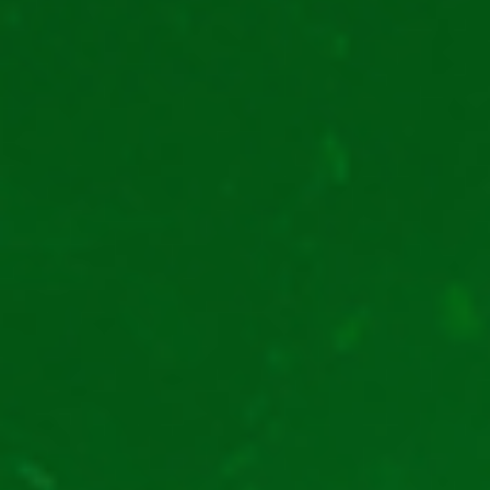
RON, extragerea Bingo Unibet
fiind cu 90 de bile.
Grand Slam
– este o cameră la care ai acces după ce
ai jucat cel puțin 60 RON la alte camere de bingo. Jocul
are loc prin extragerea a 75 de bile.
Fairway
– au loc extrageri de 90 de bile, un bilet
costând 0,70 RON.
Super Saturday
– la Super Sâmbăta au loc extrageri
de 75 de bile, prețul intrării fiind de 6 RON. Această
extragere Bingo Unibet are loc o dată pe săptămână.
The Arena
– este camera exclusivistă, cu prețuri de
intrare mai mari, un bilet costând 8 RON. Aici vei avea
și cele mai mari premii, deoarece există și un jackpot
progresiv.
Jackpoturi la Bingo Unibet
Jackpoturile la Bingo Unibet sunt foarte căutate
deoarece cresc considerabil câștigurile atunci când
acestea apar. Cazinoul are o ofertă generoasă de jocuri