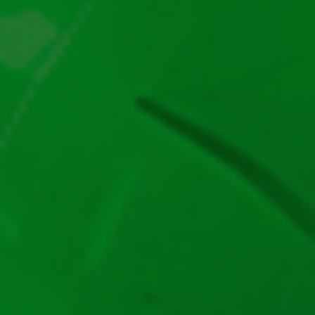
Zinx Casino
Favbet Casino
Superbet Casino
Păcănele Demo
Fire Blaze Red Wizard
40 super hot demo – 7777 gratis
Shining Crown demo
Sizzling Hot demo
Book of Ra demo
40 Burning Hot demo
Burning Hot demo
Crazy Monkey demo
5 Dazling Hot demo