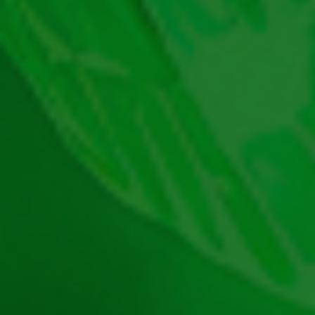
Primul pas este să intri în contul tău de joc și să-ți faci
un profil de bingo;
Apoi alegi extragerea la care vrei să iei parte;
Cumperi biletul de joc la Bingo Unibet înainte de
expirarea timpului și de extragere;
Urmărești extragerea și vezi dacă ai avut noroc la
numere;
Observi extragerea în timp real pentru a vedea
imediat dacă ai reușit să faci una, două, trei sau patru
linii, ori dacă ai reușit să dezvolți un Full House.
Tipuri de camere de Bingo Unibet
Ai camere de Bingo Unibet atractive, ce-ți pot oferi
câștiguri generoase. Ai posibilitatea de a încerca mai
multe tipuri de bingo pentru a nu te plictisi. Iar, pe lângă
jocurile uzuale, ai acces și la câteva mini-jocuri în stil slot,