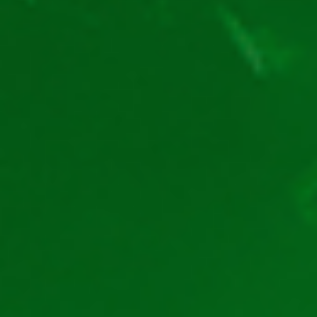
bingo cu jackpot progresiv. Dacă joci în camerele Grand
Slam, Grand Prix, The Arena, All Stars sau Podium ai
șanse la acest tip de premiu.
Jackpotul progresiv Unibet Bingo este acel tip de câștig
unde suma de bani crește pe măsură ce tot mai mulți
jucători cumpără bilete pe care le plasează online.
Primul care ajunge să facă Full House pe bilet dintr-un
număr cât mai mic de extrageri câștigă acei bani.
Promoții și turnee Unibet Bingo
Hai să vorbim acum puțin mai pe larg despre turnee
Bingo Unibet! La ora actuală, ai un eveniment tip turneu
la care poți participa de vineri până luni pentru șanse la
câștiguri. Mai exact, la acest tip de
optezi
promoții Unibet
pentru a juca, participând la minim 40 de runde de
bingo. Mini jocurile Mighty te recompensează cu