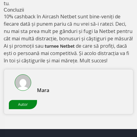
tu.
Concluzii
10% cashback în Aircash Netbet sunt bine-veniți de
fiecare dată și punem pariu că nu vrei să-i ratezi. Deci,
nu mai sta prea mult pe gânduri și fugi la Netbet pentru
cât mai multă distracție, bonusuri și câștiguri pe măsură!
Ai și promoții sau
de care să profiți, dacă
turnee Netbet
ești o persoană mai competitivă. Și acolo distracția va fi
în toi și câștigurile și mai mărețe. Mult succes!
Mara
Autor