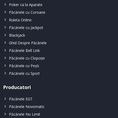
Poker ca la Aparate
Păcănele cu Coroane
Ruleta Online
Păcănele cu Jackpot
Blackjack
Ghid Despre Păcănele
Păcănele Bell Link
Păcănele cu Clopoței
Păcănele cu Pești
Păcănele cu Sport
Producatori
Păcănele EGT
Păcănele Novomatic
Păcănele No Limit