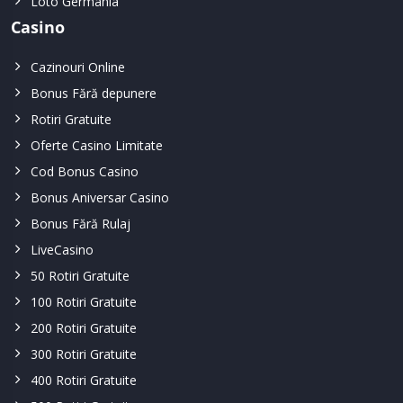
Loto Germania
Casino
Cazinouri Online
Bonus Fără depunere
Rotiri Gratuite
Oferte Casino Limitate
Cod Bonus Casino
Bonus Aniversar Casino
Bonus Fără Rulaj
LiveCasino
50 Rotiri Gratuite
100 Rotiri Gratuite
200 Rotiri Gratuite
300 Rotiri Gratuite
400 Rotiri Gratuite