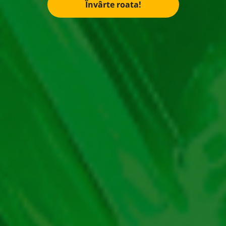
câștiguri frumoase.
Învârte roata!
Și sunt doar două exemple! Novomatic a produs de-a
lungul timpului numeroase jocuri casino, mare parte
dintre ele extrem de populare. Compania este lider în
industria dezvoltatoare de software pentru online
casino și continuă să ne surprindă cu sloturi moderne,
cu tematici inedite și payout mare.
De ce îți recomandăm să joci jocuri Novomatic la
Betano?
Betano este una dintre cele mai populare
platforme de jocuri de noroc din România. Operatorul
pune la dispoziția jucătorilor peste 100 de sloturi de la
provideri de renume internațional, inclusiv Novomatic, și
vine mereu cu noi promoții. Citește despre
bonusul de bun
și convinge-te de faptul că este într-adevăr
venit Betano
avantajos!