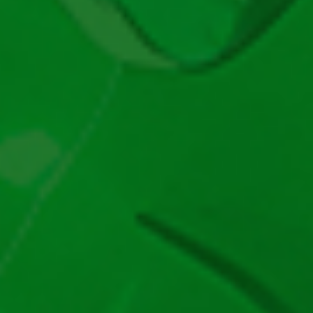
50 Rotiri Gratuite
100 Rotiri Gratuite
200 Rotiri Gratuite
300 Rotiri Gratuite
400 Rotiri Gratuite
500 Rotiri Gratuite
Unibet Casino
Zinx Casino
Favbet Casino
Superbet Casino
Păcănele Demo
Fire Blaze Red Wizard
40 super hot demo – 7777 gratis
Shining Crown demo