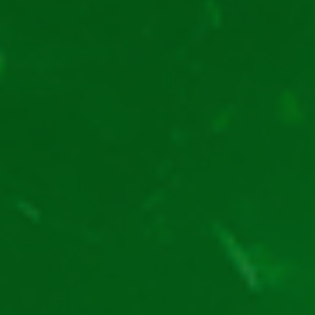
Dacă de cele două jocuri anterior menționate sigur ai
auzit, despre Ultra Hot Deluxe este posibil ca acum să
auzi pentru prima dată. Dar nu și pentru ultima!
Este un joc mai nou, nu încă la fel de popular ca suratele
sale. Dar va fi, credem asta! Este cu fructe, este simplu,
are un RTP de peste 95% și multe funcții speciale. Deci,
de ce nu?
Lucky Ladys Love Charm Deluxe
Lucky Ladys Love Charm Deluxe este jocul în care tot
speri la întâlniri cu frumoasa domniță norocoasă. Este o
versiune îmbunătățită, ce oferă, pe lângă grafica
impresionantă, numeroase surprize faine. În ceea ce
privește structura, jocul este simplu, cu 5 role și 10 linii
de plată. RTP-ul este tot de peste 95%.