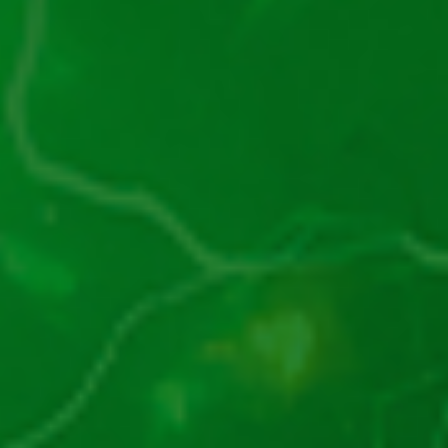
JocPacanele.ro
este deținut și operat de OGOOGA SERVICES SRL, persoană
juridică română, cu sediul social în București, Sector 1, Bulevardul ION
MIHALACHE nr. 15-17, etaj 8, număr de înregistrare J2016011888403, cod
unic de înregistrare 36506980 și are dreptul de a desfășura activitatea în
calitate de afiliat în domeniul jocurilor de noroc, acordat prin licența
valabilă până la data de 31.10.2026, conform Deciziei Oficiului Național al
Jocurilor de Noroc, nr.1879/20.10.2016. Accesul pe
JocPacanele.ro
este
strict interzis minorilor! Pe acest site nu se desfășoară activități de jocuri
de noroc, însă pe site-urile partenerilor promovați se joacă cu bani reali,
vă încurajăm să jucați responsabil și să pariați doar atât cât vă permiteți.
De asemenea, vă rugăm să aveți în vedere faptul că activitatea de jocuri de
noroc poate fi interzisă în jurisdicția în care sunteți localizat, fiind
responsabilitatea dumneavoastră să respectați legislația în vigoare.
Activitatea de jocuri de noroc poate cauza dependență și, totodată, poate
avea un impact asupra situației dumneavoastră financiare. Vă rugăm să
jucați responsabil! În cazul dependenței de jocuri de noroc sau pariuri, vă
rugăm să contactați Jocresponsabil, la numărul gratuit +0800 800 099, sau
să accesați
https://jocresponsabil.ro/
.
Copyright © 2026 JocPacanele.ro – jocuri casino online România – Toate
drepturile rezervate