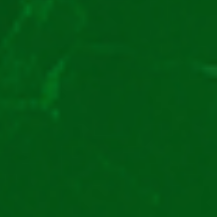
suma obținută după ce ai jucat rotirile. Hai în secțiunea
următoare ca să vezi și alte oferte cu rulaj!
Este important să știi că un bonus de bun venit de la
acest cazino poate fi revendicat în cel mult 15 zile de
la înregistrarea pe platformă. În cazul ofertei cu
multe spinuri, acestea pot fi folosite și rulate doar la
jocul menționat, anume Shining Crown. Trebuie să
știi și că, pentru a retrage bonusul la depunere,
trebuie să rulezi cel puțin odată depunerea care l-a
activat la orice joc de tip slot de pe site-ul Casa.
Alte promoții Casa Pariurilor cu
rulaj
Bonusul de bun venit nu este singurul care necesită