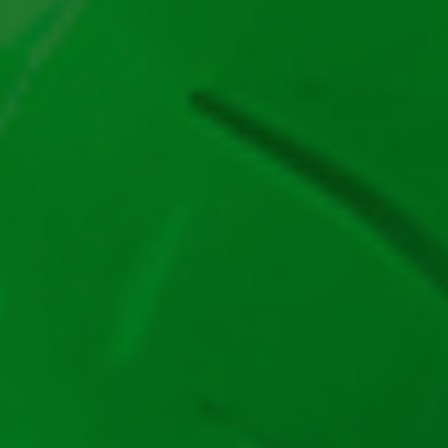
300 Rotiri Gratuite
400 Rotiri Gratuite
500 Rotiri Gratuite
Unibet Casino
Zinx Casino
Favbet Casino
Superbet Casino
Păcănele Demo
Fire Blaze Red Wizard
40 super hot demo – 7777 gratis
Shining Crown demo
Sizzling Hot demo
Book of Ra demo
40 Burning Hot demo