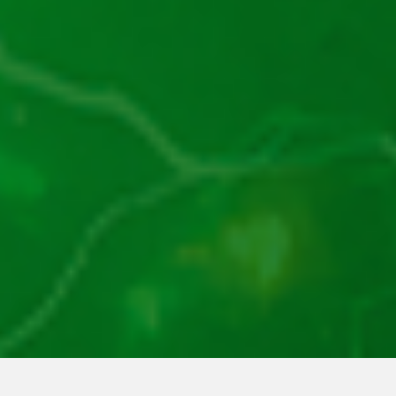
unic de înregistrare 36506980 și are dreptul de a desfășura activitatea în
calitate de afiliat în domeniul jocurilor de noroc, acordat prin licența
valabilă până la data de 31.10.2026, conform Deciziei Oficiului Național al
Jocurilor de Noroc, nr.1879/20.10.2016. Accesul pe
JocPacanele.ro
este
strict interzis minorilor! Pe acest site nu se desfășoară activități de jocuri
de noroc, însă pe site-urile partenerilor promovați se joacă cu bani reali,
vă încurajăm să jucați responsabil și să pariați doar atât cât vă permiteți.
De asemenea, vă rugăm să aveți în vedere faptul că activitatea de jocuri de
noroc poate fi interzisă în jurisdicția în care sunteți localizat, fiind
responsabilitatea dumneavoastră să respectați legislația în vigoare.
Activitatea de jocuri de noroc poate cauza dependență și, totodată, poate
avea un impact asupra situației dumneavoastră financiare. Vă rugăm să
jucați responsabil! În cazul dependenței de jocuri de noroc sau pariuri, vă
rugăm să contactați Jocresponsabil, la numărul gratuit +0800 800 099, sau
să accesați
https://jocresponsabil.ro/
.
Copyright © 2026 JocPacanele.ro – jocuri casino online România – Toate
drepturile rezervate