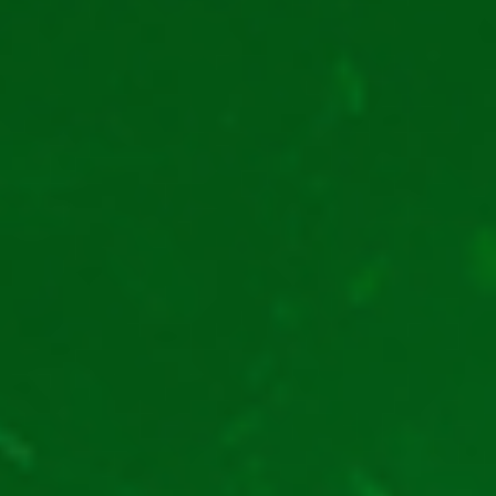
îndeplinirea condițiilor de rulaj Casa Pariurilor.
Majoritatea ofertelor de cazino pun aceste cerințe, așa
că se vor aplica și pentru oferta de mai jos.
Bonus Fără Depunere
500 Rotiri Gratuite Fără Depunere
Profită acum!
Apăsând pe butonul „Profită acum”, vei fi trimis la o altă
promoție a cazinoului, una fără depunere. Ai șansa de a
obține 300 de rotiri gratuite, tot la Shining Crown.
Desigur, câștigurile obținute din acest
bonus fără