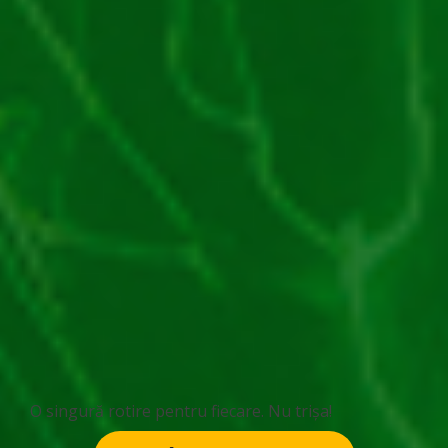
Bonus cu Depunere
Până la 1.665 Rotiri
Profită acum!
Ce înțelegem prin condiții de rulaj Casa Pariurilor?
Condițiile unui bonus Casa Pariurilor sunt, de fapt, niște
reguli simple pe care fiecare jucător trebuie să le
îndeplinească înainte de a retrage banii câștigați din
ofertă. În cazul bonusului activ în prezent, poți lua
până
la 2200 de rotiri gratuite la depunere
. În cele ce
urmează, vei vedea care sunt cerințele aplicate pe
câștigurile obținute. Dacă ți se pare un bonus generos,
ai dreptate! Apasă pe „Profită acum” și revendică-l cât
O singură rotire pentru fiecare. Nu trișa!
mai este valabil!