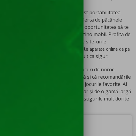
oriunde, am alcătuit acest top.
Criteriile pe care ne-am bazat au fost portabilitatea,
accesibilitatea, securitatea, dar și oferta de păcănele
disponibilă. Așa că, în 2026 vei avea oportunitatea să te
distrezi la cele mai bune aplicații cazino mobil. Profită de
promoțiile și ofertele disponibile pe site-urile
operatorilor și încearcă cât mai multe
aparate online de pe
! Câștigurile vor apărea mai mult ca sigur.
mobil
Concluzii
Am ajuns la final cu topul aplicații jocuri de noroc.
Sperăm că lectura a fost una ușoară și că recomandările
noastre te vor ajuta să te bucuri de jocurile favorite. Ai
parte de securitate, accesibilitate, dar și de o gamă largă
de păcănele. Noi îți urăm să obții câștigurile mult dorite
și să ai un an nou plin de fericiri!
Diana Ionita