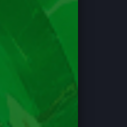
Loto Polonia
Loto Norvegia
Loto Letonia
Loto Italia
Loto Grecia
Loto Germania
Casino
Cazinouri Online
Bonus Fără depunere
Rotiri Gratuite
Oferte Casino Limitate
Cod Bonus Casino
Bonus Aniversar Casino
Bonus Fără Rulaj
LiveCasino