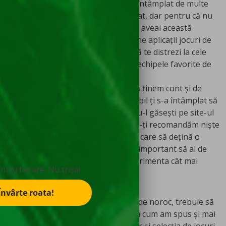
este propriul confort. Probabil s-a întâmplat de multe
ori să vrei să dai un spin la un aparat, dar pentru că nu
erai acasă, în fața calculatorului, nu aveai această
opțiune. Ei bine, află că cele mai bune aplicații jocuri de
noroc îți oferă acum posibilitatea să te distrezi la cele
mai mișto sloturi sau să pariezi pe echipele favorite de
oriunde te-ai afla.
Pe lângă aceste 2 criterii, trebuie să ținem cont și de
selecția de jocuri disponibile. Probabil ți s-a întâmplat să
vrei să te joci un slot anume și să nu-l găsești pe site-ul
operatorului. Așa că vom încerca să-ți recomandăm niște
aplicații casino online pentru mobil care să dețină o
gamă largă și variată de aparate. E important să ai de
unde alege, deoarece așa poți experimenta cât mai
O singură rotire pentru fiecare. Nu trișa!
multe păcănele.
Cazinouri online pe mobil
Învârte roata!
Când vorbim despre aplicații jocuri de noroc, trebuie să
ținem cont de mai multe criterii. Așa cum am spus și mai
sus, siguranța, propriul confort, dar și selecția de jocuri