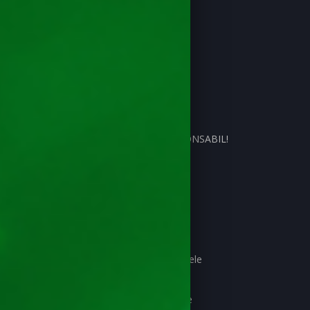
Contactează-ne
Licență ONJN
Politica Cookies (EU)
Cookie de rețea
Termeni și Condiții
Confidențialitate (EU)
SUSȚINEM JOCUL DE NOROC RESPONSABIL!
Blog
Ghid despre Păcănele
Cum Evaluăm Cazinourile Online
Politica de Evaluare a Păcănelelor
Harta Păcănelelor – JocPăcănele
Harta Bonusurilor Casino – JocPăcănele
Hartă site – JocPăcănele
Harta Ghiduri Cazinouri – JocPăcănele