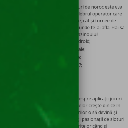
888 Casino app
Ultima recomandare cu aplicații jocuri de noroc este
888
. Probabil ai auzit de celebrul operator care
Casino Mobile
oferă atât păcănele, pariuri sportive, cât și turnee de
poker. Te poți distra oricând, de oriunde te-ai afla. Hai să
vedem ce caracteristici are app-ul cazinoului!
Funcționează pe iOS, cât și pe Android;
Are promoții și turnee săptămânale;
Gamă largă și variată de păcănele;
Asistență clienți prin chat live 24/7;
Multe opțiuni de depunere;
Aplicație ușor de utilizat.
Aplicații jocuri de noroc – beneficii
De ce am ales să scriem un articol despre aplicații jocuri
de noroc? Ei bine, industria păcănelelor crește din ce în
ce mai mult. Deci, numărul utilizatorilor o să devină și
mai mare. Pentru că ne dorim ca toți pasionații de sloturi
să se poată bucura de jocurile favorite oricând și