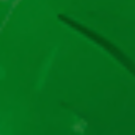
Zinx Casino
Favbet Casino
Superbet Casino
Păcănele Demo
Fire Blaze Red Wizard
40 super hot demo – 7777 gratis
Shining Crown demo
Sizzling Hot demo
Book of Ra demo
40 Burning Hot demo
Burning Hot demo
Crazy Monkey demo
5 Dazling Hot demo