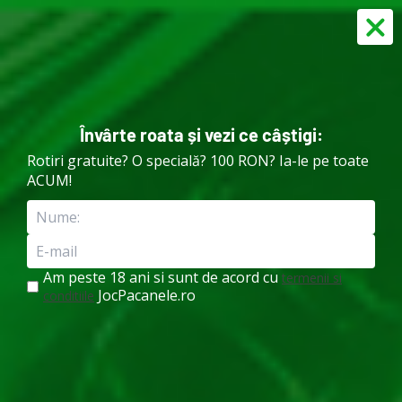
 + 500 Rotiri
5.000 RON Bonus + 500 Rotiri
Învârte roata și vezi ce câștigi:
Acasă
»
Slots
»
Great 88
Rotiri gratuite? O specială? 100 RON? Ia-le pe toate
ACUM!
Great 88
Autor:
Andrei Petre
Actualizat: 26 mai 2026
Am peste 18 ani si sunt de acord cu
termenii si
JocPacanele.ro
conditiile