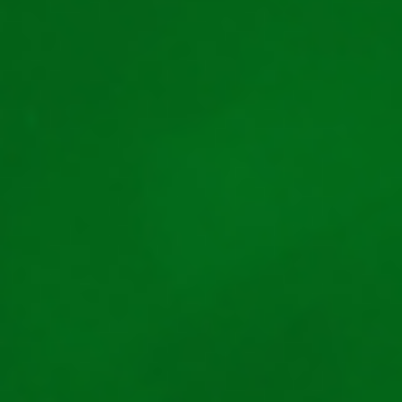
Andrei Petre
Content Editor
Autor