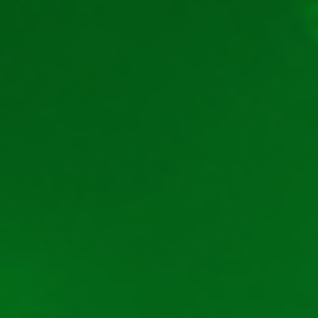
ecranului. Urmează pașii detaliați mai jos:
Apasă pe „JOACĂ GRATIS” și așteaptă câteva
momente, jocul se încarcă.
Cele trei linii albe pe fond verde din stânga
ecranului Great 88 gratis te direcționează către
tabelul de plăți. Tot aici poți seta și sunetul.
Tot din cele trei linii albe poți seta miza. Acestea,
cum am menționat, se situează între 0,30 și 10,50
credite.
În final, apasă pe spin și dă start la câștiguri! Nu
uita, ai la îndemână și opțiunile de rotiri turbo și
automate!
Concluzii
În concluzie, Great 88 slot este o adăugare fascinantă
în categoria de păcănele asiatice cu dragoni. Cu
caracteristici bonus scânteietoare, design viu și