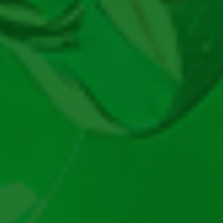
Cazinouri Online
Bonus Fără depunere
Rotiri Gratuite
Oferte Casino Limitate
Cod Bonus Casino
Bonus Aniversar Casino
Bonus Fără Rulaj
LiveCasino
50 Rotiri Gratuite
100 Rotiri Gratuite
200 Rotiri Gratuite
300 Rotiri Gratuite
400 Rotiri Gratuite
500 Rotiri Gratuite
Unibet Casino