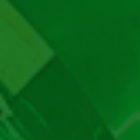
Ruleta Online
Păcănele cu Jackpot
Blackjack
Ghid Despre Păcănele
Păcănele Bell Link
Păcănele cu Clopoței
Păcănele cu Pești
Păcănele cu Sport
Producatori
Păcănele EGT
Păcănele Novomatic
Păcănele No Limit
Păcănele Pragmatic Play
Păcănele Igrosoft