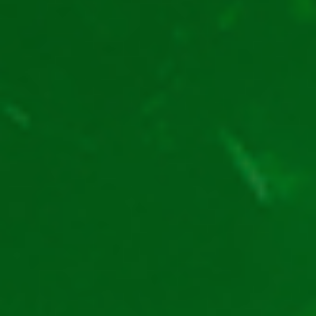
de înaltă calitate și sunt licențiate ONJN.
În plus, pe lângă Great 88 slot, te mai poți bucura și
de alte titluri fascinante cu aceeași tematică. În
portofoliile lor generoase vei regăsi jocuri precum
și
. Așadar, nu mai sta
888 Dragons gratis
888 Gold free
pe gânduri și înregistrează-te chiar acum pe una
dintre aceste platforme!
Cum joci Great 88 free pe Joc
Păcănele?
Este foarte ușor să joci Great 88 slot. Interfața este
creată să fie atât plăcută estetic, cât și eficientă. Nu
vei avea nicio problemă să localizezi butoanele
importante, care îți permit să setezi miza și să învârți
rolele. În plus, jocul este optimizat pe toate
dispozitivele și rulează fluid, indiferent de mărimea