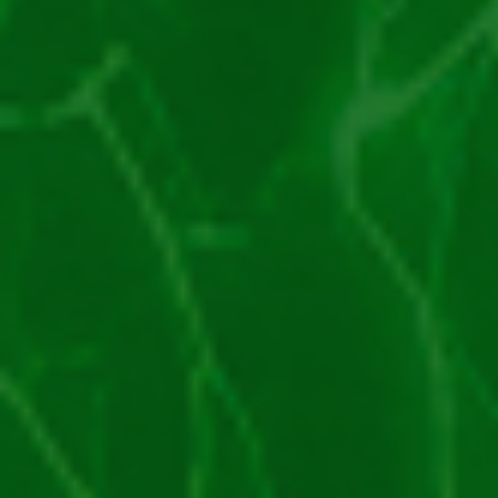
DEMO NU ESTE DISPONIBIL
Joacă și ia bonusul:
1.500 RON + 150 Rotiri Gratuite
JOACĂ LA NAPOLEON GAMES CASINO