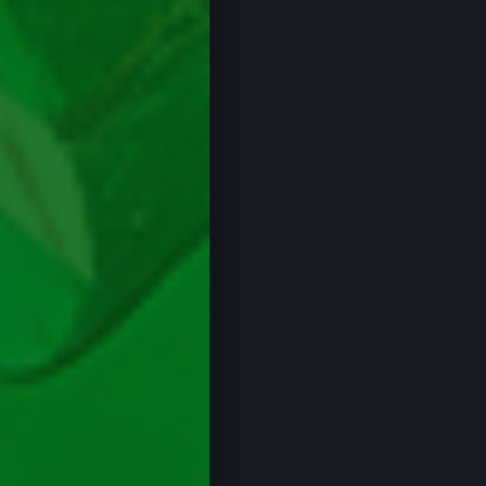
Bonus Fără depunere
Rotiri Gratuite
Oferte Casino Limitate
Cod Bonus Casino
Bonus Aniversar Casino
Bonus Fără Rulaj
LiveCasino
50 Rotiri Gratuite
100 Rotiri Gratuite
200 Rotiri Gratuite
300 Rotiri Gratuite
400 Rotiri Gratuite
500 Rotiri Gratuite
Unibet Casino
Zinx Casino