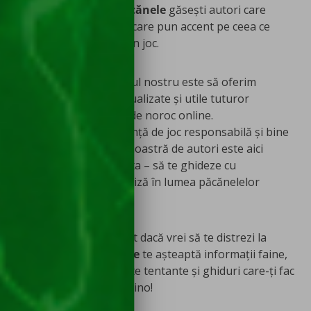
învârt rolele, la
Joc Păcănele
găsești autori care
vorbesc pe limba ta și care pun accent pe ceea ce
contează cu adevărat în joc.
Misiunea noastră
Pe
Joc Păcănele
, scopul nostru este să oferim
informații corecte, actualizate și utile tuturor
pasionaților de jocuri de noroc online.
Credem într-o experiență de joc responsabilă și bine
informată, iar echipa noastră de autori este aici
pentru a face exact asta – să te ghideze cu
transparență și expertiză în lumea păcănelelor
online.
Ce găsești la noi?
Ai ajuns în locul perfect dacă vrei să te distrezi la
maxim! La
Joc Păcănele
te așteaptă informații faine,
păcănele testate, oferte tentante și ghiduri care-ți fac
viața mai ușoară la casino!