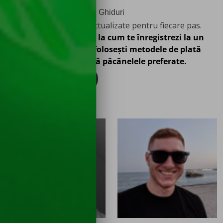
Ghiduri
Ghiduri clare, utile și actualizate pentru fiecare pas.
Află informații utile
de la cum te înregistrezi la un
cazino, până la cum folosești metodele de plată
sau cum funcționează păcănelele preferate.
Vezi ghidurile!
Echipa noastră