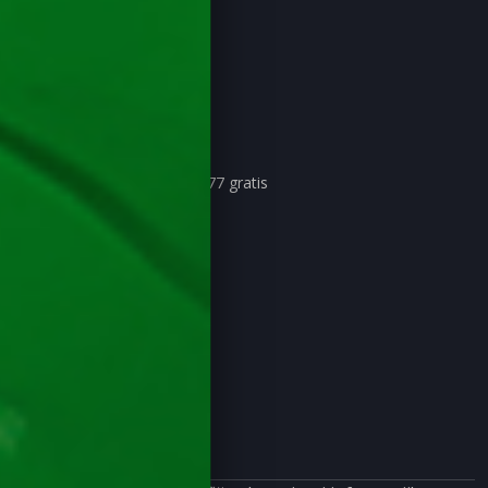
Favbet Casino
Superbet Casino
Păcănele Demo
Fire Blaze Red Wizard
40 super hot demo – 7777 gratis
Shining Crown demo
Sizzling Hot demo
Book of Ra demo
40 Burning Hot demo
Burning Hot demo
Crazy Monkey demo
5 Dazling Hot demo
Dice and Roll demo