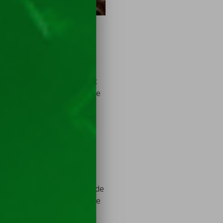
Larisa Ureche
Content Manager
Larisa scrie cu grijă și
echilibru, punând accent
pe informații clare și bine
documentate. Într-o
industrie unde fiecare
detaliu contează,
analizează atent
operatorii, jocurile și
ofertele, astfel încât
cititorii să înțeleagă cu
ușurință ce pot aștepta de
la o platformă online. Are
un stil simplu și natural,